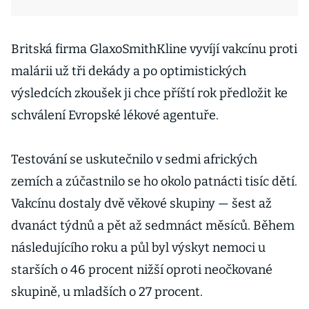
Britská firma GlaxoSmithKline vyvíjí vakcínu proti
malárii už tři dekády a po optimistických
výsledcích zkoušek ji chce příští rok předložit ke
schválení Evropské lékové agentuře.
Testování se uskutečnilo v sedmi afrických
zemích a zúčastnilo se ho okolo patnácti tisíc dětí.
Vakcínu dostaly dvě věkové skupiny — šest až
dvanáct týdnů a pět až sedmnáct měsíců. Během
následujícího roku a půl byl výskyt nemoci u
starších o 46 procent nižší oproti neočkované
skupině, u mladších o 27 procent.