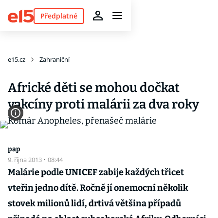
Předplatné
e15.cz
Zahraniční
Africké děti se mohou dočkat
vakcíny proti malárii za dva roky
pap
9. října 2013
·
08:44
Malárie podle UNICEF zabije každých třicet
vteřin jedno dítě. Ročně jí onemocní několik
stovek milionů lidí, drtivá většina případů