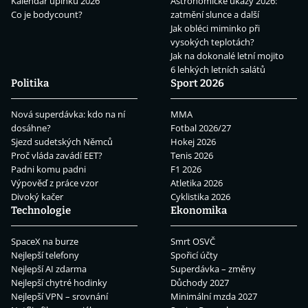
Kalendář úplňků 2026
Astronomické úkazy 2026:
Co je bodycount?
zatmění slunce a další
Jak obléci miminko při
vysokých teplotách?
Jak na dokonalé letní mojito
6 lehkých letních salátů
Politika
Sport 2026
Nová superdávka: kdo na ní
MMA
dosáhne?
Fotbal 2026/27
Sjezd sudetských Němců
Hokej 2026
Proč vláda zavádí EET?
Tenis 2026
Padni komu padni
F1 2026
Výpověď z práce vzor
Atletika 2026
Divoký kačer
Cyklistika 2026
Technologie
Ekonomika
SpaceX na burze
Smrt OSVČ
Nejlepší telefony
Spořicí účty
Nejlepší AI zdarma
Superdávka – změny
Nejlepší chytré hodinky
Důchody 2027
Nejlepší VPN – srovnání
Minimální mzda 2027