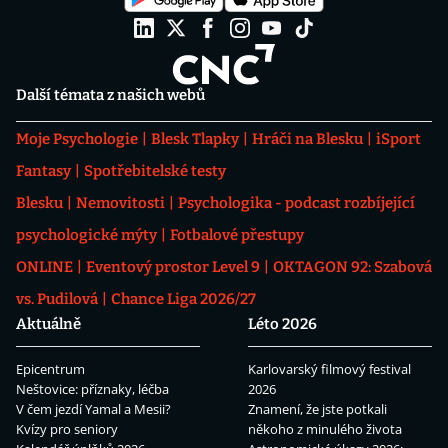
Další témata z našich webů
Moje Psychologie
Blesk Tlapky
Hráči na Blesku
iSport
Fantasy
Spotřebitelské testy
Blesku
Nemovitosti
Psychologika - podcast rozbíjející
psychologické mýty
Fotbalové přestupy
ONLINE
Eventový prostor Level 9
OKTAGON 92: Szabová
vs. Pudilová
Chance Liga 2026/27
Aktuálně
Léto 2026
Epicentrum
Karlovarský filmový festival
Neštovice: příznaky, léčba
2026
V čem jezdí Yamal a Mesii?
Znamení, že jste potkali
Kvízy pro seniory
někoho z minulého života