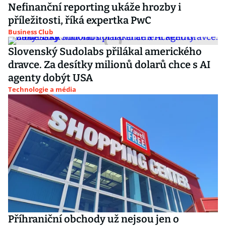
Nefinanční reporting ukáže hrozby i
příležitosti, říká expertka PwC
Business Club
Slovenský Sudolabs přilákal amerického
dravce. Za desítky milionů dolarů chce s AI
agenty dobýt USA
Technologie a média
Příhraniční obchody už nejsou jen o