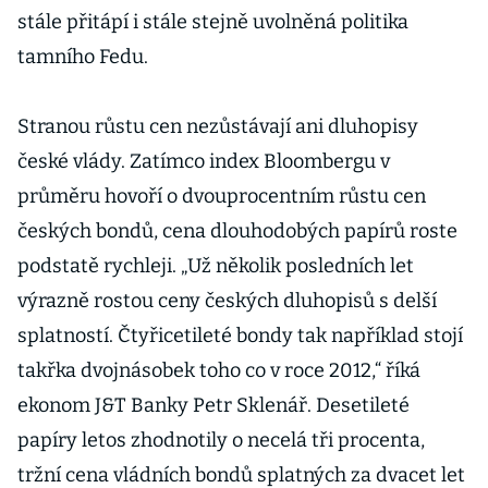
stále přitápí i stále stejně uvolněná politika
tamního Fedu.
Stranou růstu cen nezůstávají ani dluhopisy
české vlády. Zatímco index Bloombergu v
průměru hovoří o dvouprocentním růstu cen
českých bondů, cena dlouhodobých papírů roste
podstatě rychleji. „Už několik posledních let
výrazně rostou ceny českých dluhopisů s delší
splatností. Čtyřicetileté bondy tak například stojí
takřka dvojnásobek toho co v roce 2012,“ říká
ekonom J&T Banky Petr Sklenář. Desetileté
papíry letos zhodnotily o necelá tři procenta,
tržní cena vládních bondů splatných za dvacet let