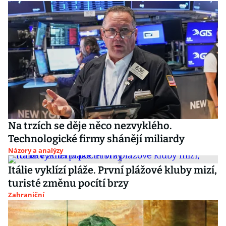
Na trzích se děje něco nezvyklého.
Technologické firmy shánějí miliardy
Názory a analýzy
Itálie vyklízí pláže. První plážové kluby mizí,
turisté změnu pocítí brzy
Zahraniční