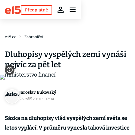
Předplatné
e15.cz
Zahraniční
Dluhopisy vyspělých zemí vynáší
nejvíc za pět let
Jaroslav Bukovský
26. září 2016
·
07:34
Sázka na dluhopisy vlád vyspělých zemí světa se
letos vyplácí. V průměru vynesla taková investice