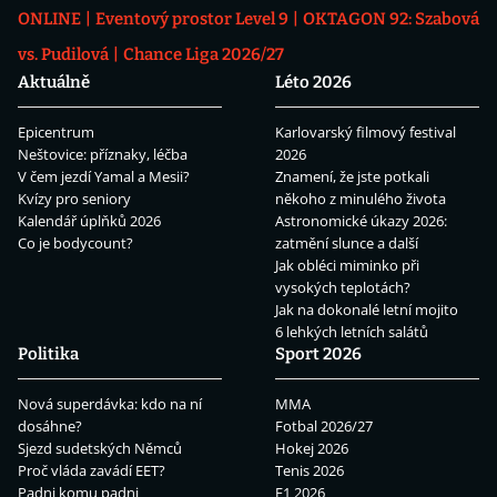
ONLINE
Eventový prostor Level 9
OKTAGON 92: Szabová
vs. Pudilová
Chance Liga 2026/27
Aktuálně
Léto 2026
Epicentrum
Karlovarský filmový festival
Neštovice: příznaky, léčba
2026
V čem jezdí Yamal a Mesii?
Znamení, že jste potkali
Kvízy pro seniory
někoho z minulého života
Kalendář úplňků 2026
Astronomické úkazy 2026:
Co je bodycount?
zatmění slunce a další
Jak obléci miminko při
vysokých teplotách?
Jak na dokonalé letní mojito
6 lehkých letních salátů
Politika
Sport 2026
Nová superdávka: kdo na ní
MMA
dosáhne?
Fotbal 2026/27
Sjezd sudetských Němců
Hokej 2026
Proč vláda zavádí EET?
Tenis 2026
Padni komu padni
F1 2026