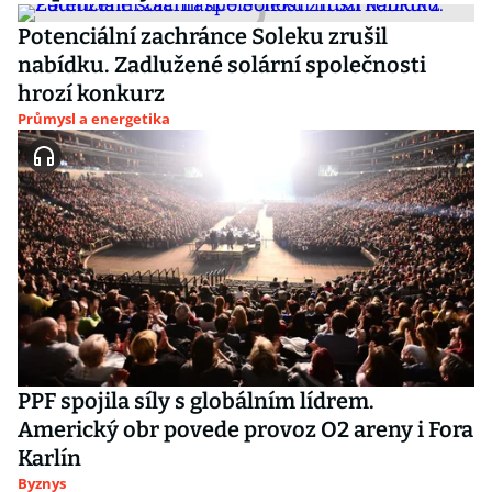
Potenciální zachránce Soleku zrušil
nabídku. Zadlužené solární společnosti
hrozí konkurz
Průmysl a energetika
PPF spojila síly s globálním lídrem.
Americký obr povede provoz O2 areny i Fora
Karlín
Byznys