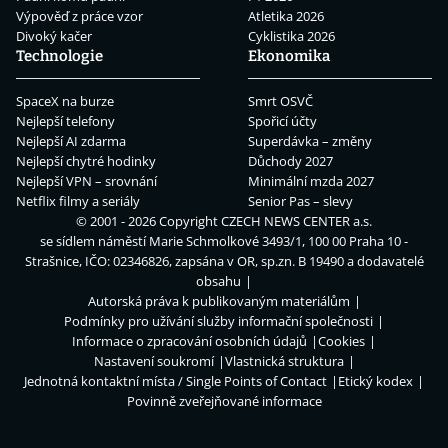
Výpověď z práce vzor
Atletika 2026
Divoký kačer
Cyklistika 2026
Technologie
Ekonomika
SpaceX na burze
Smrt OSVČ
Nejlepší telefony
Spořicí účty
Nejlepší AI zdarma
Superdávka – změny
Nejlepší chytré hodinky
Důchody 2027
Nejlepší VPN – srovnání
Minimální mzda 2027
Netflix filmy a seriály
Senior Pas – slevy
© 2001 - 2026 Copyright
CZECH NEWS CENTER a.s.
se sídlem náměstí Marie Schmolkové 3493/1, 100 00 Praha 10 -
Strašnice, IČO: 02346826, zapsána v OR, sp.zn. B 19490 a dodavatelé
obsahu
Autorská práva k publikovaným materiálům
Podmínky pro užívání služby informační společnosti
Informace o zpracování osobních údajů
Cookies
Nastavení soukromí
Vlastnická struktura
Jednotná kontaktní místa / Single Points of Contact
Etický kodex
Povinně zveřejňované informace