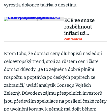
vyrostla dokonce takřka o desetinu.
ECB ve snaze
rozběhnout
inflaci už
nakoupila
Zahraniční
dluhopisy za
bilion eur
Krom toho, že domácí ceny dluhopisů následují
celoevropský trend, stojí za růstem cen i čistě
domácí důvody. „Je to zejména dobré plnění
rozpočtu a poptávka po českých papírech ze
zahraničí,“ uvádí analytik Consequ Vojtěch
Železný. Důvodem zájmu přespolních investorů
jsou především spekulace na posílení české měny
po uvolnění koruny, k němuž má dojít během