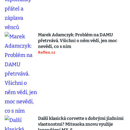
Marek Adamczyk: Problém na DAMU
přetrvává. Všichni o něm vědí, jen moc
nevědí, co s ním
Reflex.cz
Další klasická corvette s dobrými jízdními
vlastnostmi? Mitsuoka znovu využije