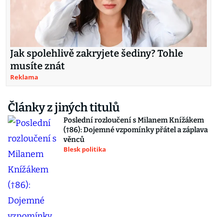
Jak spolehlivě zakryjete šediny? Tohle
musíte znát
Reklama
Články z jiných titulů
Poslední rozloučení s Milanem Knížákem
(†86): Dojemné vzpomínky přátel a záplava
věnců
Blesk politika