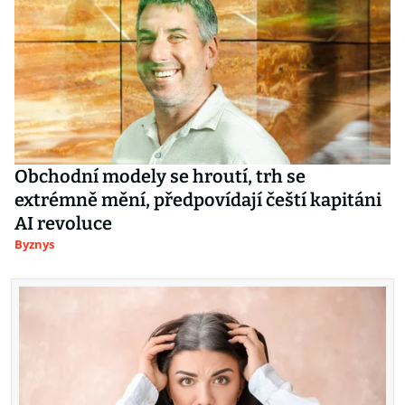
Obchodní modely se hroutí, trh se
extrémně mění, předpovídají čeští kapitáni
AI revoluce
Byznys