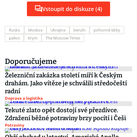
Vstoupit do diskuze (4)
Rusko
Moskva
Ukrajina
benzín
pohonné látky
palivo
Krym
The Moscow Times
Doporučujeme
Železniční zakázka století míří k Českým
drahám. Jako vítěze je schválili středočeští
radní
Doprava a logistika
Tekuté zlato opět dostojí své přezdívce.
Zdražení běžné potraviny brzy pocítí i Češi
Potraviny