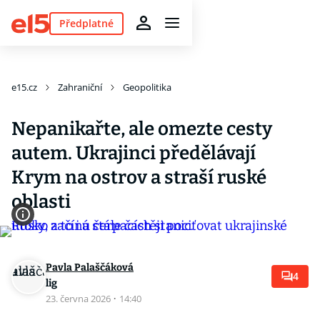
Předplatné
e15.cz
Zahraniční
Geopolitika
Nepanikařte, ale omezte cesty
autem. Ukrajinci předělávají
Krym na ostrov a straší ruské
oblasti
Pavla Palaščáková
4
lig
23. června 2026
·
14:40