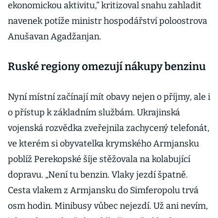
ekonomickou aktivitu,“ kritizoval snahu zahladit
navenek potíže ministr hospodářství poloostrova
Anušavan Agadžanjan.
Ruské regiony omezují nákupy benzinu
Nyní místní začínají mít obavy nejen o příjmy, ale i
o přístup k základním službám. Ukrajinská
vojenská rozvědka zveřejnila zachycený telefonát,
ve kterém si obyvatelka krymského Armjansku
poblíž Perekopské šíje stěžovala na kolabující
dopravu. „Není tu benzin. Vlaky jezdí špatně.
Cesta vlakem z Armjansku do Simferopolu trvá
osm hodin. Minibusy vůbec nejezdí. Už ani nevím,