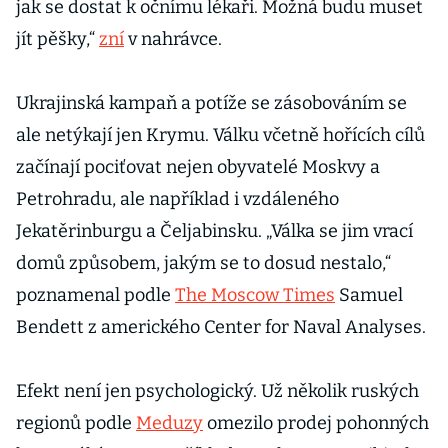
jak se dostat k očnímu lékaři. Možná budu muset
jít pěšky,“
zní
v nahrávce.
Ukrajinská kampaň a potíže se zásobováním se
ale netýkají jen Krymu. Válku včetně hořících cílů
začínají pociťovat nejen obyvatelé Moskvy a
Petrohradu, ale například i vzdáleného
Jekatěrinburgu a Čeljabinsku. „Válka se jim vrací
domů způsobem, jakým se to dosud nestalo,“
poznamenal podle
The Moscow Times
Samuel
Bendett z amerického Center for Naval Analyses.
Efekt není jen psychologický. Už několik ruských
regionů podle
Meduzy
omezilo prodej pohonných