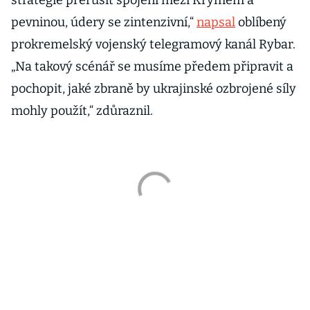
strategie přerušit spojení mezi Krymem a
pevninou, údery se zintenzivní,“
napsal
oblíbený
prokremelský vojenský telegramový kanál Rybar.
„Na takový scénář se musíme předem připravit a
pochopit, jaké zbraně by ukrajinské ozbrojené síly
mohly použít,“ zdůraznil.