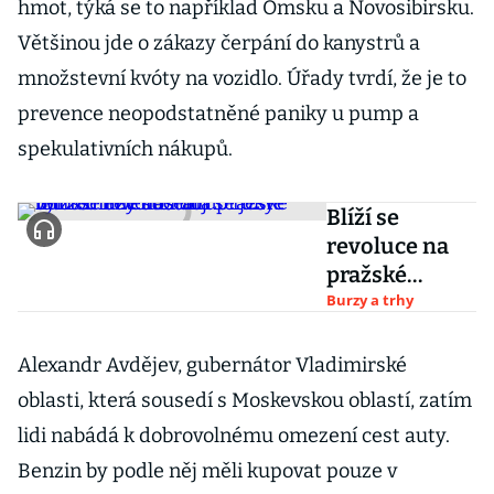
hmot, týká se to například Omsku a Novosibirsku.
Většinou jde o zákazy čerpání do kanystrů a
množstevní kvóty na vozidlo. Úřady tvrdí, že je to
prevence neopodstatněné paniky u pump a
spekulativních nákupů.
Blíží se
revoluce na
pražské
burze?
Burzy a trhy
Investorům
se ještě letos
Alexandr Avdějev, gubernátor Vladimirské
může dostat
oblasti, která sousedí s Moskevskou oblastí, zatím
do ruky
lidi nabádá k dobrovolnému omezení cest auty.
vymodlený
Benzin by podle něj měli kupovat pouze v
nástroj