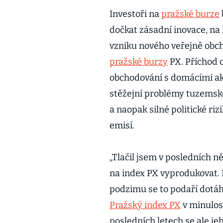
Investoři na
pražské burze
dočkat zásadní inovace, na
vzniku nového veřejně obc
pražské burzy
PX. Příchod 
obchodování s domácími akc
stěžejní problémy tuzemské
a naopak silné politické ri
emisí.
„Tlačil jsem v posledních n
na index PX vyprodukovat. 
podzimu se to podaří dotáhn
Pražský index PX
v minulos
posledních letech se ale j