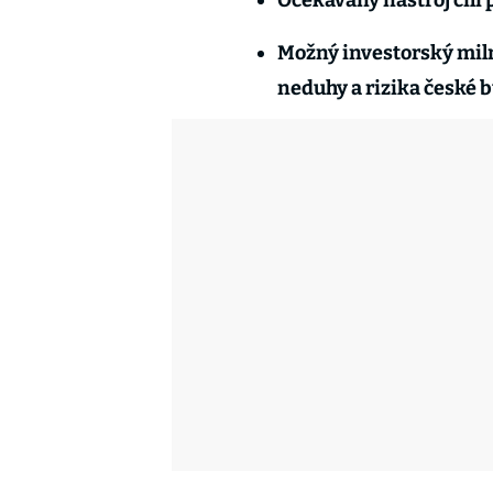
Očekávaný nástroj cílí
Možný investorský mil
neduhy a rizika české 