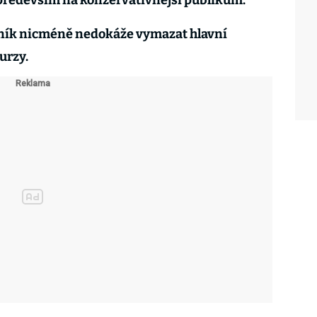
 především na konzervativnější publikum.
ník nicméně nedokáže vymazat hlavní
burzy.