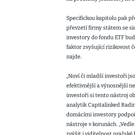
Specifickou kapitolu pak 
převzetí firmy státem se si
investory do fondu ETF bu
faktor zvyšující rizikovost
najde.
„Noví či mladší investoři js
efektivnější a výnosnější ne
investoři si tento nástroj 
analytik Capitalinked Radim
domácími investory podpoř
nástroje v korunách. „Vedl
zvýšit i viditelnost pražské