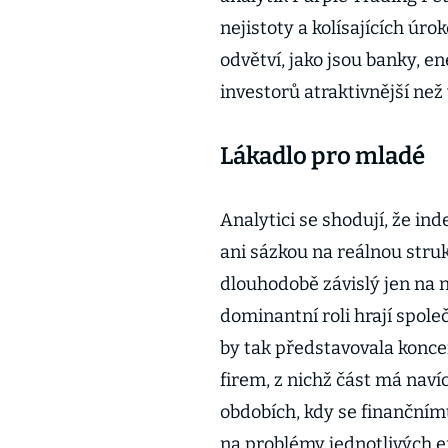
nejistoty a kolísajících ú
odvětví, jako jsou banky, e
investorů atraktivnější ne
Lákadlo pro mladé
Analytici se shodují, že ind
ani sázkou na reálnou stru
dlouhodobě závislý jen na 
dominantní roli hrají spole
by tak představovala konce
firem, z nichž část má naví
obdobích, kdy se finančnímu
na problémy jednotlivých e