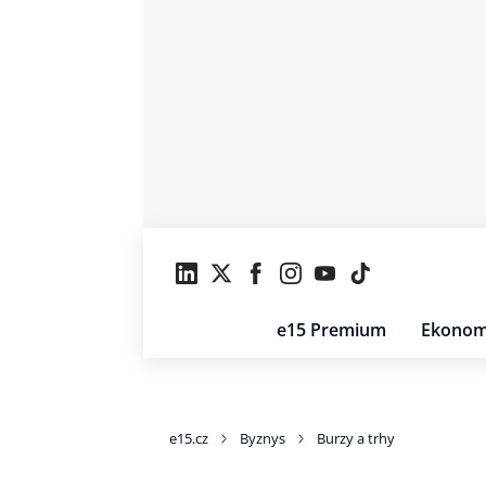
e15 Premium
Ekonom
e15.cz
Byznys
Burzy a trhy