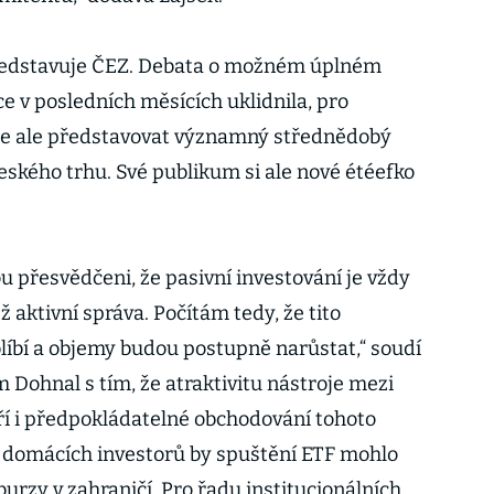
představuje ČEZ. Debata o možném úplném
ce v posledních měsících uklidnila, pro
de ale představovat významný střednědobý
 českého trhu. Své publikum si ale nové étéefko
ou přesvědčeni, že pasivní investování je vždy
ž aktivní správa. Počítám tedy, že tito
oblíbí a objemy budou postupně narůstat,“ soudí
 Dohnal s tím, že atraktivitu nástroje mezi
í i předpokládatelné obchodování tohoto
e domácích investorů by spuštění ETF mohlo
 burzy v zahraničí. Pro řadu institucionálních