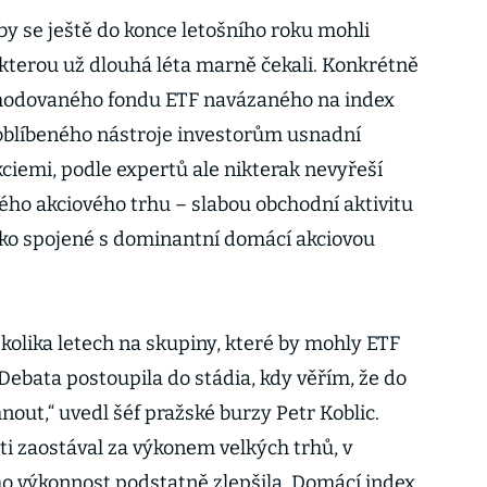
by se ještě do konce letošního roku mohli
 kterou už dlouhá léta marně čekali. Konkrétně
hodovaného fondu ETF navázaného na index
oblíbeného nástroje investorům usnadní
iemi, podle expertů ale nikterak nevyřeší
ho akciového trhu – slabou obchodní aktivitu
ziko spojené s dominantní domácí akciovou
ěkolika letech na skupiny, které by mohly ETF
Debata postoupila do stádia, kdy věřím, že do
out,“ uvedl šéf pražské burzy Petr Koblic.
ti zaostával za výkonem velkých trhů, v
eho výkonnost podstatně zlepšila. Domácí index