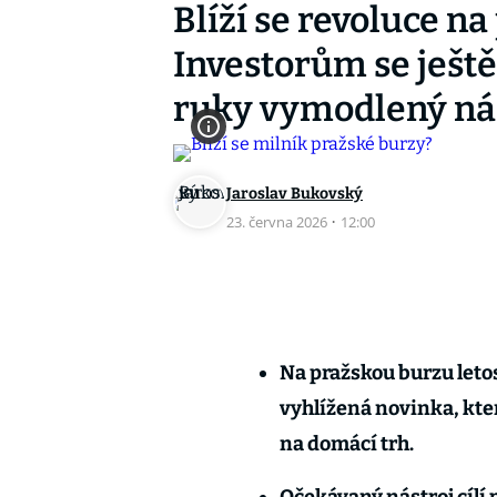
Blíží se revoluce n
Investorům se ještě
ruky vymodlený ná
Jaroslav Bukovský
23. června 2026
·
12:00
Na pražskou burzu leto
vyhlížená novinka, kte
na domácí trh.