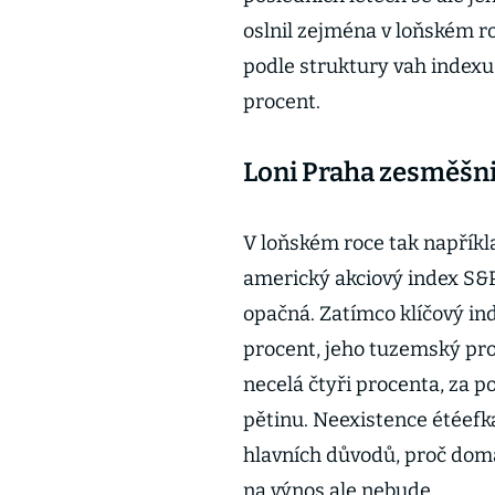
oslnil zejména v loňském ro
podle struktury vah indexu
procent.
Loni Praha zesměšni
V loňském roce tak napřík
americký akciový index S&P
opačná. Zatímco klíčový ind
procent, jeho tuzemský pro
necelá čtyři procenta, za 
pětinu. Neexistence étéefk
hlavních důvodů, proč dom
na výnos ale nebude.