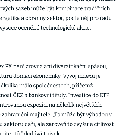
rokových sazeb může být kombinace tradičních
nergetika a obranný sektor, podle něj pro řadu
ž vysoce oceněné technologické akcie.
ex PX není zrovna ani diverzifikační spásou,
kturu domácí ekonomiky. Vývoj indexu je
několika málo společnostech, přičemž
čnost ČEZ a bankovní tituly. Investice do ETF
ntrovanou expozici na několik největších
c zahraniční majitele. „To může být výhodou v
 sektoru daří, ale zároveň to zvyšuje citlivost
mitentů,“ dodává Lajsek.