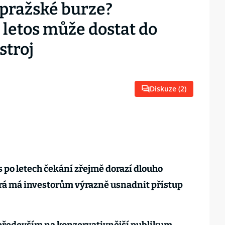
a pražské burze?
 letos může dostat do
stroj
Diskuze (
2
)
s po letech čekání zřejmě dorazí dlouho
rá má investorům výrazně usnadnit přístup