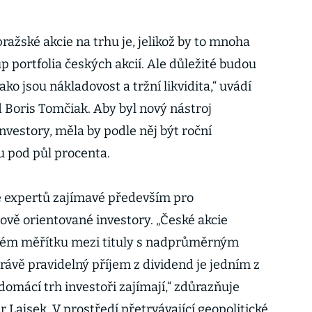
ražské akcie na trhu je, jelikož by to mnoha
 portfolia českých akcií. Ale důležité budou
ko jsou nákladovost a tržní likvidita,“ uvádí
 Boris Tomčiak. Aby byl nový nástroj
nvestory, měla by podle něj být roční
u pod půl procenta.
e expertů zajímavé především pro
ově orientované investory. „České akcie
kém měřítku mezi tituly s nadprůměrným
vě pravidelný příjem z dividend je jedním z
domácí trh investoři zajímají,“ zdůrazňuje
r Lajsek. V prostředí přetrvávající geopolitické