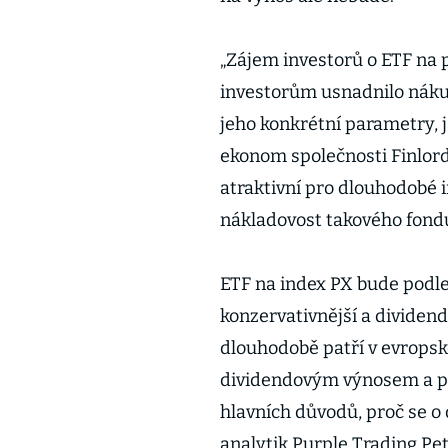
„Zájem investorů o ETF na p
investorům usnadnilo nákup
jeho konkrétní parametry, ja
ekonom společnosti Finlord
atraktivní pro dlouhodobé i
nákladovost takového fond
ETF na index PX bude podl
konzervativnější a dividend
dlouhodobě patří v evrops
dividendovým výnosem a prá
hlavních důvodů, proč se o 
analytik Purple Trading Pet