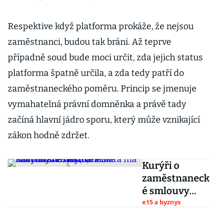
Respektive když platforma prokáže, že nejsou
zaměstnanci, budou tak bráni. Až teprve
případně soud bude moci určit, zda jejich status
platforma špatně určila, a zda tedy patří do
zaměstnaneckého poměru. Princip se jmenuje
vymahatelná právní domněnka a právě tady
začíná hlavní jádro sporu, který může vznikající
zákon hodně zdržet.
Kurýři o
zaměstnaneck
é smlouvy
nestojí,
e15 a byznys
flexibilita má