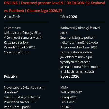
ONLINE
Eventový prostor Level 9
OKTAGON 92: Szabová
vs. Pudilová
Chance Liga 2026/27
Aktuálně
Léto 2026
Epicentrum
Karlovarský filmový festival
Neštovice: příznaky, léčba
2026
V čem jezdí Yamal a Mesii?
Znamení, že jste potkali
Kvízy pro seniory
někoho z minulého života
Kalendář úplňků 2026
Astronomické úkazy 2026:
Co je bodycount?
zatmění slunce a další
Jak obléci miminko při
vysokých teplotách?
Jak na dokonalé letní mojito
6 lehkých letních salátů
Politika
Sport 2026
Nová superdávka: kdo na ní
MMA
dosáhne?
Fotbal 2026/27
Sjezd sudetských Němců
Hokej 2026
Proč vláda zavádí EET?
Tenis 2026
Padni komu padni
F1 2026