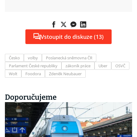
Vstoupit do diskuze (13)
Česko
volby
Poslanecká sněmovna ČR
Parlament České republiky
zákoník práce
Uber
OSVČ
Wolt
Foodora
Zdeněk Neubauer
Doporučujeme