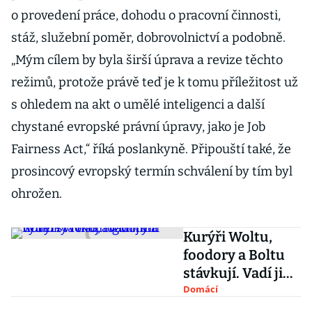
o provedení práce, dohodu o pracovní činnosti,
stáž, služební poměr, dobrovolnictví a podobně.
„Mým cílem by byla širší úprava a revize těchto
režimů, protože právě teď je k tomu příležitost už
s ohledem na akt o umělé inteligenci a další
chystané evropské právní úpravy, jako je Job
Fairness Act,“ říká poslankyně. Připouští také, že
prosincový evropský termín schválení by tím byl
ohrožen.
Kurýři Woltu,
foodory a Boltu
stávkují. Vadí jim
výdělky i tlak
Domácí
algoritmů