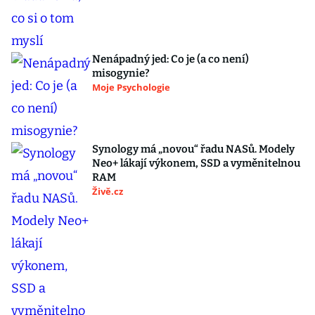
Nenápadný jed: Co je (a co není)
misogynie?
Moje Psychologie
Synology má „novou“ řadu NASů. Modely
Neo+ lákají výkonem, SSD a vyměnitelnou
RAM
Živě.cz