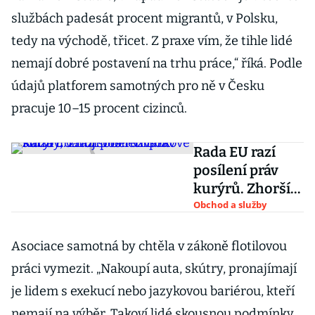
službách padesát procent migrantů, v Polsku,
tedy na východě, třicet. Z praxe vím, že tihle lidé
nemají dobré postavení na trhu práce,“ říká. Podle
údajů platforem samotných pro ně v Česku
pracuje 10–15 procent cizinců.
Rada EU razí
posílení práv
kurýrů. Zhorší
to rozvážkové
Obchod a služby
služby, varují
Uber či Bolt
Asociace samotná by chtěla v zákoně flotilovou
práci vymezit. „Nakoupí auta, skútry, pronajímají
je lidem s exekucí nebo jazykovou bariérou, kteří
nemají na výběr. Takoví lidé skousnou podmínky,