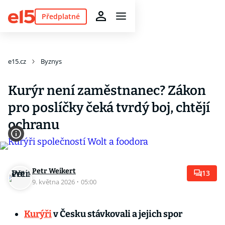
Předplatné
e15.cz
Byznys
Kurýr není zaměstnanec? Zákon
pro poslíčky čeká tvrdý boj, chtějí
ochranu
Petr Weikert
13
9. května 2026
·
05:00
Kurýři
v Česku stávkovali a jejich spor