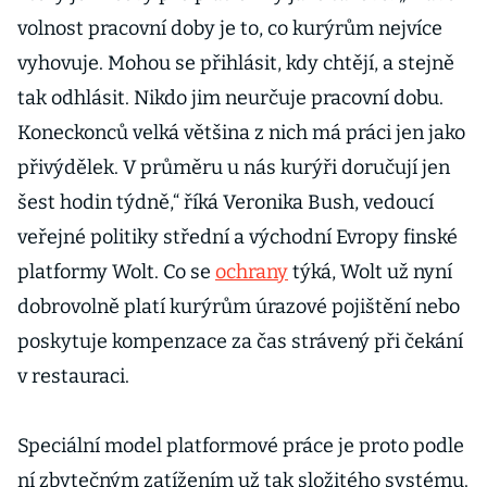
volnost pracovní doby je to, co kurýrům nejvíce
vyhovuje. Mohou se přihlásit, kdy chtějí, a stejně
tak odhlásit. Nikdo jim neurčuje pracovní dobu.
Koneckonců velká většina z nich má práci jen jako
přivýdělek. V průměru u nás kurýři doručují jen
šest hodin týdně,“ říká Veronika Bush, vedoucí
veřejné politiky střední a východní Evropy finské
platformy Wolt. Co se
ochrany
týká, Wolt už nyní
dobrovolně platí kurýrům úrazové pojištění nebo
poskytuje kompenzace za čas strávený při čekání
v restauraci.
Speciální model platformové práce je proto podle
ní zbytečným zatížením už tak složitého systému.