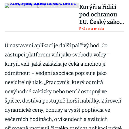
Kurýři a řidiči
pod ochranou
EU. Český zákon
má změnit
Práce a mzda
vztah platforem
a OSVČ
U nastavení aplikací je další palčivý bod. Co
zástupci platforem vidí jako svobodu volby –
kurýři vidí, jaká zakázka je čeká a mohou ji
odmítnout – vedení asociace popisuje jako
neviditelný tlak. „Pracovník, který odmítá
nevýhodné zakázky nebo není dostupný ve
špičce, dostává postupně horší nabídky. Zároveň
dynamické ceny, bonusy a vyšší poptávka ve
večerních hodinách, o víkendech a svátcích
přirozeně motivují člověka zapínat aplikaci právě