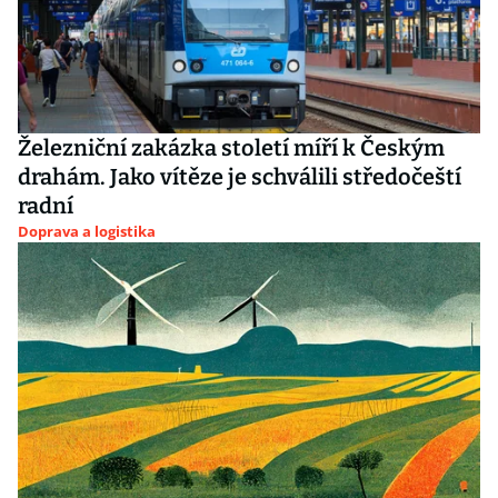
Železniční zakázka století míří k Českým
drahám. Jako vítěze je schválili středočeští
radní
Doprava a logistika