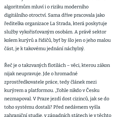
algoritmům mluví i o riziku moderního
digitálního otroctví. Sama dříve pracovala jako
ředitelka organizace La Strada, která poskytuje
služby vykořisťovaným osobám. A právě sektor
kolem kurýrů a řidičů, byť by šlo jen o jeho malou
část, je k takovému jednání náchylný.
Řeč je o takzvaných flotilách – věci, kterou zákon
nijak neupravuje. Jde o hromadné
zprostředkovatele práce, tedy článek mezi
kurýrem a platformou. „Tohle nikdo v Česku
nezmapoval. V Praze jezdí dost cizinců, jak se do
toho systému dostali? Před nedávnem vyšla
zahraniční studie, v západních státech je v těchto