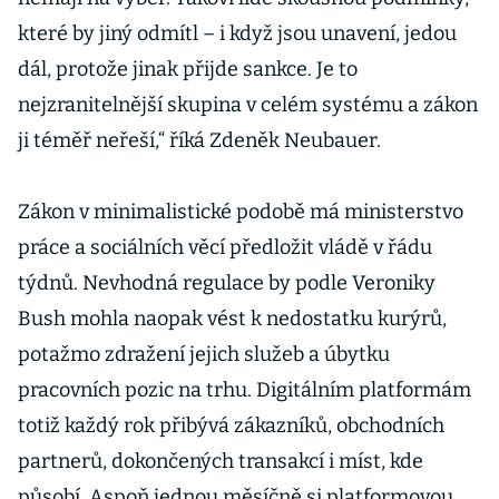
které by jiný odmítl – i když jsou unavení, jedou
dál, protože jinak přijde sankce. Je to
nejzranitelnější skupina v celém systému a zákon
ji téměř neřeší,“ říká Zdeněk Neubauer.
Zákon v minimalistické podobě má ministerstvo
práce a sociálních věcí předložit vládě v řádu
týdnů. Nevhodná regulace by podle Veroniky
Bush mohla naopak vést k nedostatku kurýrů,
potažmo zdražení jejich služeb a úbytku
pracovních pozic na trhu. Digitálním platformám
totiž každý rok přibývá zákazníků, obchodních
partnerů, dokončených transakcí i míst, kde
působí. Aspoň jednou měsíčně si platformovou