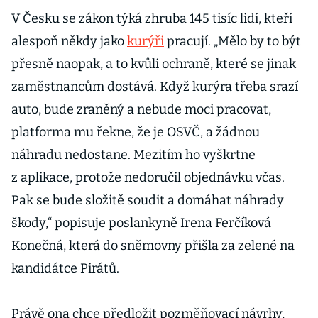
na trhu své
V Česku se zákon týká zhruba 145 tisíc lidí, kteří
místo, říká
alespoň někdy jako
kurýři
pracují. „Mělo by to být
Laurinkari z
přesně naopak, a to kvůli ochraně, které se jinak
Woltu
zaměstnancům dostává. Když kurýra třeba srazí
auto, bude zraněný a nebude moci pracovat,
platforma mu řekne, že je OSVČ, a žádnou
náhradu nedostane. Mezitím ho vyškrtne
z aplikace, protože nedoručil objednávku včas.
Pak se bude složitě soudit a domáhat náhrady
škody,“ popisuje poslankyně Irena Ferčíková
Konečná, která do sněmovny přišla za zelené na
kandidátce Pirátů.
Právě ona chce předložit pozměňovací návrhy,