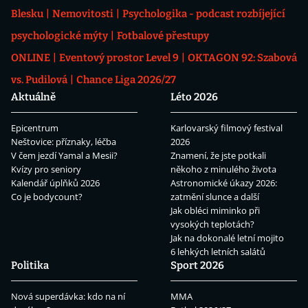
Blesku
Nemovitosti
Psychologika - podcast rozbíjející
psychologické mýty
Fotbalové přestupy
ONLINE
Eventový prostor Level 9
OKTAGON 92: Szabová
vs. Pudilová
Chance Liga 2026/27
Aktuálně
Léto 2026
Epicentrum
Karlovarský filmový festival
Neštovice: příznaky, léčba
2026
V čem jezdí Yamal a Mesii?
Znamení, že jste potkali
Kvízy pro seniory
někoho z minulého života
Kalendář úplňků 2026
Astronomické úkazy 2026:
Co je bodycount?
zatmění slunce a další
Jak obléci miminko při
vysokých teplotách?
Jak na dokonalé letní mojito
6 lehkých letních salátů
Politika
Sport 2026
Nová superdávka: kdo na ní
MMA