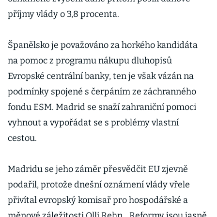
příjmy vlády o 3,8 procenta.
Španělsko je považováno za horkého kandidáta
na pomoc z programu nákupu dluhopisů
Evropské centrální banky, ten je však vázán na
podmínky spojené s čerpáním ze záchranného
fondu ESM. Madrid se snaží zahraniční pomoci
vyhnout a vypořádat se s problémy vlastní
cestou.
Madridu se jeho záměr přesvědčit EU zjevně
podařil, protože dnešní oznámení vlády vřele
přivítal evropský komisař pro hospodářské a
měnové záležitosti Olli Rehn. „Reformy jsou jasně