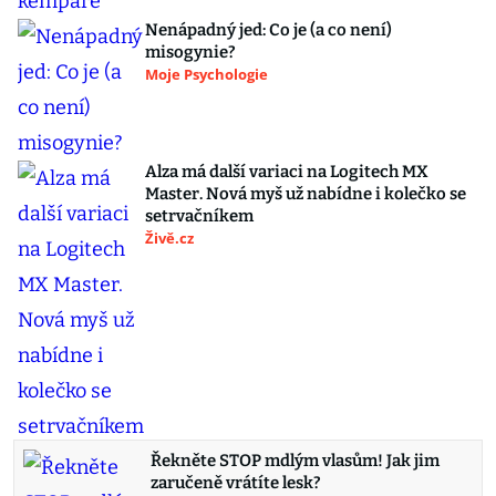
Nenápadný jed: Co je (a co není)
misogynie?
Moje Psychologie
Alza má další variaci na Logitech MX
Master. Nová myš už nabídne i kolečko se
setrvačníkem
Živě.cz
Řekněte STOP mdlým vlasům! Jak jim
zaručeně vrátíte lesk?