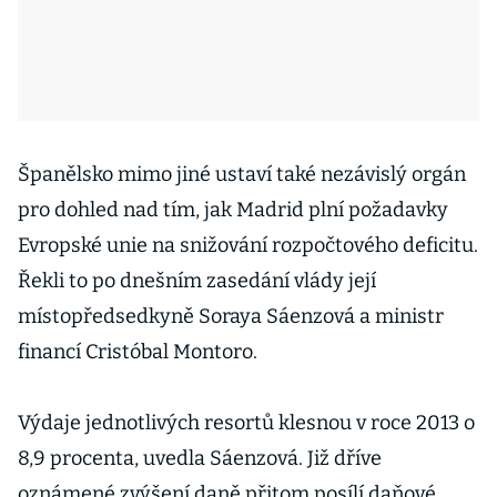
Španělsko mimo jiné ustaví také nezávislý orgán
pro dohled nad tím, jak Madrid plní požadavky
Evropské unie na snižování rozpočtového deficitu.
Řekli to po dnešním zasedání vlády její
místopředsedkyně Soraya Sáenzová a ministr
financí Cristóbal Montoro.
Výdaje jednotlivých resortů klesnou v roce 2013 o
8,9 procenta, uvedla Sáenzová. Již dříve
oznámené zvýšení daně přitom posílí daňové