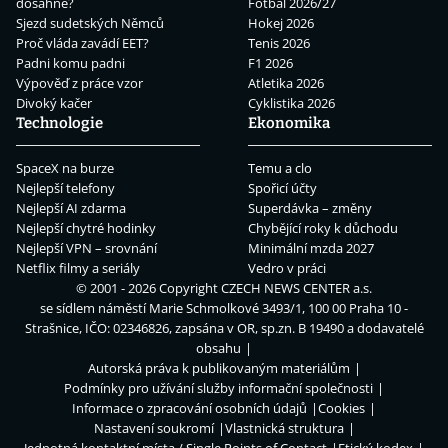
dosáhne?
Fotbal 2026/27
Sjezd sudetských Němců
Hokej 2026
Proč vláda zavádí EET?
Tenis 2026
Padni komu padni
F1 2026
Výpověď z práce vzor
Atletika 2026
Divoký kačer
Cyklistika 2026
Technologie
Ekonomika
SpaceX na burze
Temu a clo
Nejlepší telefony
Spořicí účty
Nejlepší AI zdarma
Superdávka – změny
Nejlepší chytré hodinky
Chybějící roky k důchodu
Nejlepší VPN – srovnání
Minimální mzda 2027
Netflix filmy a seriály
Vedro v práci
© 2001 - 2026 Copyright
CZECH NEWS CENTER a.s.
se sídlem náměstí Marie Schmolkové 3493/1, 100 00 Praha 10 -
Strašnice, IČO: 02346826, zapsána v OR, sp.zn. B 19490 a dodavatelé
obsahu
Autorská práva k publikovaným materiálům
Podmínky pro užívání služby informační společnosti
Informace o zpracování osobních údajů
Cookies
Nastavení soukromí
Vlastnická struktura
Jednotná kontaktní místa / Single Points of Contact
Etický kodex