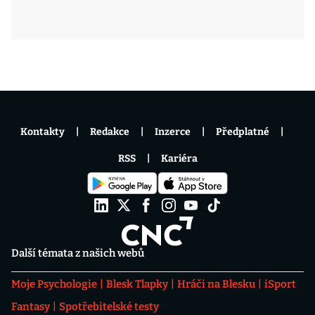
Kontakty
Redakce
Inzerce
Předplatné
RSS
Kariéra
Další témata z našich webů
Moje Psychologie
Blesk Tlapky
Hráči na Blesku
iSport
Fantasy
Spotřebitelské testy