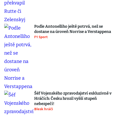
Podle Antonelliho ještě potrvá, než se
dostane na úroveň Norrise a Verstappena
F1 Sport
Šéf Vojenského zpravodajství exkluzivně v
Hráčích: Česku hrozil vyšší stupeň
nebezpečí!
Blesk hráči