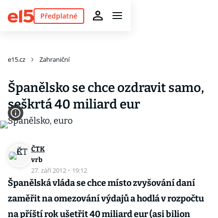
Předplatné
e15.cz
Zahraniční
Španělsko se chce ozdravit samo,
seškrtá 40 miliard eur
ČTK
vrb
27. září 2012
·
19:12
Španělská vláda se chce místo zvyšování daní
zaměřit na omezování výdajů a hodlá v rozpočtu
na příští rok ušetřit 40 miliard eur (asi bilion