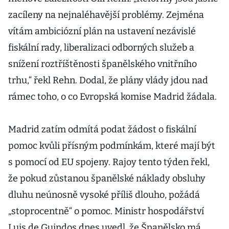
zacíleny na nejnaléhavější problémy. Zejména
vítám ambiciózní plán na ustavení nezávislé
fiskální rady, liberalizaci odborných služeb a
snížení roztříštěnosti španělského vnitřního
trhu,“ řekl Rehn. Dodal, že plány vlády jdou nad
rámec toho, o co Evropská komise Madrid žádala.
Madrid zatím odmítá podat žádost o fiskální
pomoc kvůli přísným podmínkám, které mají být
s pomocí od EU spojeny. Rajoy tento týden řekl,
že pokud zůstanou španělské náklady obsluhy
dluhu neúnosně vysoké příliš dlouho, požádá
„stoprocentně“ o pomoc. Ministr hospodářství
Luis de Guindos dnes uvedl, že Španělsko má