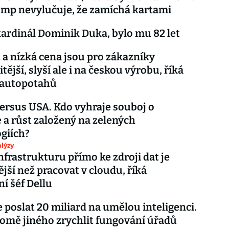
ump nevylučuje, že zamíchá kartami
ardinál Dominik Duka, bylo mu 82 let
 a nízká cena jsou pro zákazníky
tější, slyší ale i na českou výrobu, říká
 autopotahů
ersus USA. Kdo vyhraje souboj o
e a růst založený na zelených
giích?
lýzy
infrastrukturu přímo ke zdroji dat je
ější než pracovat v cloudu, říká
ní šéf Dellu
e poslat 20 miliard na umělou inteligenci.
omě jiného zrychlit fungování úřadů