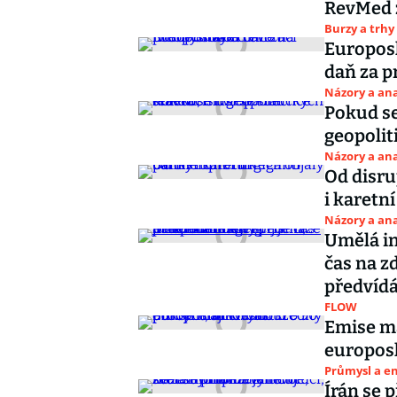
RevMed z
Burzy a trhy
Europosl
daň za p
Názory a ana
Pokud se
geopolit
Názory a ana
Od disru
i karetní
Názory a ana
Umělá in
čas na z
předvíd
FLOW
Emise ma
europosl
Průmysl a e
Írán se 