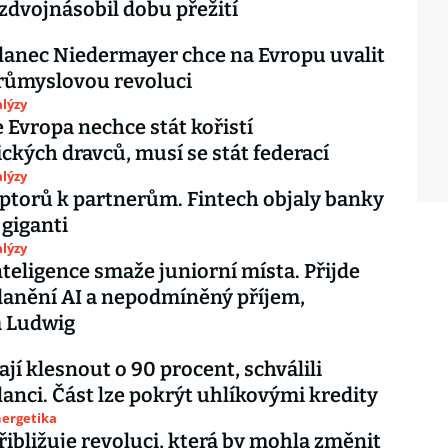
dvojnásobil dobu přežití
anec Niedermayer chce na Evropu uvalit
růmyslovou revoluci
lýzy
 Evropa nechce stát kořistí
ických dravců, musí se stát federací
lýzy
ptorů k partnerům. Fintech objaly banky
 giganti
lýzy
teligence smaže juniorní místa. Přijde
danění AI a nepodmíněný příjem,
á Ludwig
jí klesnout o 90 procent, schválili
anci. Část lze pokrýt uhlíkovými kredity
nergetika
přibližuje revoluci, která by mohla změnit