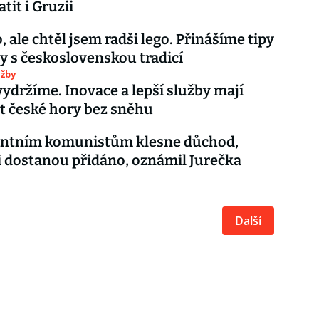
tit i Gruzii
, ale chtěl jsem radši lego. Přinášíme tipy
y s československou tradicí
užby
 vydržíme. Inovace a lepší služby mají
t české hory bez sněhu
ntním komunistům klesne důchod,
i dostanou přidáno, oznámil Jurečka
Další