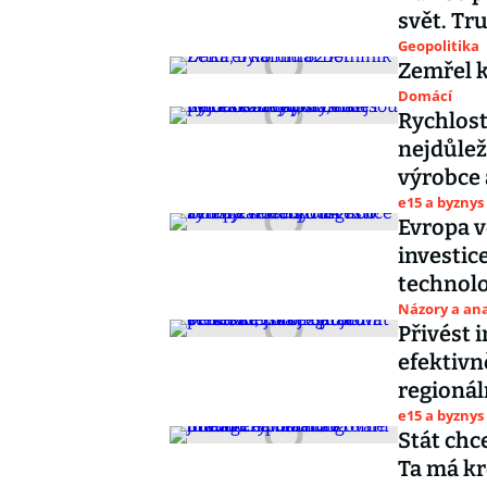
svět. Tr
Geopolitika
Zemřel k
Domácí
Rychlost
nejdůleži
výrobce
e15 a byznys
Evropa v
investic
technolo
Názory a ana
Přivést 
efektivn
regionál
e15 a byznys
Stát chc
Ta má kr