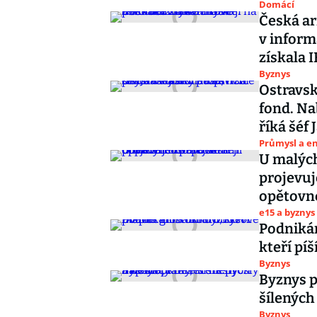
Domácí
Česká ar
v inform
získala 
Byznys
Ostravsk
fond. Na
říká šéf 
Průmysl a e
U malých
projevuj
opětovn
e15 a byznys
Podnikán
kteří pí
Byznys
Byznys p
šílených
Byznys