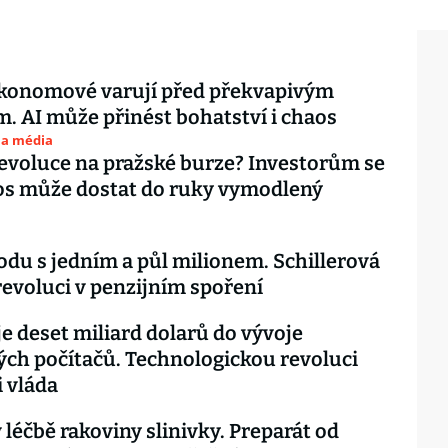
ekonomové varují před překvapivým
. AI může přinést bohatství i chaos
 a média
 revoluce na pražské burze? Investorům se
tos může dostat do ruky vymodlený
du s jedním a půl milionem. Schillerová
 revoluci v penzijním spoření
je deset miliard dolarů do vývoje
ch počítačů. Technologickou revoluci
i vláda
 léčbě rakoviny slinivky. Preparát od