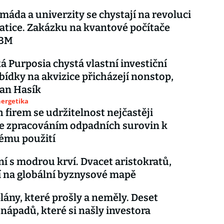
máda a univerzity se chystají na revoluci
atice. Zakázku na kvantové počítače
IBM
á Purposia chystá vlastní investiční
bídky na akvizice přicházejí nonstop,
Jan Hasík
nergetika
 firem se udržitelnost nejčastěji
e zpracováním odpadních surovin k
ému použití
í s modrou krví. Dvacet aristokratů,
ší na globální byznysové mapě
lány, které prošly a neměly. Deset
 nápadů, které si našly investora