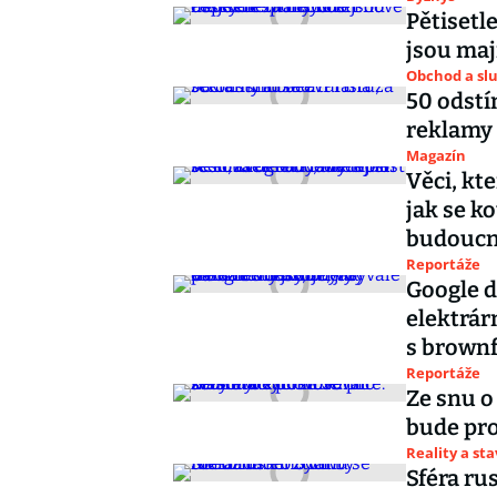
Pětisetl
jsou maj
Obchod a sl
50 odstí
reklamy 
Magazín
Věci, kt
jak se k
budoucn
Reportáže
Google d
elektrár
s brownf
Reportáže
Ze snu o
bude pr
Reality a st
Sféra ru