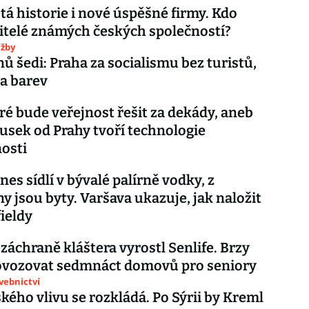
etá historie i nové úspěšné firmy. Kdo
itelé známých českých společností?
užby
nů šedi: Praha za socialismu bez turistů,
a barev
eré bude veřejnost řešit za dekády, aneb
ousek od Prahy tvoří technologie
osti
nes sídlí v bývalé palírně vodky, z
ny jsou byty. Varšava ukazuje, jak naložit
ieldy
 záchraně kláštera vyrostl Senlife. Brzy
ovozovat sedmnáct domovů pro seniory
avebnictví
ského vlivu se rozkládá. Po Sýrii by Kreml