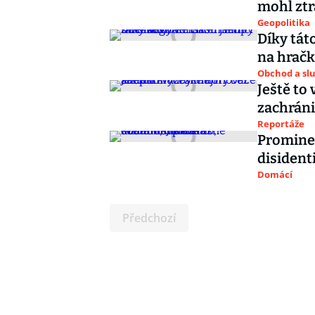
mohl ztra
Geopolitika
Díky táto
na hračk
Obchod a sl
Ještě to
zachráni
Reportáže
Promine
disident
Domácí
Předchozí