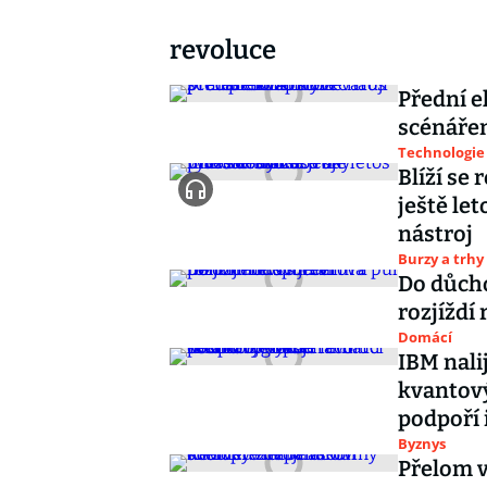
revoluce
Přední 
scénářem
Technologie
Blíží se
ještě le
nástroj
Burzy a trhy
Do důcho
rozjíždí
Domácí
IBM nali
kvantový
podpoří 
Byznys
Přelom v