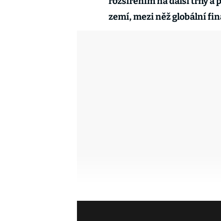
rozšířením na další trhy a
zemí, mezi něž globální fin