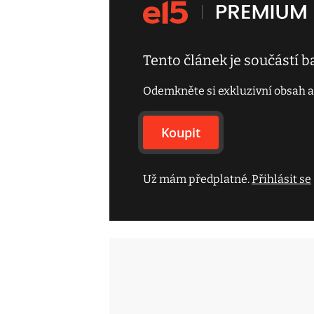
Tento článek je součástí 
Odemkněte si exkluzivní obsah a
Koupit
Už mám předplatné.
Přihlásit se