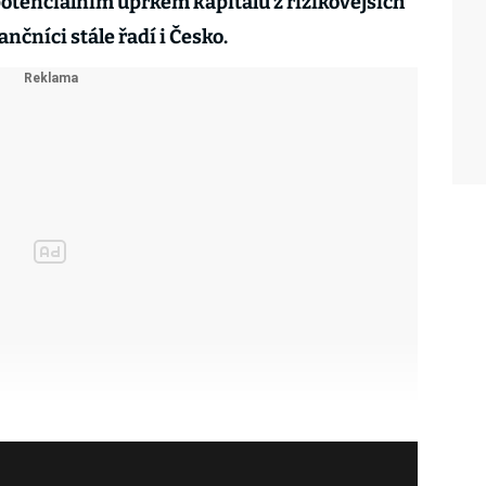
 potenciálním úprkem kapitálu z rizikovějších
ančníci stále řadí i Česko.