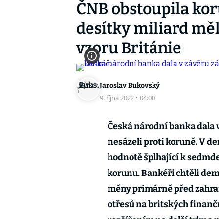
ČNB obstoupila kor
desítky miliard mě
vzoru Británie
Jaroslav Bukovský
9. října 2022
·
04:00
Česká národní banka dala 
nesázeli proti koruně. V de
hodnotě šplhající k sedmde
korunu. Bankéři chtěli de
měny primárně před zahra
otřesů na britských finančn