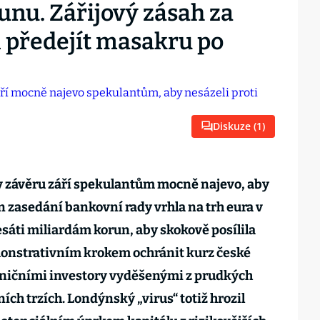
unu. Zářijový zásah za
l předejít masakru po
Diskuze (
1
)
v závěru září spekulantům mocně najevo, aby
n zasedání bankovní rady vrhla na trh eura v
sáti miliardám korun, aby skokově posílila
monstrativním krokem ochránit kurz české
ničními investory vyděšenými z prudkých
ích trzích. Londýnský „virus“ totiž hrozil