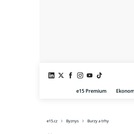
e15 Premium
Ekonom
e15.cz
Byznys
Burzy a trhy