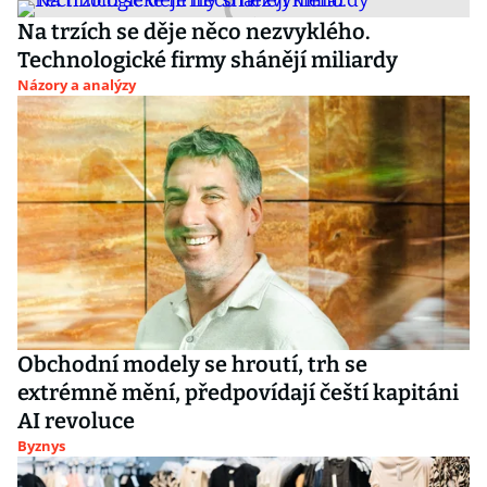
Na trzích se děje něco nezvyklého.
Technologické firmy shánějí miliardy
Názory a analýzy
Obchodní modely se hroutí, trh se
extrémně mění, předpovídají čeští kapitáni
AI revoluce
Byznys