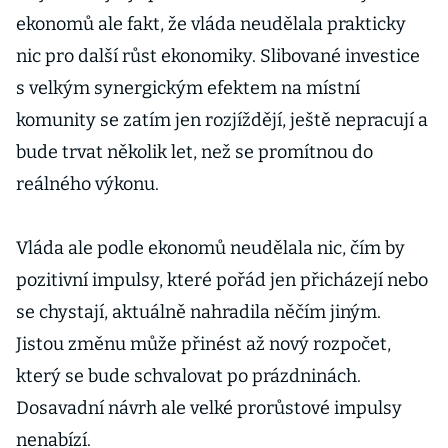
závodů. Čeští
ekonomů ale fakt, že vláda neudělala prakticky
partneři v
obavách
nic pro další růst ekonomiky. Slibované investice
s velkým synergickým efektem na místní
komunity se zatím jen rozjíždějí, ještě nepracují a
bude trvat několik let, než se promítnou do
reálného výkonu.
Vláda ale podle ekonomů neudělala nic, čím by
pozitivní impulsy, které pořád jen přicházejí nebo
se chystají, aktuálně nahradila něčím jiným.
Jistou změnu může přinést až nový rozpočet,
který se bude schvalovat po prázdninách.
Dosavadní návrh ale velké prorůstové impulsy
nenabízí.