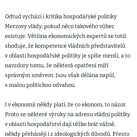
Odtud vychází i kritika hospodářské politiky
Merzovy vlády, pokud něco takového vůbec
existuje. Většina ekonomických expertů se totiž
shoduje, že kompetence vládních představitelů
v oblasti hospodářské politiky je spíše menší, a to
navzdory tomu, že některá opatření míří
správným směrem. Jsou však dělána napůl,
s malou politickou odvahou.
I v ekonomii někdy platí, že co ekonom, to názor.
Proto se některé výroky na adresu vládní politiky
v oblasti hospodářství dají těžko brát vážně,
někdy přehánějí i z ideologických důvodů. Přesto