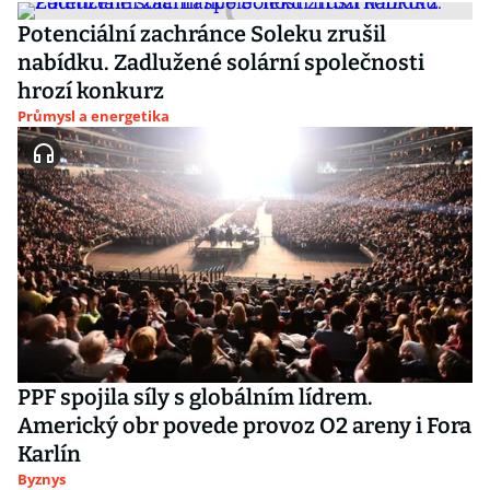
Potenciální zachránce Soleku zrušil
nabídku. Zadlužené solární společnosti
hrozí konkurz
Průmysl a energetika
PPF spojila síly s globálním lídrem.
Americký obr povede provoz O2 areny i Fora
Karlín
Byznys