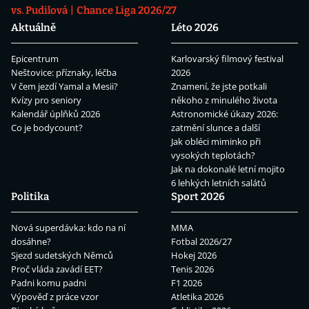
vs. Pudilová
Chance Liga 2026/27
Aktuálně
Léto 2026
Epicentrum
Karlovarský filmový festival
Neštovice: příznaky, léčba
2026
V čem jezdí Yamal a Mesii?
Znamení, že jste potkali
Kvízy pro seniory
někoho z minulého života
Kalendář úplňků 2026
Astronomické úkazy 2026:
Co je bodycount?
zatmění slunce a další
Jak obléci miminko při
vysokých teplotách?
Jak na dokonalé letní mojito
6 lehkých letních salátů
Politika
Sport 2026
Nová superdávka: kdo na ní
MMA
dosáhne?
Fotbal 2026/27
Sjezd sudetských Němců
Hokej 2026
Proč vláda zavádí EET?
Tenis 2026
Padni komu padni
F1 2026
Výpověď z práce vzor
Atletika 2026