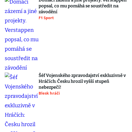
Domácí zázemí a jiné projekty. Verstappen
popsal, co mu pomáhá se soustředit na
závodění
F1 Sport
Šéf Vojenského zpravodajství exkluzivně v
Hráčích: Česku hrozil vyšší stupeň
nebezpečí!
Blesk hráči