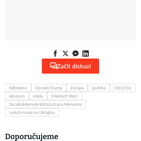
Začít diskuzi
Německo
Donald Trump
Evropa
politika
CDU/CSU
ekonom
vláda
Friedrich Merz
Sociálnědemokratická strana Německa
ruská invaze na Ukrajinu
Doporučujeme