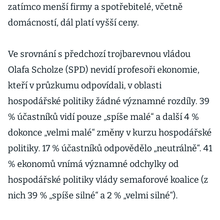
zatímco menší firmy a spotřebitelé, včetně
domácností, dál platí vyšší ceny.
Ve srovnání s předchozí trojbarevnou vládou
Olafa Scholze (SPD) nevidí profesoři ekonomie,
kteří v průzkumu odpovídali, v oblasti
hospodářské politiky žádné významné rozdíly. 39
% účastníků vidí pouze „spíše malé“ a další 4 %
dokonce „velmi malé“ změny v kurzu hospodářské
politiky. 17 % účastníků odpovědělo „neutrálně“. 41
% ekonomů vnímá významné odchylky od
hospodářské politiky vlády semaforové koalice (z
nich 39 % „spíše silné“ a 2 % „velmi silné“).