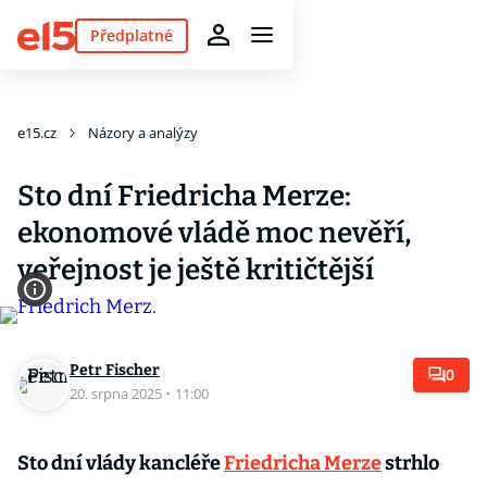
Předplatné
e15.cz
Názory a analýzy
Sto dní Friedricha Merze:
ekonomové vládě moc nevěří,
veřejnost je ještě kritičtější
Petr Fischer
0
20. srpna 2025
·
11:00
Sto dní vlády kancléře
Friedricha Merze
strhlo