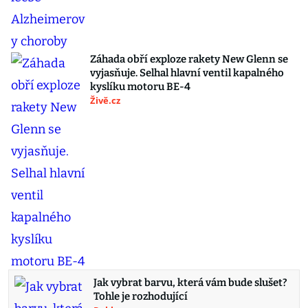
Záhada obří exploze rakety New Glenn se
vyjasňuje. Selhal hlavní ventil kapalného
kyslíku motoru BE-4
Živě.cz
Jak vybrat barvu, která vám bude slušet?
Tohle je rozhodující