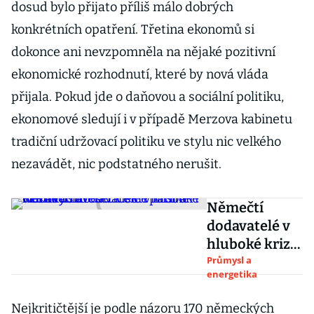
dosud bylo přijato příliš málo dobrých
konkrétních opatření. Třetina ekonomů si
dokonce ani nevzpomněla na nějaké pozitivní
ekonomické rozhodnutí, které by nová vláda
přijala. Pokud jde o daňovou a sociální politiku,
ekonomové sledují i v případě Merzova kabinetu
tradiční udržovací politiku ve stylu nic velkého
nezavádět, nic podstatného nerušit.
Němečtí
dodavatelé v
hluboké krizi:
ruší
Průmysl a
energetika
desetitisíce
míst a desítky
Nejkritičtější je podle názoru 170 německých