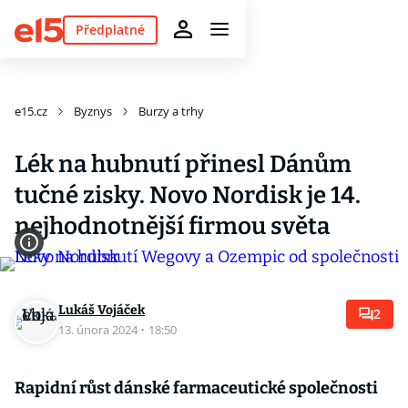
Předplatné
e15.cz
Byznys
Burzy a trhy
Lék na hubnutí přinesl Dánům
tučné zisky. Novo Nordisk je 14.
nejhodnotnější firmou světa
Lukáš Vojáček
2
13. února 2024
·
18:50
Rapidní růst dánské farmaceutické společnosti