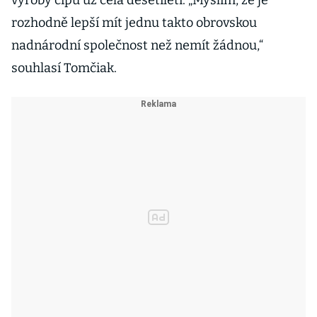
výroby čipů už celá desetiletí. „Myslím, že je
rozhodně lepší mít jednu takto obrovskou
nadnárodní společnost než nemít žádnou,“
souhlasí Tomčiak.