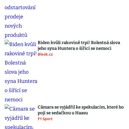
Biden kvůli rakovině trpí! Bolestná slova
jeho syna Huntera o šířící se nemoci
Blesk.cz
Câmara se vyjádřil ke spekulacím, které ho
pojí se sedačkou u Haasu
F1 Sport