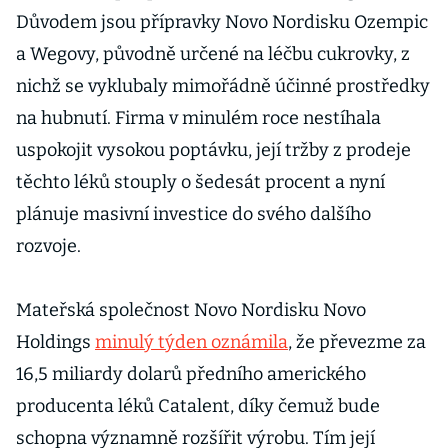
Důvodem jsou přípravky Novo Nordisku Ozempic
a Wegovy, původně určené na léčbu cukrovky, z
nichž se vyklubaly mimořádně účinné prostředky
na hubnutí. Firma v minulém roce nestíhala
uspokojit vysokou poptávku, její tržby z prodeje
těchto léků stouply o šedesát procent a nyní
plánuje masivní investice do svého dalšího
rozvoje.
Mateřská společnost Novo Nordisku Novo
Holdings
minulý týden oznámila
, že převezme za
16,5 miliardy dolarů předního amerického
producenta léků Catalent, díky čemuž bude
schopna významně rozšířit výrobu. Tím její