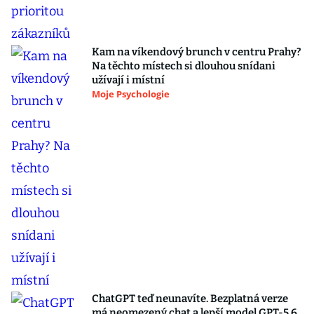
Kam na víkendový brunch v centru Prahy?
Na těchto místech si dlouhou snídani
užívají i místní
Moje Psychologie
ChatGPT teď neunavíte. Bezplatná verze
má neomezený chat a lepší model GPT-5.6