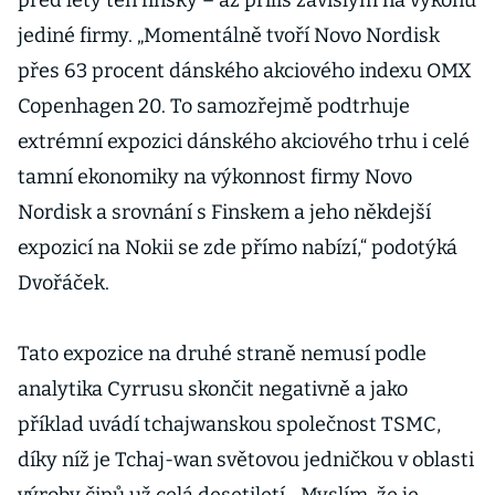
před lety ten finský – až příliš závislým na výkonu
jediné firmy. „Momentálně tvoří Novo Nordisk
přes 63 procent dánského akciového indexu OMX
Copenhagen 20. To samozřejmě podtrhuje
extrémní expozici dánského akciového trhu i celé
tamní ekonomiky na výkonnost firmy Novo
Nordisk a srovnání s Finskem a jeho někdejší
expozicí na Nokii se zde přímo nabízí,“ podotýká
Dvořáček.
Tato expozice na druhé straně nemusí podle
analytika Cyrrusu skončit negativně a jako
příklad uvádí tchajwanskou společnost TSMC,
díky níž je Tchaj-wan světovou jedničkou v oblasti