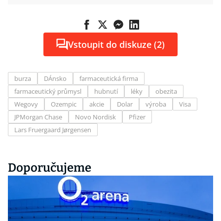
Vstoupit do diskuze (2)
burza
DÁnsko
farmaceutická firma
farmaceutický průmysl
hubnutí
léky
obezita
Wegovy
Ozempic
akcie
Dolar
výroba
Visa
JPMorgan Chase
Novo Nordisk
Pfizer
Lars Fruergaard Jørgensen
Doporučujeme