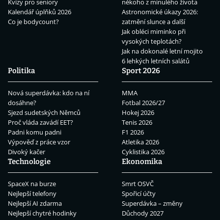
Kvízy pro seniory
někoho z minulého života
Kalendář úplňků 2026
Astronomické úkazy 2026:
Co je bodycount?
zatmění slunce a další
Jak obléci miminko při
vysokých teplotách?
Jak na dokonalé letní mojito
6 lehkých letních salátů
Politika
Sport 2026
Nová superdávka: kdo na ní
MMA
dosáhne?
Fotbal 2026/27
Sjezd sudetských Němců
Hokej 2026
Proč vláda zavádí EET?
Tenis 2026
Padni komu padni
F1 2026
Výpověď z práce vzor
Atletika 2026
Divoký kačer
Cyklistika 2026
Technologie
Ekonomika
SpaceX na burze
Smrt OSVČ
Nejlepší telefony
Spořicí účty
Nejlepší AI zdarma
Superdávka – změny
Nejlepší chytré hodinky
Důchody 2027