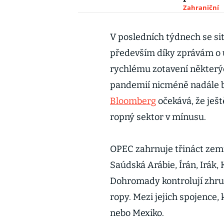
Zahraniční
V posledních týdnech se sit
především díky zprávám o 
rychlému zotavení některý
pandemií nicméně nadále br
Bloomberg
očekává, že ješt
ropný sektor v mínusu.
OPEC zahrnuje třináct zemí
Saúdská Arábie, Írán, Irák, 
Dohromady kontrolují zhru
ropy. Mezi jejich spojence, 
nebo Mexiko.