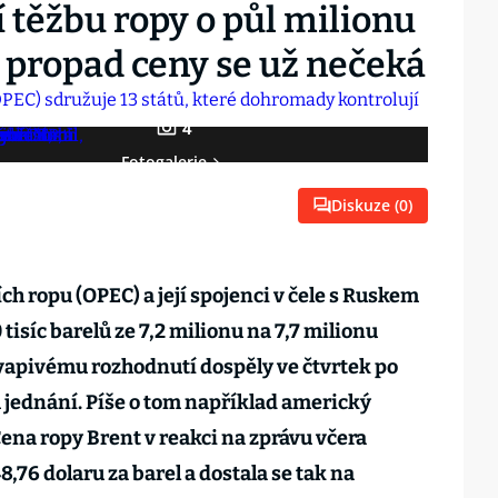
 těžbu ropy o půl milionu
 propad ceny se už nečeká
4
Fotogalerie
Diskuze (
0
)
h ropu (OPEC) a její spojenci v čele s Ruskem
tisíc barelů ze 7,2 milionu na 7,7 milionu
vapivému rozhodnutí dospěly ve čtvrtek po
ednání. Píše o tom například americký
Cena ropy Brent v reakci na zprávu včera
8,76 dolaru za barel a dostala se tak na