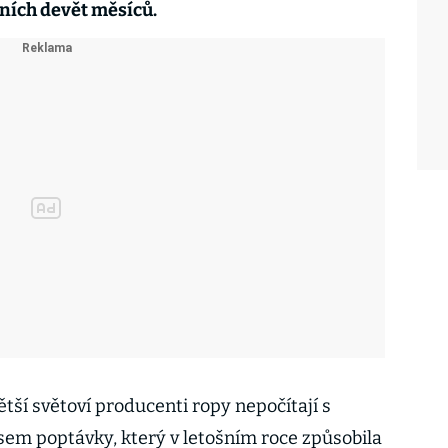
dních devět měsíců.
ětší světoví producenti ropy nepočítají s
em poptávky, který v letošním roce způsobila