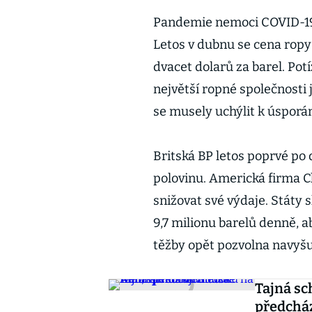
Pandemie nemoci COVID-19 
Letos v dubnu se cena ropy
dvacet dolarů za barel. Pot
největší ropné společnosti 
se musely uchýlit k úspor
Britská BP letos poprvé po 
polovinu. Americká firma C
snižovat své výdaje. Státy
9,7 milionu barelů denně, 
těžby opět pozvolna navyš
Tajná sc
předcház