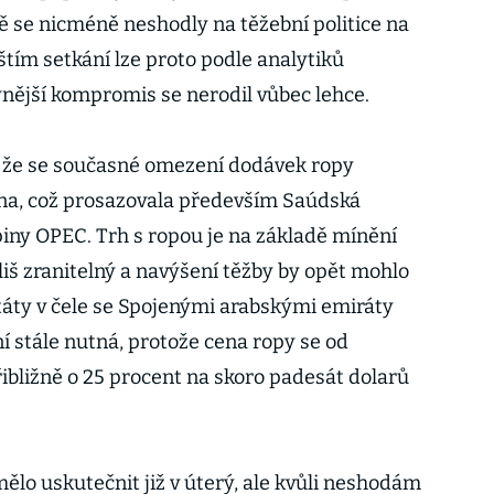
 se nicméně neshodly na těžební politice na
íštím setkání lze proto podle analytiků
nynější kompromis se nerodil vůbec lehce.
 že se současné omezení dodávek ropy
na, což prosazovala především Saúdská
piny OPEC. Trh s ropou je na základě mínění
liš zranitelný a navýšení těžby by opět mohlo
státy v čele se Spojenými arabskými emiráty
í stále nutná, protože cena ropy se od
ibližně o 25 procent na skoro padesát dolarů
lo uskutečnit již v úterý, ale kvůli neshodám