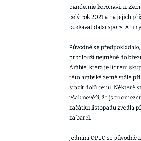
pandemie koronaviru. Země
celý rok 2021 a na jejich př
očekávat další spory. Ani 
Původně se předpokládalo,
prodlouží nejméně do břez
Arábie, která je lídrem sku
této arabské země stále pří
srazit dolů cenu. Některé 
však nevěří, že jsou omezen
začátku listopadu zvedla př
za barel.
Jednání OPEC se původně mě