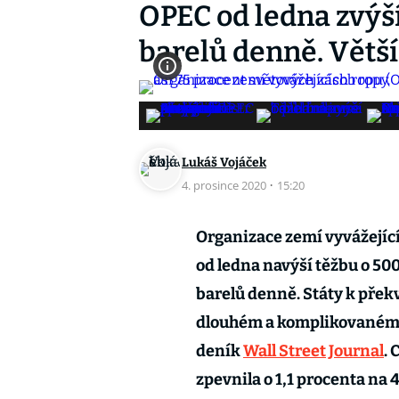
OPEC od ledna zvýší
barelů denně. Větší
Lukáš Vojáček
4. prosince 2020
·
15:20
Organizace zemí vyvážejícíc
od ledna navýší těžbu o 500 
barelů denně. Státy k přek
dlouhém a komplikovaném j
deník
Wall Street Journal
. 
zpevnila o 1,1 procenta na 4