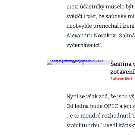
mezi účastníky muselo být 
svědčí i fakt, že saúdský m
neobvykle přenechal řízen
Alexandru Novakovi. Salmán
vyčerpávající“.
Šestina 
zotavení
Zahraniční
Nyní se však zdá, že jsou v
Od ledna bude OPEC a její 
„Je to moudré rozhodnutí.
stabilitu trhu,“ uvedl írá