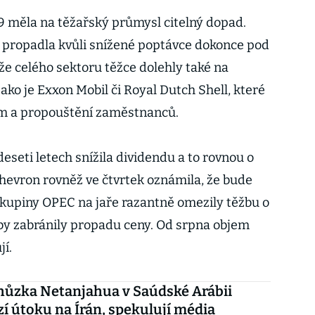
měla na těžařský průmysl citelný dopad.
 propadla kvůli snížené poptávce dokonce pod
íže celého sektoru těžce dolehly také na
jako je Exxon Mobil či Royal Dutch Shell, které
ám a propouštění zaměstnanců.
deseti letech snížila dividendu a to rovnou o
hevron rovněž ve čtvrtek oznámila, že bude
 skupiny OPEC na jaře razantně omezily těžbu o
aby zabránily propadu ceny. Od srpna objem
ují.
hůzka Netanjahua v Saúdské Arábii
í útoku na Írán, spekulují média