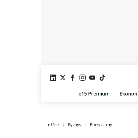
e15 Premium
Ekonom
e15.cz
Byznys
Burzy a trhy