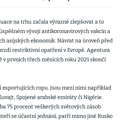
uace na trhu začala výrazně zlepšovat a to
úspěšném vývoji antikoronavirových vakcín a
ch asijských ekonomik. Návrat na úroveň před
zdí restriktivní opatření v Evropě. Agentura
ě v prvních třech měsících roku 2021 skončí
 exportujících ropu. Jsou mezi nimi například
Kuvajt, Spojené arabské emiráty či Nigérie.
ba 75 procent veškerých světových zásob
kteří se účastní jednání, patří mimo jiné Rusko