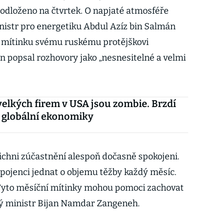
odloženo na čtvrtek. O napjaté atmosféře
inistr pro energetiku Abdul Azíz bin Salmán
í mítinku svému ruskému protějškovi
 popsal rozhovory jako „nesnesitelné a velmi
velkých firem v USA jsou zombie. Brzdí
 globální ekonomiky
šichni zúčastnění alespoň dočasně spokojeni.
spojenci jednat o objemu těžby každý měsíc.
 Tyto měsíční mítinky mohou pomoci zachovat
nský ministr Bijan Namdar Zangeneh.