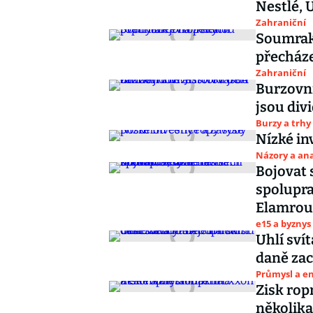
Nestlé, 
Zahraniční
Soumrak
přecháze
Zahraniční
Burzovní
jsou div
Burzy a trhy
Nízké in
Názory a ana
Bojovat
spolupra
Elamrou
e15 a byznys
Uhlí svít
daně zac
Průmysl a e
Zisk rop
několik