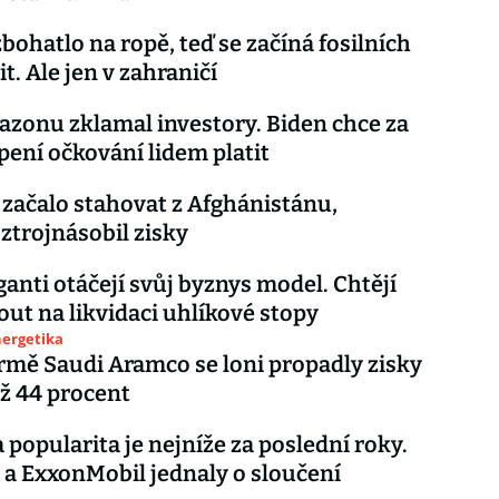
bohatlo na ropě, teď se začíná fosilních
tit. Ale jen v zahraničí
zonu zklamal investory. Biden chce za
ení očkování lidem platit
začalo stahovat z Afghánistánu,
trojnásobil zisky
ganti otáčejí svůj byznys model. Chtějí
ut na likvidaci uhlíkové stopy
nergetika
rmě Saudi Aramco se loni propadly zisky
ež 44 procent
 popularita je nejníže za poslední roky.
a ExxonMobil jednaly o sloučení