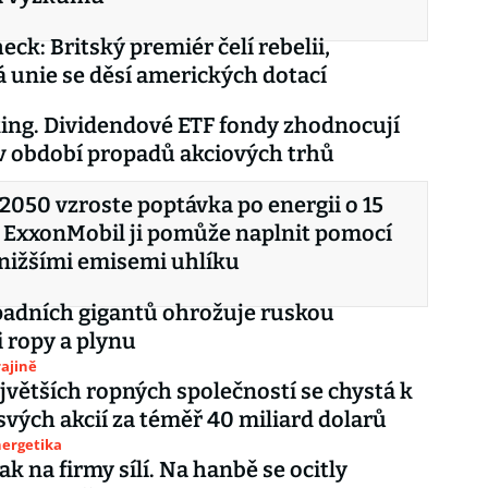
eck: Britský premiér čelí rebelii,
 unie se děsí amerických dotací
king. Dividendové ETF fondy zhodnocují
 v období propadů akciových trhů
2050 vzroste poptávka po energii o 15
 ExxonMobil ji pomůže naplnit pomocí
 nižšími emisemi uhlíku
adních gigantů ohrožuje ruskou
 ropy a plynu
ajině
větších ropných společností se chystá k
vých akcií za téměř 40 miliard dolarů
nergetika
ak na firmy sílí. Na hanbě se ocitly