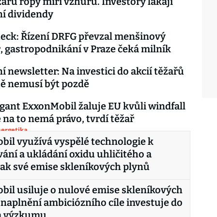
žařů ropy míří vzhůru. Investory lákají
ní dividendy
eck: Řízení DRFG převzal menšinový
, gastropodnikání v Praze čeká milník
í newsletter: Na investici do akcií těžařů
tě nemusí být pozdě
gant ExxonMobil žaluje EU kvůli windfall
e na to nemá právo, tvrdí těžař
nergetika
il využívá vyspělé technologie k
ání a ukládání oxidu uhličitého a
tak své emise skleníkových plynů
il usiluje o nulové emise skleníkových
 naplnění ambiciózního cíle investuje do
 a výzkumu