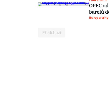
Zahraniční
OPEC od 
barelů d
Burzy a trhy
Předchozí