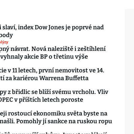
i slaví, index Dow Jones je poprvé nad
 body
lýzy
pný návrat. Nová naleziště i zeštíhlení
vyhnaly akcie BP o třetinu výše
ie v 11 letech, první nemovitost ve 14.
í za kariérou Warrena Buffetta
y z břidlic se blíží svému vrcholu. Vliv
OPEC v příštích letech poroste
eji rostoucí ekonomiku světa byste na
ašli. Pomohly jí sankce na ruskou ropu