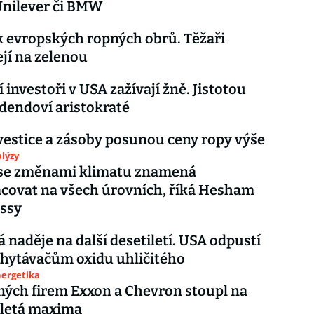
Unilever či BMW
 evropských ropných obrů. Těžaři
jí na zelenou
 investoři v USA zažívají žně. Jistotou
idendoví aristokraté
vestice a zásoby posunou ceny ropy výše
lýzy
 se změnami klimatu znamená
covat na všech úrovních, říká Hesham
ssy
á naděje na další desetiletí. USA odpustí
hytávačům oxidu uhličitého
nergetika
ných firem Exxon a Chevron stoupl na
aletá maxima