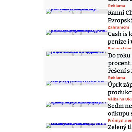
Reklama
Ranní Ch
Evropská
Zahraniční
Cash is 
peníze i
Burzy a trhy
Do roku 
procent,
řešení s
Reklama
Úprk záp
produkci
Válka na Ukr
Sedm nej
odkupu s
Průmysl a e
Zelený tl