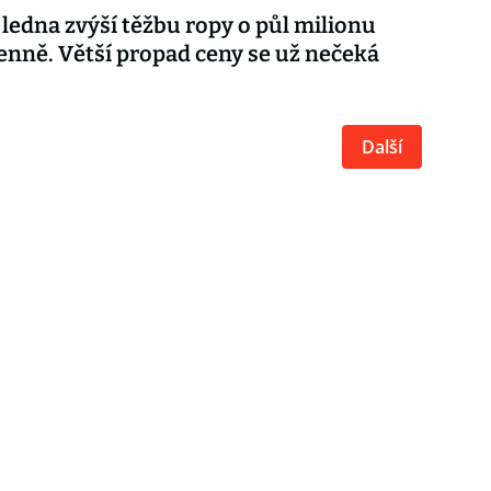
ledna zvýší těžbu ropy o půl milionu
enně. Větší propad ceny se už nečeká
Další