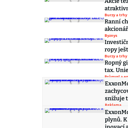
Akcie tě
atraktiv
Burzy a trhy
Ranní ch
akcionář
Byznys
Investičn
ropy ješ
Burzy a trhy
Ropný gi
tax. Uni
Průmysl a e
ExxonMob
zachycov
snižuje 
Reklama
ExxonMob
plynů. K
inovací