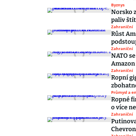
Byznys
Norsko z
paliv ští
Zahraniční
Růst Ama
podstoup
Zahraniční
NATO se 
Amazon z
Zahraniční
Ropní gi
zbohatno
Průmysl a e
Ropné fi
o více n
Zahraniční
Putinova
Chevron 