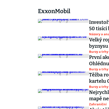
ExxonMobil
Investoř
50 tisíci
Názory a ana
Velký ro
byznysu 
Burzy a trhy
První akc
Ohlédnut
Burzy a trhy
Těžba rop
kartelu 
Burzy a trhy
Nejrychl
mapě nen
Zahraniční