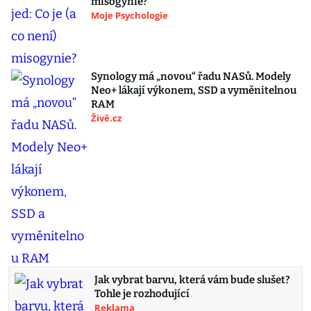
misogynie?
Moje Psychologie
Synology má „novou“ řadu NASů. Modely
Neo+ lákají výkonem, SSD a vyměnitelnou
RAM
Živě.cz
Jak vybrat barvu, která vám bude slušet?
Tohle je rozhodující
Reklama