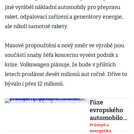
jiné vyráběl nákladní automobily pro přepravu
raket, odpalovací zařízení a generátory energie,
ale nikoli samotné rakety.
Masové propouštění a nový směr ve výrobě jsou
součástí snahy šéfa koncernu vyvést podnik z
krize. Volkswagen plánuje, že bude v příštích
letech prodávat devět milionů aut ročně. Dříve to
bývalo i přes 12 milionů.
Fúze
evropského
automobilov
ého a
Průmysl a
energetika
obranného