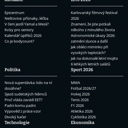
Epicentrum
Karlovarský filmový festival
Neštovice: příznaky, léčba
2026
V čem jezdí Yamal a Mesii?
Znamení, že jste potkali
Kvízy pro seniory
někoho z minulého života
Kalendář úplňků 2026
Astronomické úkazy 2026:
Co je bodycount?
zatmění slunce a další
Jak obléci miminko při
vysokých teplotách?
Jak na dokonalé letní mojito
6 lehkých letních salátů
Politika
Sport 2026
Nová superdávka: kdo na ní
MMA
dosáhne?
Fotbal 2026/27
Sjezd sudetských Němců
Hokej 2026
Proč vláda zavádí EET?
Tenis 2026
Padni komu padni
F1 2026
Výpověď z práce vzor
Atletika 2026
Divoký kačer
Cyklistika 2026
Technologie
Ekonomika