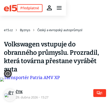
Předplatné
e15.cz
Byznys
Český a evropský autoprůmysl
Volkswagen vstupuje do
obranného průmyslu. Prozradil,
která továrna přestane vyrábět
auta
ČTK
1
29. dubna 2026
·
15:27