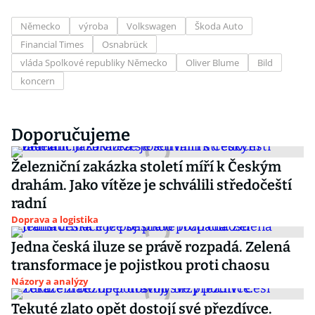
Německo
výroba
Volkswagen
Škoda Auto
Financial Times
Osnabrück
vláda Spolkové republiky Německo
Oliver Blume
Bild
koncern
Doporučujeme
Železniční zakázka století míří k Českým
drahám. Jako vítěze je schválili středočeští
radní
Doprava a logistika
Jedna česká iluze se právě rozpadá. Zelená
transformace je pojistkou proti chaosu
Názory a analýzy
Tekuté zlato opět dostojí své přezdívce.