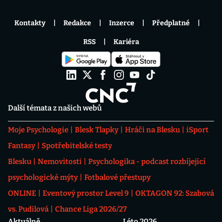
Kontakty
Redakce
Inzerce
Předplatné
RSS
Kariéra
Další témata z našich webů
Moje Psychologie
Blesk Tlapky
Hráči na Blesku
iSport
Fantasy
Spotřebitelské testy
Blesku
Nemovitosti
Psychologika - podcast rozbíjející
psychologické mýty
Fotbalové přestupy
ONLINE
Eventový prostor Level 9
OKTAGON 92: Szabová
vs. Pudilová
Chance Liga 2026/27
Aktuálně
Léto 2026