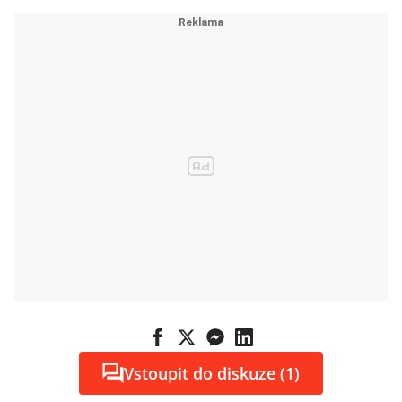
průmyslu
nabírá na
obrátkách.
Zachrání to
pracovní
místa?
Vstoupit do diskuze (1)