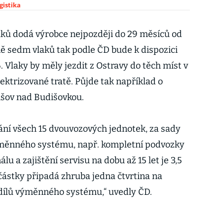
gistika
aků dodá výrobce nejpozději do 29 měsíců od
ě sedm vlaků tak podle ČD bude k dispozici
. Vlaky by měly jezdit z Ostravy do těch míst v
ektrizované tratě. Půjde tak například o
išov nad Budišovkou.
ní všech 15 dvouvozových jednotek, za sady
ěnného systému, např. kompletní podvozky
lu a zajištění servisu na dobu až 15 let je 3,5
částky připadá zhruba jedna čtvrtina na
dílů výměnného systému,“ uvedly ČD.