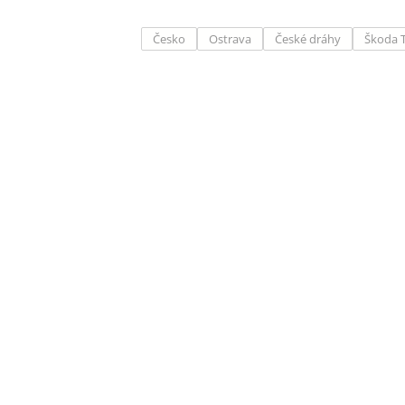
Česko
Ostrava
České dráhy
Škoda 