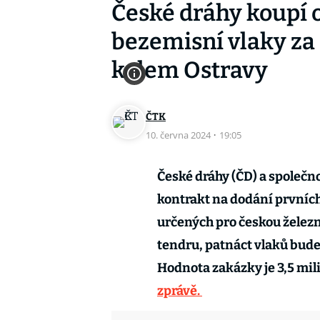
České dráhy koupí 
bezemisní vlaky za 
kolem Ostravy
ČTK
10. června 2024
·
19:05
České dráhy (ČD) a společn
kontrakt na dodání prvních
určených pro českou železn
tendru, patnáct vlaků bude 
Hodnota zakázky je 3,5 mil
zprávě.