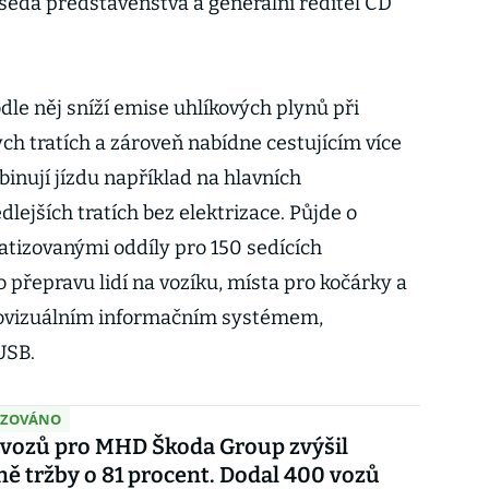
dseda představenstva a generální ředitel ČD
le něj sníží emise uhlíkových plynů při
ch tratích a zároveň nabídne cestujícím více
inují jízdu například na hlavních
dlejších tratích bez elektrizace. Půjde o
atizovanými oddíly pro 150 sedících
o přepravu lidí na vozíku, místa pro kočárky a
iovizuálním informačním systémem,
USB.
IZOVÁNO
 vozů pro MHD Škoda Group zvýšil
ě tržby o 81 procent. Dodal 400 vozů