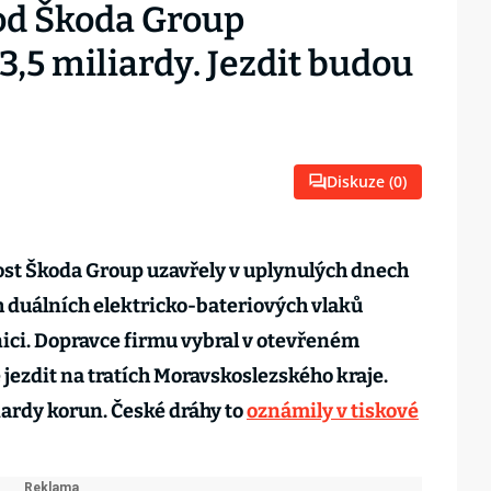
od Škoda Group
3,5 miliardy. Jezdit budou
Diskuze (
0
)
ost Škoda Group uzavřely v uplynulých dnech
 duálních elektricko-bateriových vlaků
ici. Dopravce firmu vybral v otevřeném
jezdit na tratích Moravskoslezského kraje.
iardy korun. České dráhy to
oznámily v tiskové