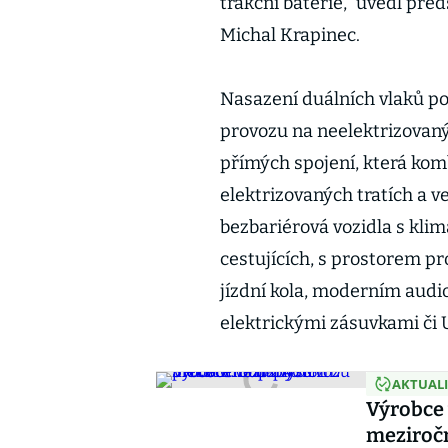
trakční baterie,“ uvedl pře
Michal Krapinec.
Nasazení duálních vlaků pod
provozu na neelektrizovaný
přímých spojení, která komb
elektrizovaných tratích a ve
bezbariérová vozidla s klim
cestujících, s prostorem pr
jízdní kola, moderním aud
elektrickými zásuvkami či 
AKTUAL
Výrobce
meziročn