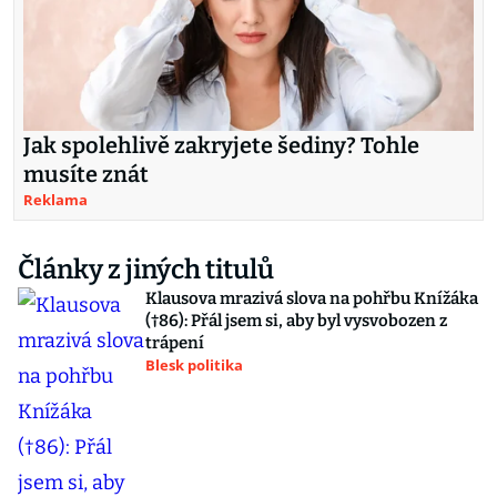
Jak spolehlivě zakryjete šediny? Tohle
musíte znát
Reklama
Články z jiných titulů
Klausova mrazivá slova na pohřbu Knížáka
(†86): Přál jsem si, aby byl vysvobozen z
trápení
Blesk politika