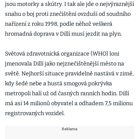
jsou motorky a skútry. I tak ale jde o nejvýraznější
snahu o boj proti znečištění ovzduší od soudního
nařízení z roku 1998, podle něhož veškerá
hromadná doprava v Dillí musí jezdit na plyn.
Světová zdravotnická organizace (WHO) loni
jmenovala Dillí jako nejznečištěnější město na
světě. Nejhorší situace pravidelně nastává v zimě,
kdy šedé nebe a hustá smogová pokrývka
metropoli halí už od časných ranních hodin. Dillí
má asi 14 milionů obyvatel a odhadem 7,5 milionu
registrovaných vozidel.