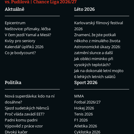
vs. Pudilová
Chance Liga 2026/27
Aktuálně
Léto 2026
Epicentrum
Karlovarský filmový festival
Neštovice: příznaky, léčba
2026
V čem jezdí Yamal a Mesii?
Znamení, že jste potkali
Kvízy pro seniory
někoho z minulého života
Kalendář úplňků 2026
Astronomické úkazy 2026:
Co je bodycount?
zatmění slunce a další
Jak obléci miminko při
vysokých teplotách?
Jak na dokonalé letní mojito
6 lehkých letních salátů
Politika
Sport 2026
Nová superdávka: kdo na ní
MMA
dosáhne?
Fotbal 2026/27
Sjezd sudetských Němců
Hokej 2026
Proč vláda zavádí EET?
Tenis 2026
Padni komu padni
F1 2026
Výpověď z práce vzor
Atletika 2026
Divoký kačer
Cyklistika 2026