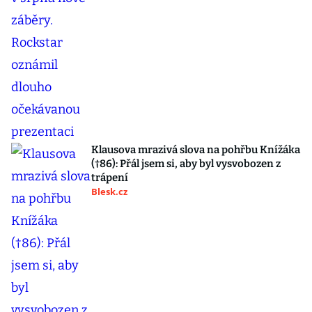
Klausova mrazivá slova na pohřbu Knížáka
(†86): Přál jsem si, aby byl vysvobozen z
trápení
Blesk.cz