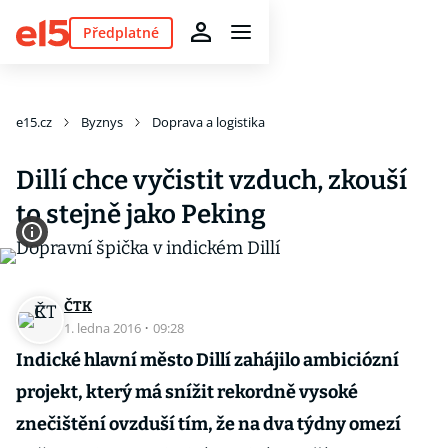
Předplatné
e15.cz
Byznys
Doprava a logistika
Dillí chce vyčistit vzduch, zkouší
to stejně jako Peking
ČTK
1. ledna 2016
·
09:28
Indické hlavní město Dillí zahájilo ambiciózní
projekt, který má snížit rekordně vysoké
znečištění ovzduší tím, že na dva týdny omezí