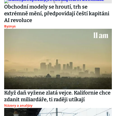
Obchodní modely se hroutí, trh se
extrémně mění, předpovídají čeští kapitáni
AI revoluce
Byznys
Když daň vyžene zlatá vejce. Kalifornie chce
zdanit miliardáře, ti raději utíkají
Názory a analýzy