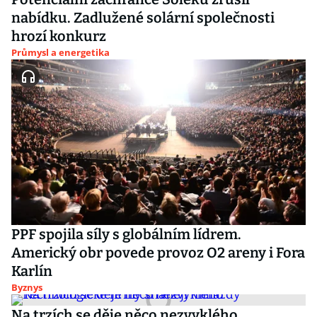
nabídku. Zadlužené solární společnosti
hrozí konkurz
Průmysl a energetika
PPF spojila síly s globálním lídrem.
Americký obr povede provoz O2 areny i Fora
Karlín
Byznys
Na trzích se děje něco nezvyklého.