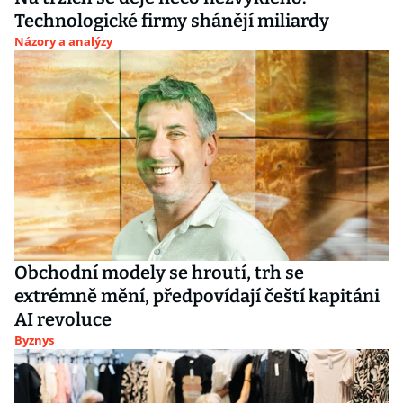
Technologické firmy shánějí miliardy
Názory a analýzy
Obchodní modely se hroutí, trh se
extrémně mění, předpovídají čeští kapitáni
AI revoluce
Byznys