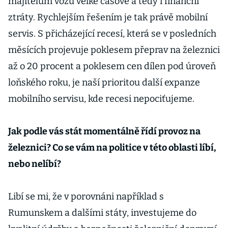
majitelům vozů velké časové a tedy i finanční
ztráty. Rychlejším řešením je tak právě mobilní
servis. S přicházející recesí, která se v posledních
měsících projevuje poklesem přeprav na železnici
až o 20 procent a poklesem cen dílen pod úroveň
loňského roku, je naší prioritou další expanze
mobilního servisu, kde recesi nepociťujeme.
Jak podle vás stát momentálně řídí provoz na
železnici? Co se vám na politice v této oblasti líbí,
nebo nelíbí?
Libí se mi, že v porovnáni například s
Rumunskem a dalšími státy, investujeme do