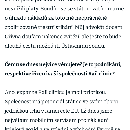
nesnížili platy. Soudím se se státem zatím marně
o úhradu nákladů za toto mé neoprávněné
zpolitizované trestní stíhání. Můj advokát docent
Gřivna doufám nakonec zvítězí, ale ještě to bude
dlouhá cesta možná i k Ústavnímu soudu.
Čemu se dnes nejvíce věnujete? Je to podnikání,
respektive řízení vaší společnosti Rail clinic?
Ano, expanze Rail clinicu je mojí prioritou.
Společnost má potenciál stát se ve svém oboru
jedničkou trhu v rámci celé EU. Již dnes jsme
největším mobilním servisem pro nákladní
kolejová vozidla ve střední a východní Evropě se