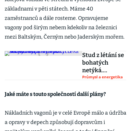
základnami v pěti státech. Máme 40
zaměstnanců a dále rosteme. Opravujeme
vagony pod širým nebem kdekoliv na železnici
mezi Baltským, Černým nebo Jaderským mořem.
Stud z létání se
bohatých
netýká.
Poptávku po
Průmysl a energetika
soukromých
tryskáčích čeká
Jaké máte s touto společností další plány?
strmý růst
Nákladních vagonů je v celé Evropě málo a údržba
a opravy v depech způsobují dopravcům i