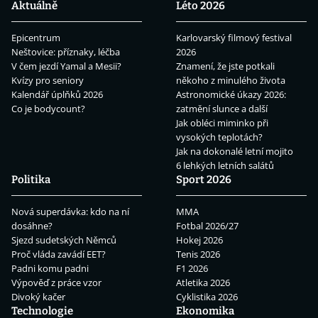
Aktuálně
Léto 2026
Epicentrum
Karlovarský filmový festival
Neštovice: příznaky, léčba
2026
V čem jezdí Yamal a Mesii?
Znamení, že jste potkali
Kvízy pro seniory
někoho z minulého života
Kalendář úplňků 2026
Astronomické úkazy 2026:
Co je bodycount?
zatmění slunce a další
Jak obléci miminko při
vysokých teplotách?
Jak na dokonalé letní mojito
6 lehkých letních salátů
Politika
Sport 2026
Nová superdávka: kdo na ní
MMA
dosáhne?
Fotbal 2026/27
Sjezd sudetských Němců
Hokej 2026
Proč vláda zavádí EET?
Tenis 2026
Padni komu padni
F1 2026
Výpověď z práce vzor
Atletika 2026
Divoký kačer
Cyklistika 2026
Technologie
Ekonomika