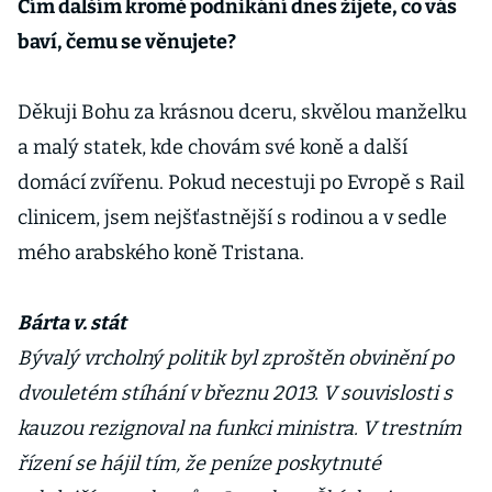
Čím dalším kromě podnikání dnes žijete, co vás
baví, čemu se věnujete?
Děkuji Bohu za krásnou dceru, skvělou manželku
a malý statek, kde chovám své koně a další
domácí zvířenu. Pokud necestuji po Evropě s Rail
clinicem, jsem nejšťastnější s rodinou a v sedle
mého arabského koně Tristana.
Bárta v. stát
Bývalý vrcholný politik byl zproštěn obvinění po
dvouletém stíhání v březnu 2013. V souvislosti s
kauzou rezignoval na funkci ministra. V trestním
řízení se hájil tím, že peníze poskytnuté