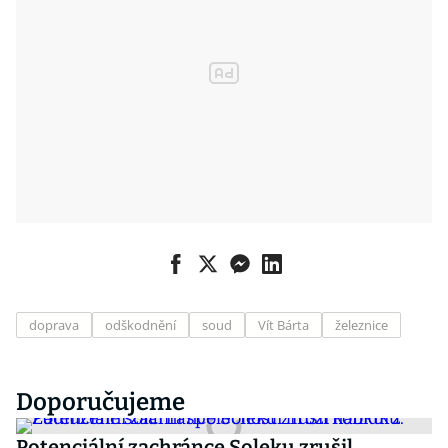
doprava
odškodnění
soud
Vít Bárta
železnice
Doporučujeme
Potenciální zachránce Soleku zrušil