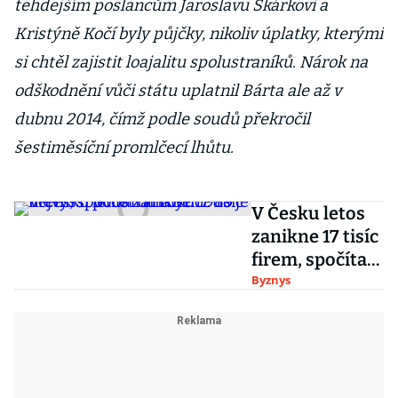
tehdejším poslancům Jaroslavu Škárkovi a
Kristýně Kočí byly půjčky, nikoliv úplatky, kterými
si chtěl zajistit loajalitu spolustraníků. Nárok na
odškodnění vůči státu uplatnil Bárta ale až v
dubnu 2014, čímž podle soudů překročil
šestiměsíční promlčecí lhůtu.
V Česku letos
zanikne 17 tisíc
firem, spočítali
analytici. To je
Byznys
nejvyšší počet
od roku 1989