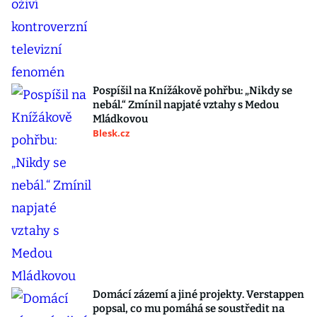
Pospíšil na Knížákově pohřbu: „Nikdy se
nebál.“ Zmínil napjaté vztahy s Medou
Mládkovou
Blesk.cz
Domácí zázemí a jiné projekty. Verstappen
popsal, co mu pomáhá se soustředit na