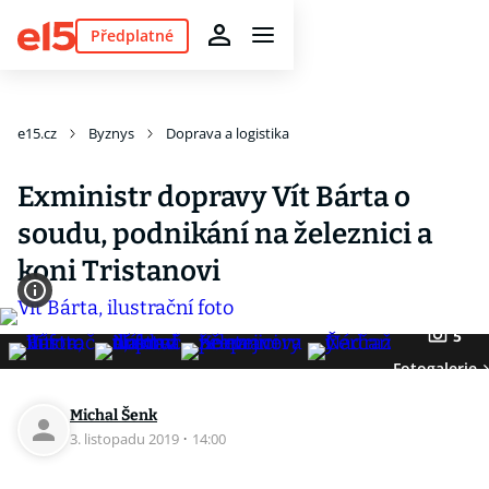
Předplatné
e15.cz
Byznys
Doprava a logistika
Exministr dopravy Vít Bárta o
soudu, podnikání na železnici a
koni Tristanovi
5
Fotogalerie
Michal Šenk
3. listopadu 2019
·
14:00