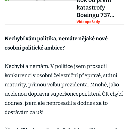
Rok od první
katastrofy
Boeingu 737
MAX: krize trvá,
Videopořady
řešení v
nedohlednu
Nechybí vám politika, nemáte nějaké nové
osobní politické ambice?
Nechybí a nemám. V politice jsem prosadil
konkurenci v osobní železniční přepravě, státní
maturity, přímou volbu prezidenta. Mnohé, jako
ucelenou dopravní superkoncepci, která ČR chybí
dodnes, jsem ale neprosadil a dodnes za to
dostávám za uši.