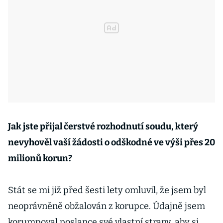
Jak jste přijal čerstvé rozhodnutí soudu, který
nevyhověl vaší žádosti o odškodné ve výši přes 20
milionů korun?
Stát se mi již před šesti lety omluvil, že jsem byl
neoprávněně obžalován z korupce. Údajně jsem
korumpoval poslance své vlastní strany, aby si