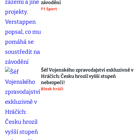
závodění
F1 Sport
Šéf Vojenského zpravodajství exkluzivně v
Hráčích: Česku hrozil vyšší stupeň
nebezpečí!
Blesk hráči