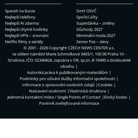
SpaceX na burze
Smrt OSVČ
Nejlepší telefony
Spořicí účty
Nejlepší AI zdarma
Superdávka – změny
Nejlepší chytré hodinky
Důchody 2027
Nejlepší VPN – srovnání
Minimální mzda 2027
Netflix filmy a seriály
Senior Pas – slevy
© 2001 - 2026 Copyright
CZECH NEWS CENTER a.s.
se sídlem náměstí Marie Schmolkové 3493/1, 100 00 Praha 10 -
Strašnice, IČO: 02346826, zapsána v OR, sp.zn. B 19490 a dodavatelé
obsahu
Autorská práva k publikovaným materiálům
Podmínky pro užívání služby informační společnosti
Informace o zpracování osobních údajů
Cookies
Nastavení soukromí
Vlastnická struktura
Jednotná kontaktní místa / Single Points of Contact
Etický kodex
Povinně zveřejňované informace