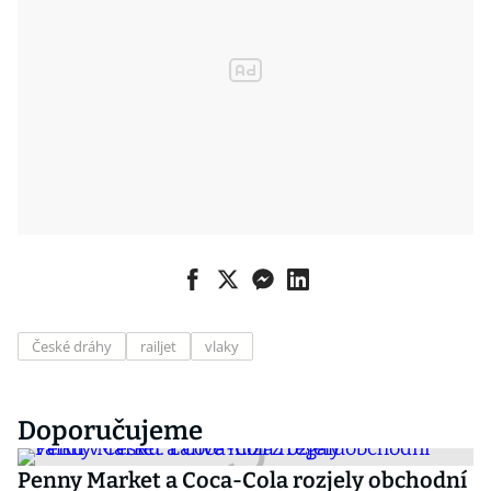
České dráhy
railjet
vlaky
Doporučujeme
Penny Market a Coca-Cola rozjely obchodní