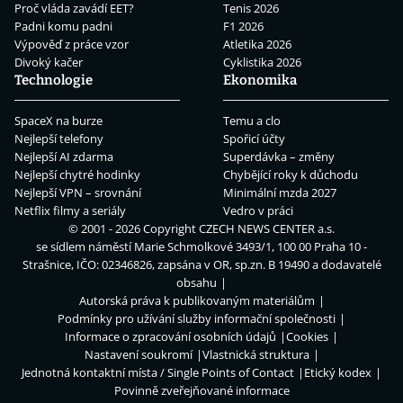
Proč vláda zavádí EET?
Tenis 2026
Padni komu padni
F1 2026
Výpověď z práce vzor
Atletika 2026
Divoký kačer
Cyklistika 2026
Technologie
Ekonomika
SpaceX na burze
Temu a clo
Nejlepší telefony
Spořicí účty
Nejlepší AI zdarma
Superdávka – změny
Nejlepší chytré hodinky
Chybějící roky k důchodu
Nejlepší VPN – srovnání
Minimální mzda 2027
Netflix filmy a seriály
Vedro v práci
© 2001 - 2026 Copyright
CZECH NEWS CENTER a.s.
se sídlem náměstí Marie Schmolkové 3493/1, 100 00 Praha 10 -
Strašnice, IČO: 02346826, zapsána v OR, sp.zn. B 19490 a dodavatelé
obsahu
Autorská práva k publikovaným materiálům
Podmínky pro užívání služby informační společnosti
Informace o zpracování osobních údajů
Cookies
Nastavení soukromí
Vlastnická struktura
Jednotná kontaktní místa / Single Points of Contact
Etický kodex
Povinně zveřejňované informace