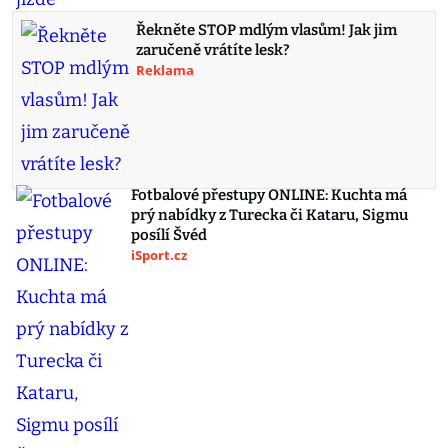
Řekněte STOP mdlým vlasům! Jak jim
zaručeně vrátíte lesk?
Reklama
Fotbalové přestupy ONLINE: Kuchta má
prý nabídky z Turecka či Kataru, Sigmu
posílí Švéd
iSport.cz