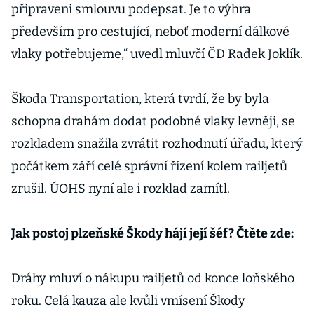
připraveni smlouvu podepsat. Je to výhra
především pro cestující, neboť moderní dálkové
vlaky potřebujeme,“ uvedl mluvčí ČD Radek Joklík.
Škoda Transportation, která tvrdí, že by byla
schopna drahám dodat podobné vlaky levněji, se
rozkladem snažila zvrátit rozhodnutí úřadu, který
počátkem září celé správní řízení kolem railjetů
zrušil. ÚOHS nyní ale i rozklad zamítl.
Jak postoj plzeňské Škody hájí její šéf? Čtěte zde:
Dráhy mluví o nákupu railjetů od konce loňského
roku. Celá kauza ale kvůli vmísení Škody