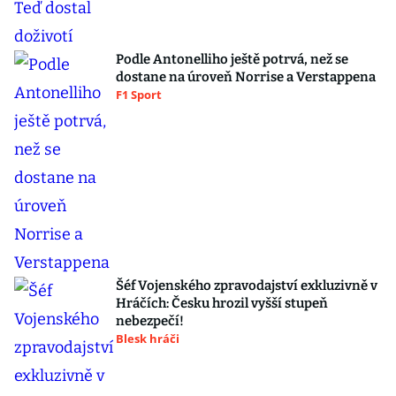
Podle Antonelliho ještě potrvá, než se
dostane na úroveň Norrise a Verstappena
F1 Sport
Šéf Vojenského zpravodajství exkluzivně v
Hráčích: Česku hrozil vyšší stupeň
nebezpečí!
Blesk hráči