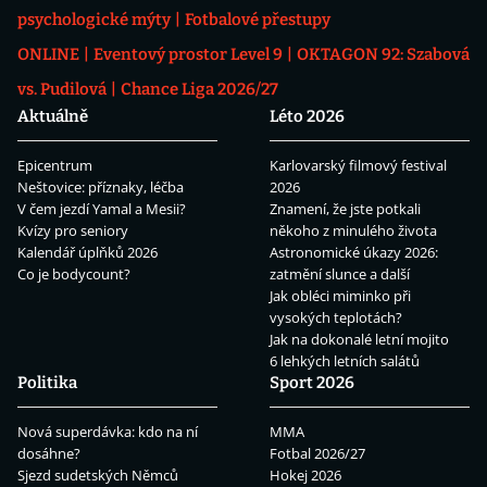
psychologické mýty
Fotbalové přestupy
ONLINE
Eventový prostor Level 9
OKTAGON 92: Szabová
vs. Pudilová
Chance Liga 2026/27
Aktuálně
Léto 2026
Epicentrum
Karlovarský filmový festival
Neštovice: příznaky, léčba
2026
V čem jezdí Yamal a Mesii?
Znamení, že jste potkali
Kvízy pro seniory
někoho z minulého života
Kalendář úplňků 2026
Astronomické úkazy 2026:
Co je bodycount?
zatmění slunce a další
Jak obléci miminko při
vysokých teplotách?
Jak na dokonalé letní mojito
6 lehkých letních salátů
Politika
Sport 2026
Nová superdávka: kdo na ní
MMA
dosáhne?
Fotbal 2026/27
Sjezd sudetských Němců
Hokej 2026