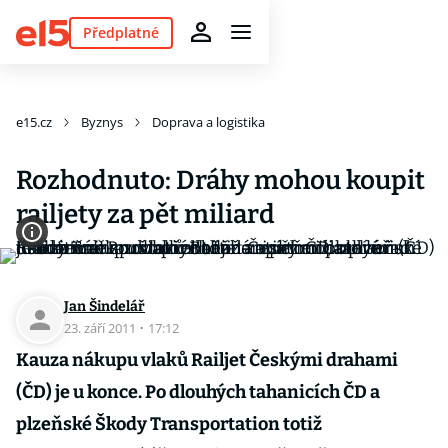
Předplatné
e15.cz
Byznys
Doprava a logistika
Rozhodnuto: Dráhy mohou koupit
railjety za pět miliard
Jan Šindelář
23. září 2011
·
17:12
Kauza nákupu vlaků Railjet Českými drahami
(ČD) je u konce. Po dlouhých tahanicích ČD a
plzeňské Škody Transportation totiž