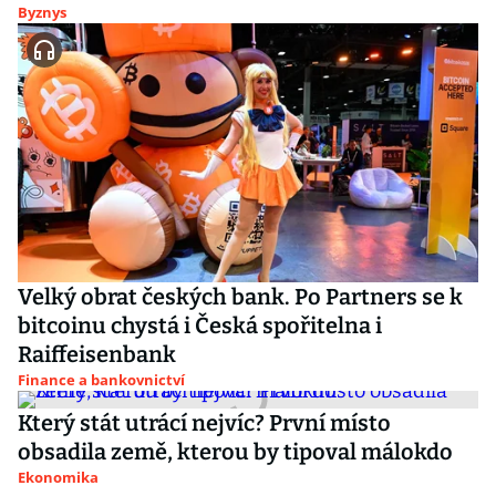
Byznys
Velký obrat českých bank. Po Partners se k
bitcoinu chystá i Česká spořitelna i
Raiffeisenbank
Finance a bankovnictví
Který stát utrácí nejvíc? První místo
obsadila země, kterou by tipoval málokdo
Ekonomika