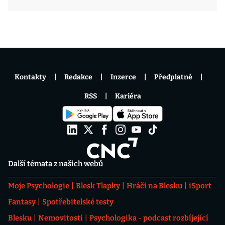
Kontakty
Redakce
Inzerce
Předplatné
RSS
Kariéra
Další témata z našich webů
Moje Psychologie
Blesk Tlapky
Hráči na Blesku
iSport
Fantasy
Spotřebitelské testy
Blesku
Nemovitosti
Psychologika - podcast rozbíjející