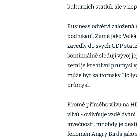
kulturních statků, ale v nep
Business odvětví založená n
podnikání. Země jako Velká
zavedly do svých GDP stati
kontinuálně sledují vývoj j
zemí je kreativní průmys
může být kalifornský Holly
průmysl.
Kromě přímého vlivu na HD
vlivů - ovlivňuje vzděláván
invečnosti, mnohdy je de
fenomén Angry Birds jako