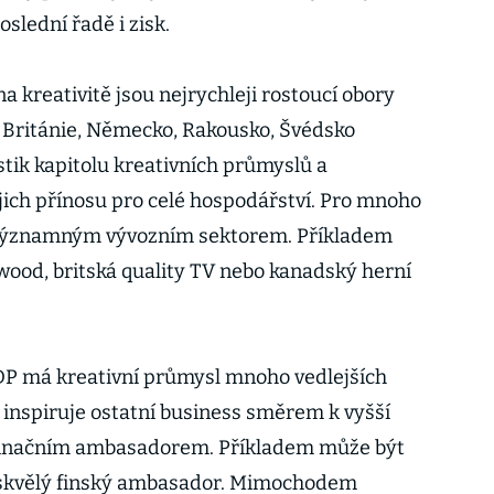
oslední řadě i zisk.
a kreativitě jsou nejrychleji rostoucí obory
 Británie, Německo, Rakousko, Švédsko
stik kapitolu kreativních průmyslů a
ejich přínosu pro celé hospodářství. Pro mnoho
l významným vývozním sektorem. Příkladem
wood, britská quality TV nebo kanadský herní
P má kreativní průmysl mnoho vedlejších
í, inspiruje ostatní business směrem k vyšší
stinačním ambasadorem. Příkladem může být
 skvělý finský ambasador. Mimochodem