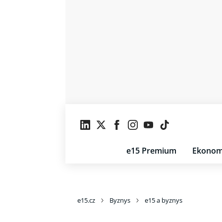
e15 Premium
Ekonom
e15.cz
Byznys
e15 a byznys