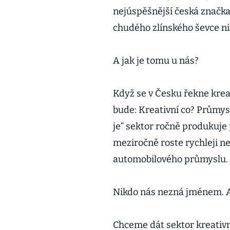
nejúspěšnější česká značka
chudého zlínského ševce ni
A jak je tomu u nás?
Když se v Česku řekne krea
bude: Kreativní co? Průmysl
je“ sektor ročně produkuje
meziročně roste rychleji n
automobilového průmyslu.
Nikdo nás nezná jménem. A
Chceme dát sektor kreativ