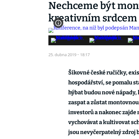
Nechceme být monto
kreativním srdcem
25. dubna 2019
·
18:17
Šikovné české ručičky, exi
hospodářství, se pomalu st
hýbat budou nové nápady, 
zaspat a zůstat montovnou
investorů a nakonec zajde 
vychovávat a kultivovat sch
jsou nevyčerpatelný zdroj 