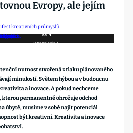
vnou Evropy, ale jejím
4
Fotogalerie
stenční nutnost stvořená z tlaku plánovaného
ávají minulostí. Světem hýbou a v budoucnu
kreativita a inovace. A pokud nechceme
, kterou permanentně ohrožuje odchod
na úbytě, musíme v sobě najít potenciál
opnost být kreativní. Kreativita a inovace
bohatství.