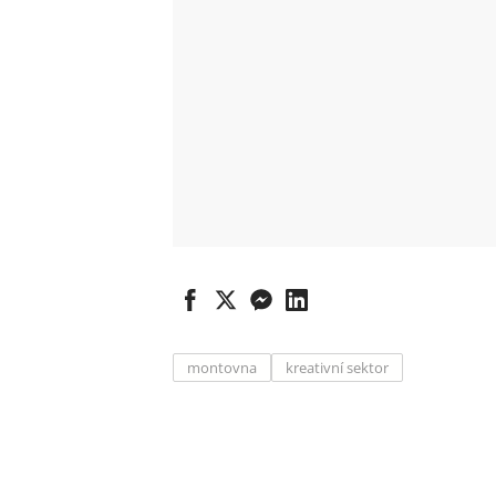
montovna
kreativní sektor