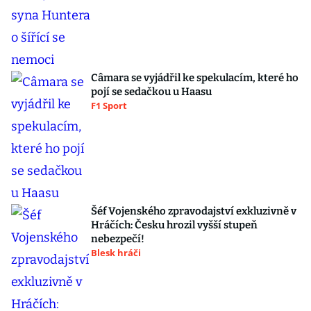
Câmara se vyjádřil ke spekulacím, které ho
pojí se sedačkou u Haasu
F1 Sport
Šéf Vojenského zpravodajství exkluzivně v
Hráčích: Česku hrozil vyšší stupeň
nebezpečí!
Blesk hráči