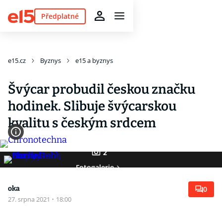
Předplatné
e15.cz
Byznys
e15 a byznys
Švýcar probudil českou značku
hodinek. Slibuje švýcarskou
kvalitu s českým srdcem
2
Fotogalerie
oka
0
27. srpna 2021
·
18:00