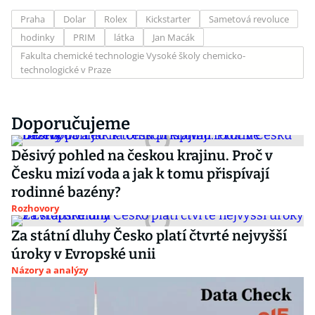
Praha
Dolar
Rolex
Kickstarter
Sametová revoluce
hodinky
PRIM
látka
Jan Macák
Fakulta chemické technologie Vysoké školy chemicko-
technologické v Praze
Doporučujeme
Děsivý pohled na českou krajinu. Proč v
Česku mizí voda a jak k tomu přispívají
rodinné bazény?
Rozhovory
Za státní dluhy Česko platí čtvrté nejvyšší
úroky v Evropské unii
Názory a analýzy