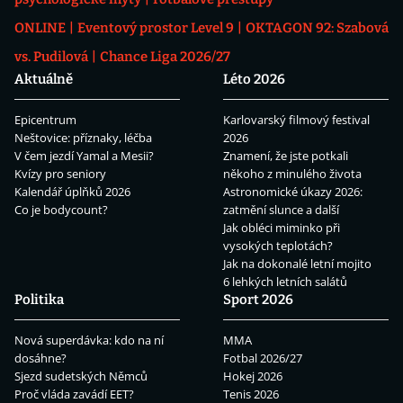
ONLINE
Eventový prostor Level 9
OKTAGON 92: Szabová
vs. Pudilová
Chance Liga 2026/27
Aktuálně
Léto 2026
Epicentrum
Karlovarský filmový festival
Neštovice: příznaky, léčba
2026
V čem jezdí Yamal a Mesii?
Znamení, že jste potkali
Kvízy pro seniory
někoho z minulého života
Kalendář úplňků 2026
Astronomické úkazy 2026:
Co je bodycount?
zatmění slunce a další
Jak obléci miminko při
vysokých teplotách?
Jak na dokonalé letní mojito
6 lehkých letních salátů
Politika
Sport 2026
Nová superdávka: kdo na ní
MMA
dosáhne?
Fotbal 2026/27
Sjezd sudetských Němců
Hokej 2026
Proč vláda zavádí EET?
Tenis 2026