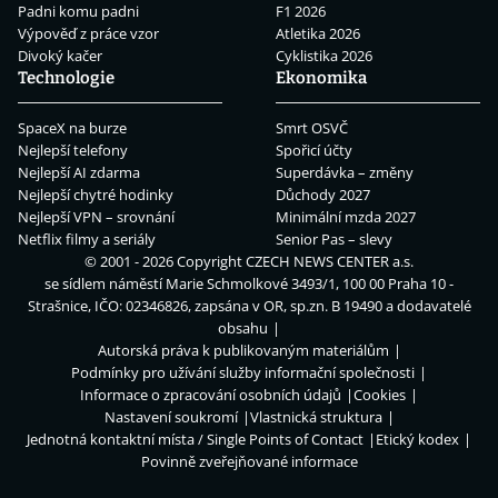
Padni komu padni
F1 2026
Výpověď z práce vzor
Atletika 2026
Divoký kačer
Cyklistika 2026
Technologie
Ekonomika
SpaceX na burze
Smrt OSVČ
Nejlepší telefony
Spořicí účty
Nejlepší AI zdarma
Superdávka – změny
Nejlepší chytré hodinky
Důchody 2027
Nejlepší VPN – srovnání
Minimální mzda 2027
Netflix filmy a seriály
Senior Pas – slevy
© 2001 - 2026 Copyright
CZECH NEWS CENTER a.s.
se sídlem náměstí Marie Schmolkové 3493/1, 100 00 Praha 10 -
Strašnice, IČO: 02346826, zapsána v OR, sp.zn. B 19490 a dodavatelé
obsahu
Autorská práva k publikovaným materiálům
Podmínky pro užívání služby informační společnosti
Informace o zpracování osobních údajů
Cookies
Nastavení soukromí
Vlastnická struktura
Jednotná kontaktní místa / Single Points of Contact
Etický kodex
Povinně zveřejňované informace