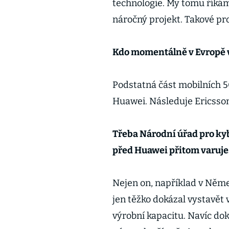
technologie. My tomu říkám
náročný projekt. Takové pr
Kdo momentálně v Evropě 
Podstatná část mobilních 5G
Huawei. Následuje Ericsson
Třeba Národní úřad pro k
před Huawei přitom varuje
Nejen on, například v Němec
jen těžko dokázal vystavět 
výrobní kapacitu. Navíc do