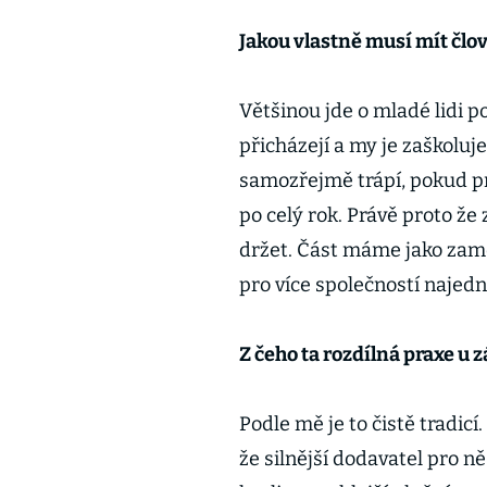
Jakou vlastně musí mít člov
Většinou jde o mladé lidi p
přicházejí a my je zaškoluj
samozřejmě trápí, pokud p
po celý rok. Právě proto že
držet. Část máme jako zamě
pro více společností najedn
Z čeho ta rozdílná praxe u
Podle mě je to čistě tradicí
že silnější dodavatel pro n