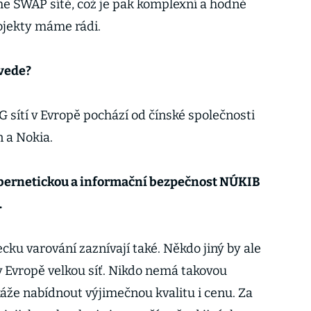
e SWAP sítě, což je pak komplexní a hodně
ojekty máme rádi.
vede?
 sítí v Evropě pochází od čínské společnosti
 a Nokia.
ybernetickou a informační bezpečnost NÚKIB
.
ku varování zaznívají také. Někdo jiný by ale
v Evropě velkou síť. Nikdo nemá takovou
káže nabídnout výjimečnou kvalitu i cenu. Za