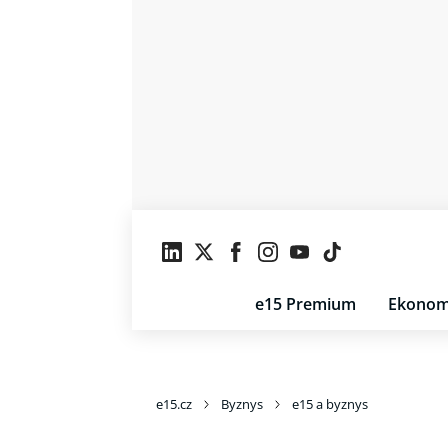
e15 Premium
Ekonom
e15.cz
Byznys
e15 a byznys