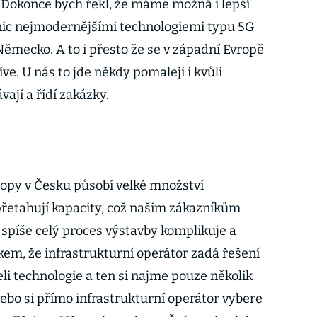
 Dokonce bych řekl, že máme možná i lepší
nic nejmodernějšími technologiemi typu 5G
mecko. A to i přesto že se v západní Evropě
íve. U nás to jde někdy pomaleji i kvůli
ají a řídí zakázky.
opy v Česku působí velké množství
 přetahují kapacity, což našim zákazníkům
spíše celý proces výstavby komplikuje a
kem, že infrastrukturní operátor zadá řešení
 technologie a ten si najme pouze několik
 nebo si přímo infrastrukturní operátor vybere