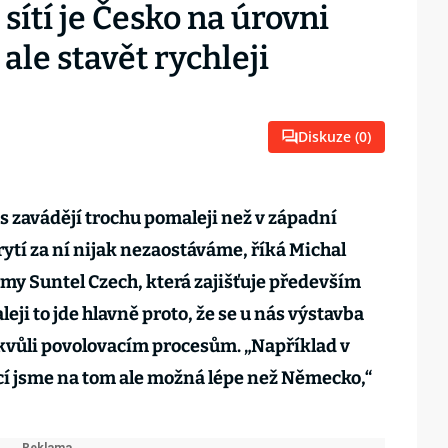
sítí je Česko na úrovni
ale stavět rychleji
Diskuze (
0
)
ás zavádějí trochu pomaleji než v západní
ytí za ní nijak nezaostáváme, říká Michal
rmy Suntel Czech, která zajišťuje především
eji to jde hlavně proto, že se u nás výstavba
kvůli povolovacím procesům. „Například v
cí jsme na tom ale možná lépe než Německo,“