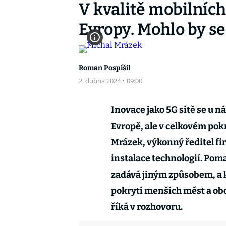
V kvalitě mobilních 
Evropy. Mohlo by se 
Roman Pospíšil
2. dubna 2024
·
09:00
Inovace jako 5G sítě se u n
Evropě, ale v celkovém pokr
Mrázek, výkonný ředitel fi
instalace technologií. Pomal
zadává jiným způsobem, a 
pokrytí menších měst a ob
říká v rozhovoru.