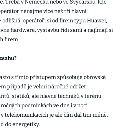
le. Třeba v Německu nebo ve Švýcarsku, kde
operátor nenajme více než tři hlavní
e odlišná, operátoři si od firem typu Huawei,
avně hardware, výstavbu řídí sami a najímají si
h firem.
ozsahu?
asto s tímto přístupem způsobuje obrovské
ém případě je velmi náročné udržet
ntů, statiků, ale hlavně techniků v terénu.
áročných podmínkách ve dne i v noci.
 v telekomunikacích je ale čím dál tím méně,
ad do energetiky.