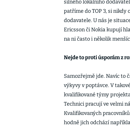
silného lokálního dodavate
patříme do TOP 3, si nikdy 
dodavatele. U nás je situac
Ericsson či Nokia kupují hl
na ni často i několik menšíc
Nejde to proti úsporám z r
Samozřejmě jde. Navíc to č
výkyvy v poptávce. V takov
kvalifikované týmy projekta
Technici pracují ve velmi n
Kvalifikovaných pracovníků
hodně jich odchází napříkl