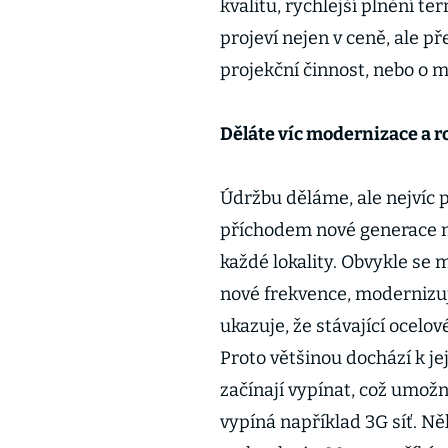
kvalitu, rychlejší plnění t
projeví nejen v ceně, ale pře
projekční činnost, nebo o mo
Děláte víc modernizace a r
Údržbu děláme, ale nejvíc 
příchodem nové generace m
každé lokality. Obvykle se 
nové frekvence, modernizuj
ukazuje, že stávající ocelo
Proto většinou dochází k jej
začínají vypínat, což umožn
vypíná například 3G síť. N