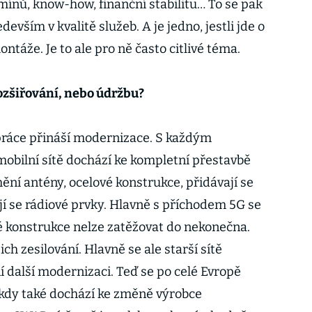
ermínů, know-how, finanční stabilitu… To se pak
devším v kvalitě služeb. A je jedno, jestli jde o
ntáže. Je to ale pro ně často citlivé téma.
ozšiřování, nebo údržbu?
práce přináší modernizace. S každým
obilní sítě dochází ke kompletní přestavbě
mění antény, ocelové konstrukce, přidávají se
í se rádiové prvky. Hlavně s příchodem 5G se
vé konstrukce nelze zatěžovat do nekonečna.
ich zesilování. Hlavně se ale starší sítě
í další modernizaci. Teď se po celé Evropě
ěkdy také dochází ke změně výrobce