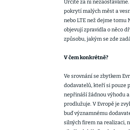
Určitě za ní nezaostáváme.
pokrytí malých měst a ves
nebo LTE než dejme tomu Ně
objevují zpravidla o něco dř
způsobu, jakým se zde zadáv
V čem konkrétně?
Ve srovnání se zbytkem Evr
dodavatelů, kteří si pouze
nepřináší žádnou výhodu a 
prodlužuje. V Evropě je zvy
buď významnému dodavateli
silných firem na realizaci,