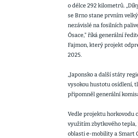
o délce 292 kilometrů. „Dík
se Brno stane prvním vel
nezávislé na fosilních paliv
Ósace," říká generální ředi
Fajmon, který projekt odpre
2025.
„Japonsko a další státy re
vysokou hustotu osídlení, t
připomněl generální komis
Vedle projektu horkovodu c
využitím zbytkového tepla,
oblasti e-mobility a Smart