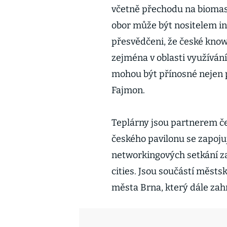
včetně přechodu na biomasu
obor může být nositelem in
přesvědčeni, že české know
zejména v oblasti využíván
mohou být přínosné nejen pr
Fajmon.
Teplárny jsou partnerem če
českého pavilonu se zapoju
networkingových setkání z
cities. Jsou součástí měst
města Brna, který dále za