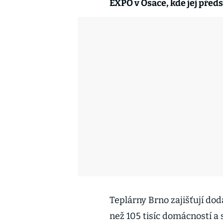
EXPO v Ósace, kde jej před
Teplárny Brno zajišťují dodá
než 105 tisíc domácností a 