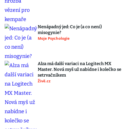
Nenápadný jed: Co je (a co není)
misogynie?
Moje Psychologie
Alza má další variaci na Logitech MX
Master. Nová myš už nabídne i kolečko se
setrvačníkem
Živě.cz