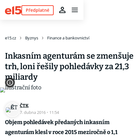
Předplatné
e15.cz
Byznys
Finance a bankovnictví
Inkasním agenturám se zmenšuje
trh, loni řešily pohledávky za 21,3
miliardy
ČTK
7. dubna 2016
·
11:54
Objem pohledávek předaných inkasním
agenturám klesl v roce 2015 meziročně o 1,1