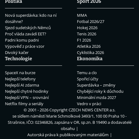
Politika
Sport 2026
Nová superdávka: kdo na ní
MMA
dosáhne?
Fotbal 2026/27
Sjezd sudetských Němců
Hokej 2026
Proč vláda zavádí EET?
Tenis 2026
Padni komu padni
F1 2026
Výpověď z práce vzor
Atletika 2026
Divoký kačer
Cyklistika 2026
Technologie
Ekonomika
SpaceX na burze
Temu a clo
Nejlepší telefony
Spořicí účty
Nejlepší AI zdarma
Superdávka – změny
Nejlepší chytré hodinky
Chybějící roky k důchodu
Nejlepší VPN – srovnání
Minimální mzda 2027
Netflix filmy a seriály
Vedro v práci
© 2001 - 2026 Copyright
CZECH NEWS CENTER a.s.
se sídlem náměstí Marie Schmolkové 3493/1, 100 00 Praha 10 -
Strašnice, IČO: 02346826, zapsána v OR, sp.zn. B 19490 a dodavatelé
obsahu
Autorská práva k publikovaným materiálům