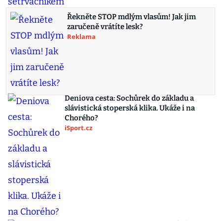
Řekněte STOP mdlým vlasům! Jak jim
zaručeně vrátíte lesk?
Reklama
Deniova cesta: Sochůrek do základu a
slávistická stoperská klika. Ukáže i na
Chorého?
iSport.cz