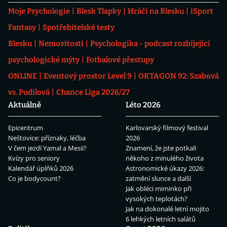
Moje Psychologie
Blesk Tlapky
Hráči na Blesku
iSport
Fantasy
Spotřebitelské testy
Blesku
Nemovitosti
Psychologika - podcast rozbíjející
psychologické mýty
Fotbalové přestupy
ONLINE
Eventový prostor Level 9
OKTAGON 92: Szabová
vs. Pudilová
Chance Liga 2026/27
Aktuálně
Léto 2026
Epicentrum
Karlovarský filmový festival
Neštovice: příznaky, léčba
2026
V čem jezdí Yamal a Mesii?
Znamení, že jste potkali
Kvízy pro seniory
někoho z minulého života
Kalendář úplňků 2026
Astronomické úkazy 2026:
Co je bodycount?
zatmění slunce a další
Jak obléci miminko při
vysokých teplotách?
Jak na dokonalé letní mojito
6 lehkých letních salátů