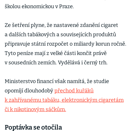
školou ekonomickou v Praze.
Ze šetření plyne, že nastavené zdanění cigaret
a dalších tabákových a souvisejících produktů
připravuje státní rozpočet o miliardy korun ročně.
Tyto peníze mají z velké části končit právě
v sousedních zemích. Vydělává i černý trh.
Ministerstvo financí však namítá, že studie
opomíjí dlouhodobý
přechod kuřáků
k zahřívanému tabáku, elektronickým cigaretám
či k nikotinovým sáčkům.
Poptávka se otočila