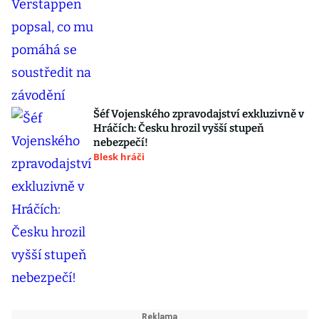
Šéf Vojenského zpravodajství exkluzivně v
Hráčích: Česku hrozil vyšší stupeň
nebezpečí!
Blesk hráči