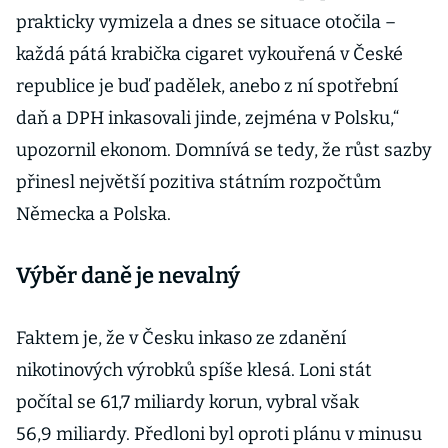
prakticky vymizela a dnes se situace otočila –
každá pátá krabička cigaret vykouřená v České
republice je buď padělek, anebo z ní spotřební
daň a DPH inkasovali jinde, zejména v Polsku,“
upozornil ekonom. Domnívá se tedy, že růst sazby
přinesl největší pozitiva státním rozpočtům
Německa a Polska.
Výběr daně je nevalný
Faktem je, že v Česku inkaso ze zdanění
nikotinových výrobků spíše klesá. Loni stát
počítal se 61,7 miliardy korun, vybral však
56,9 miliardy. Předloni byl oproti plánu v minusu