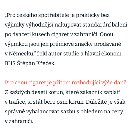
„Pro českého spotřebitele je prakticky bez
výjimky výhodnější nakupovat standardní balení
po dvaceti kusech cigaret v zahraničí. Onou
výjimkou jsou jen prémiové značky prodávané
v Německu,“ řekl autor studie a hlavní ekonom
BHS Štěpán Křeček.
Pro cenu cigaret je přitom rozhodující výše daně.
Z každých deseti korun, které zákazník zaplatí
v trafice, si stát bere osm korun. Důležité je však
správně vybalancovat sazbu s ohledem na ceny
v zahraničí.