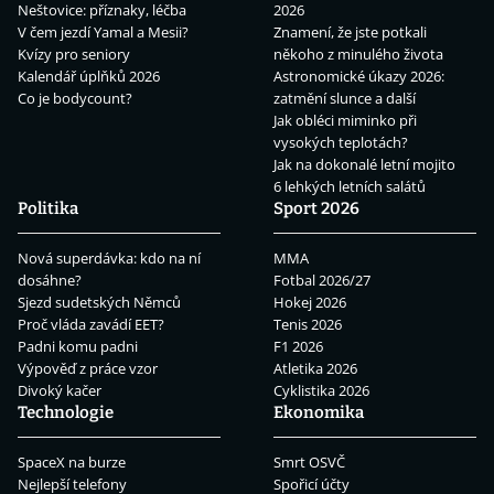
Neštovice: příznaky, léčba
2026
V čem jezdí Yamal a Mesii?
Znamení, že jste potkali
Kvízy pro seniory
někoho z minulého života
Kalendář úplňků 2026
Astronomické úkazy 2026:
Co je bodycount?
zatmění slunce a další
Jak obléci miminko při
vysokých teplotách?
Jak na dokonalé letní mojito
6 lehkých letních salátů
Politika
Sport 2026
Nová superdávka: kdo na ní
MMA
dosáhne?
Fotbal 2026/27
Sjezd sudetských Němců
Hokej 2026
Proč vláda zavádí EET?
Tenis 2026
Padni komu padni
F1 2026
Výpověď z práce vzor
Atletika 2026
Divoký kačer
Cyklistika 2026
Technologie
Ekonomika
SpaceX na burze
Smrt OSVČ
Nejlepší telefony
Spořicí účty