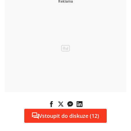
prý holdují
alkoholu méně
Vstoupit do diskuze (12)