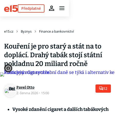
Předplatné
e15.cz
Byznys
Finance a bankovnictví
Kouření je pro starý a stát na to
doplácí. Drahý tabák stojí státní
pokladnu 20 miliard ročně
Pavel Otto
12
2. června 2026
·
15:00
Vysoké zdanění cigaret a dalších tabákových