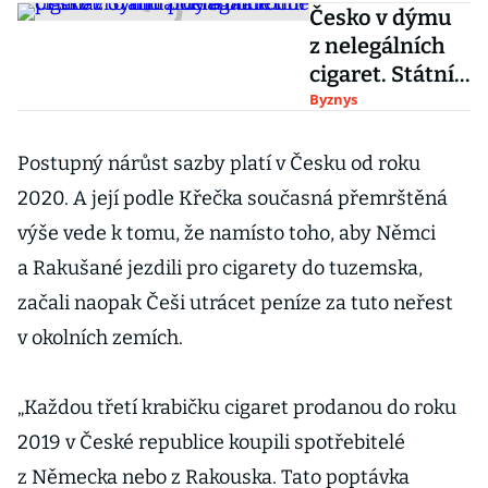
Česko v dýmu
z nelegálních
cigaret. Státní
pokladna
Byznys
ročně přichází
o miliardy
Postupný nárůst sazby platí v Česku od roku
a bude hůř
2020. A její podle Křečka současná přemrštěná
výše vede k tomu, že namísto toho, aby Němci
a Rakušané jezdili pro cigarety do tuzemska,
začali naopak Češi utrácet peníze za tuto neřest
v okolních zemích.
„Každou třetí krabičku cigaret prodanou do roku
2019 v České republice koupili spotřebitelé
z Německa nebo z Rakouska. Tato poptávka