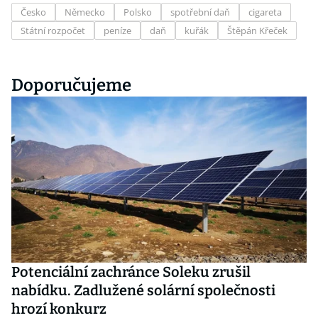
Česko
Německo
Polsko
spotřební daň
cigareta
Státní rozpočet
peníze
daň
kuřák
Štěpán Křeček
Doporučujeme
Potenciální zachránce Soleku zrušil
nabídku. Zadlužené solární společnosti
hrozí konkurz