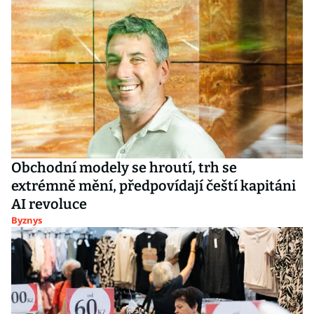
Obchodní modely se hroutí, trh se
extrémně mění, předpovídají čeští kapitáni
AI revoluce
Byznys