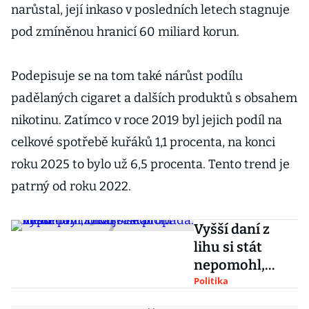
narůstal, její inkaso v posledních letech stagnuje
pod zmíněnou hranicí 60 miliard korun.
Podepisuje se na tom také nárůst podílu
padělaných cigaret a dalších produktů s obsahem
nikotinu. Zatímco v roce 2019 byl jejich podíl na
celkové spotřebě kuřáků 1,1 procenta, na konci
roku 2025 to bylo už 6,5 procenta. Tento trend je
patrný od roku 2022.
Vyšší daní z
lihu si stát
nepomohl,
inkaso se
Politika
propadá. Mladí