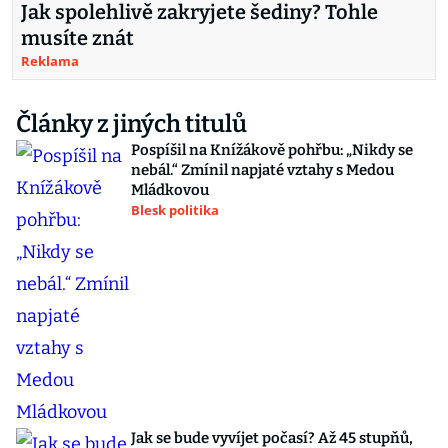
Jak spolehlivě zakryjete šediny? Tohle
musíte znát
Reklama
Články z jiných titulů
Pospíšil na Knížákově pohřbu: „Nikdy se
nebál.“ Zmínil napjaté vztahy s Medou
Mládkovou
Blesk politika
Jak se bude vyvíjet počasí? Až 45 stupňů,