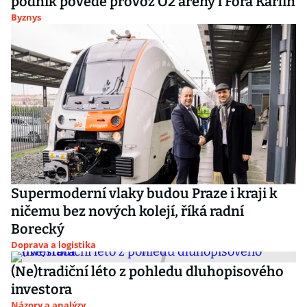
podnik povede provoz O2 areny i Fora Karlín
Byznys
Supermoderní vlaky budou Praze i kraji k
ničemu bez nových kolejí, říká radní
Borecký
Doprava a logistika
(Ne)tradiční léto z pohledu dluhopisového
investora
Názory a analýzy