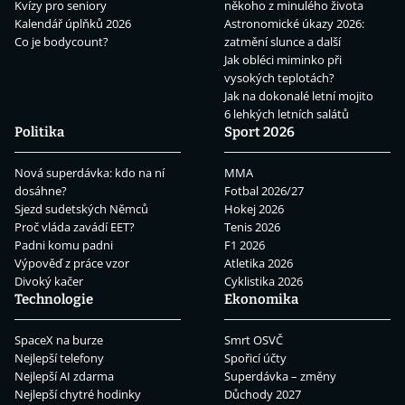
Kvízy pro seniory
někoho z minulého života
Kalendář úplňků 2026
Astronomické úkazy 2026:
Co je bodycount?
zatmění slunce a další
Jak obléci miminko při
vysokých teplotách?
Jak na dokonalé letní mojito
6 lehkých letních salátů
Politika
Sport 2026
Nová superdávka: kdo na ní
MMA
dosáhne?
Fotbal 2026/27
Sjezd sudetských Němců
Hokej 2026
Proč vláda zavádí EET?
Tenis 2026
Padni komu padni
F1 2026
Výpověď z práce vzor
Atletika 2026
Divoký kačer
Cyklistika 2026
Technologie
Ekonomika
SpaceX na burze
Smrt OSVČ
Nejlepší telefony
Spořicí účty
Nejlepší AI zdarma
Superdávka – změny
Nejlepší chytré hodinky
Důchody 2027