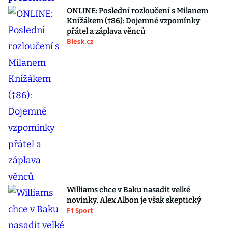
ONLINE: Poslední rozloučení s Milanem
Knížákem (†86): Dojemné vzpomínky
přátel a záplava věnců
Blesk.cz
Williams chce v Baku nasadit velké
novinky. Alex Albon je však skeptický
F1 Sport