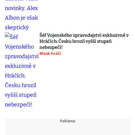
Šéf Vojenského zpravodajství exkluzivně v
Hráčích: Česku hrozil vyšší stupeň
nebezpečí!
Blesk hráči