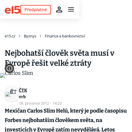
Předplatné
e15.cz
Byznys
Finance a bankovnictví
Nejbohatší člověk světa musí v
Evropě řešit velké ztráty
ČTK
vrb
18. prosince 2012
·
14:23
Mexičan Carlos Slim Helú, který je podle časopisu
Forbes nejbohatším člověkem světa, na
investicích v Evropě zatím nevydělává. Letos