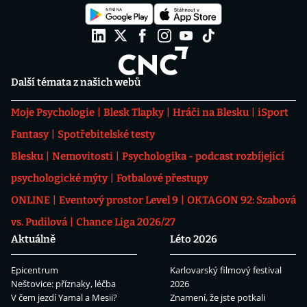
Další témata z našich webů
Moje Psychologie
Blesk Tlapky
Hráči na Blesku
iSport
Fantasy
Spotřebitelské testy
Blesku
Nemovitosti
Psychologika - podcast rozbíjející
psychologické mýty
Fotbalové přestupy
ONLINE
Eventový prostor Level 9
OKTAGON 92: Szabová
vs. Pudilová
Chance Liga 2026/27
Aktuálně
Léto 2026
Epicentrum
Karlovarský filmový festival
Neštovice: příznaky, léčba
2026
V čem jezdí Yamal a Mesii?
Znamení, že jste potkali