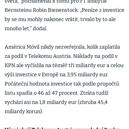
světa,“ poznamenal k tomu pro FT analytik
Bernsteinu Robin Bienenstock. „Peníze z investice
by se mu mohly nakonec vrátit, trvalo by to ale
mnoho let,“ dodal.
América Móvil nikdy nezveřejnila, kolik zaplatila
za podíl v Telekomu Austria. Náklady na podíl v
KPN ale vyčíslila na téměř tři miliardy eur a celou
výši investice v Evropě na 3,95 miliardy eur.
Počáteční hodnota investice tak podle propočtů
listu spadla o 46 až 47 procent. Ztráta tudíž
vychází asi na 1,8 miliardy eur (zhruba 45,4
miliardy korun).