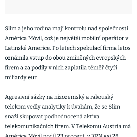
Slim a jeho rodina mají kontrolu nad společností
América Móvil, což je největší mobilní operátor v
Latinské Americe. Po letech spekulací firma letos
oznámila vstup do obou zmíněných evropských
firem a za podíly v nich zaplatila téměř čtyři
miliardy eur.
Agresivní sázky na nizozemský a rakouský
telekom vedly analytiky k úvahám, že se Slim
snaží skupovat podhodnocená aktiva
telekomunikačních firem. V Telekomu Austria má
América Móvil podíl 23 procent, v KPN asi 28