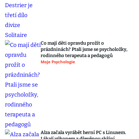
Co mají děti opravdu prožít o
prázdninách? Ptali jsme se psycholožky,
rodinného terapeuta a pedagogů
Moje Psychologie
Alza začala vyrábět herní PC s Linuxem.
Lákají výkonem a dřevěnou skříní