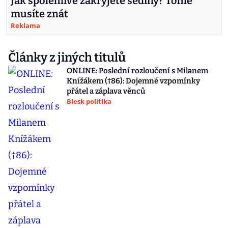
Jak spolehlivě zakryjete šediny? Tohle
musíte znát
Reklama
Články z jiných titulů
ONLINE: Poslední rozloučení s Milanem
Knížákem (†86): Dojemné vzpomínky
přátel a záplava věnců
Blesk politika