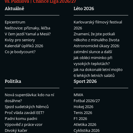
vs. Pudilová
Chance Liga 2026/27
Aktuálně
Léto 2026
Epicentrum
Karlovarský filmový festival
Neštovice: příznaky, léčba
2026
V čem jezdí Yamal a Mesii?
Znamení, že jste potkali
Kvízy pro seniory
někoho z minulého života
Kalendář úplňků 2026
Astronomické úkazy 2026:
Co je bodycount?
zatmění slunce a další
Jak obléci miminko při
vysokých teplotách?
Jak na dokonalé letní mojito
6 lehkých letních salátů
Politika
Sport 2026
Nová superdávka: kdo na ní
MMA
dosáhne?
Fotbal 2026/27
Sjezd sudetských Němců
Hokej 2026
Proč vláda zavádí EET?
Tenis 2026
Padni komu padni
F1 2026
Výpověď z práce vzor
Atletika 2026
Divoký kačer
Cyklistika 2026