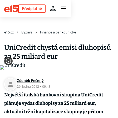
Předplatné
e15.cz
Byznys
Finance a bankovnictví
UniCredit chystá emisi dluhopisů
za 25 miliard eur
Zdeněk Pečený
26. ledna 2012
·
09:43
Největší italská bankovní skupina UniCredit
plánuje vydat dluhopisy za 25 miliard eur,
aktuální tržní kapitalizace skupiny je přitom