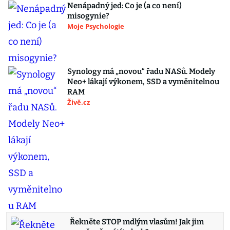
Nenápadný jed: Co je (a co není)
misogynie?
Moje Psychologie
Synology má „novou“ řadu NASů. Modely
Neo+ lákají výkonem, SSD a vyměnitelnou
RAM
Živě.cz
Řekněte STOP mdlým vlasům! Jak jim