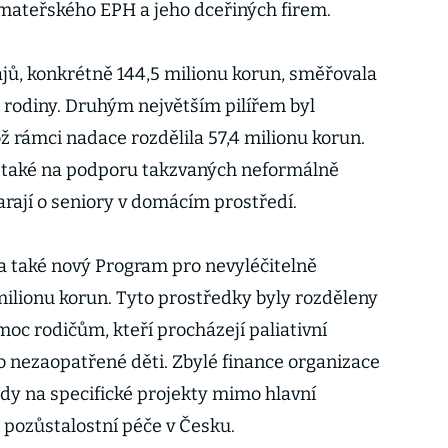
mateřského EPH a jeho dceřiných firem.
ajů, konkrétně 144,5 milionu korun, směřovala
rodiny. Druhým největším pilířem byl
ž rámci nadace rozdělila 57,4 milionu korun.
l také na podporu takzvaných neformálně
tarají o seniory v domácím prostředí.
a také nový Program pro nevyléčitelně
ilionu korun. Tyto prostředky byly rozděleny
omoc rodičům, kteří procházejí paliativní
 o nezaopatřené děti. Zbylé finance organizace
ady na specifické projekty mimo hlavní
j pozůstalostní péče v Česku.