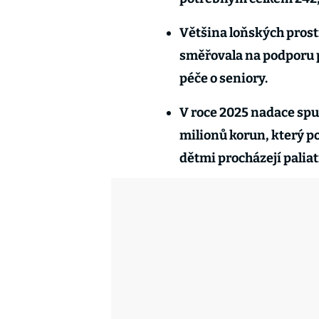
Většina loňských prost
směřovala na podporu p
péče o seniory.
V roce 2025 nadace spu
milionů korun, který p
dětmi procházejí paliat