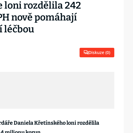
loni rozdělila 242
EPH nově pomáhají
í léčbou
Diskuze (
0
)
dáře Daniela Křetínského loni rozdělila
4 milionu korun.