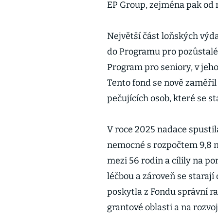
EP Group, zejména pak od 
Největší část loňských výd
do Programu pro pozůstalé 
Program pro seniory, v jeho
Tento fond se nově zaměři
pečujících osob, které se s
V roce 2025 nadace spustil
nemocné s rozpočtem 9,8 m
mezi 56 rodin a cílily na p
léčbou a zároveň se starají
poskytla z Fondu správní r
grantové oblasti a na rozvo