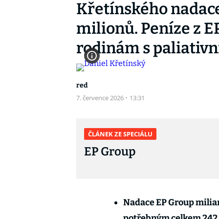
Křetínského nadace 
milionů. Peníze z 
rodinám s paliativn
red
7. července 2026
·
13:31
ČLÁNEK ZE SPECIÁLU
EP Group
Nadace EP Group miliar
potřebným celkem 242,