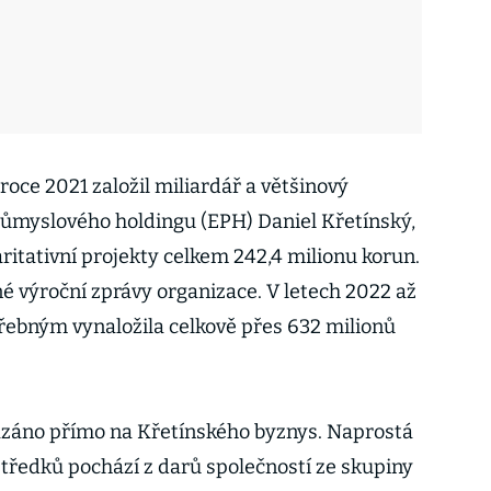
 roce 2021 založil miliardář a většinový
růmyslového holdingu (EPH) Daniel Křetínský,
aritativní projekty celkem 242,4 milionu korun.
é výroční zprávy organizace. V letech 2022 až
ebným vynaložila celkově přes 632 milionů
ázáno přímo na Křetínského byznys. Naprostá
tředků pochází z darů společností ze skupiny