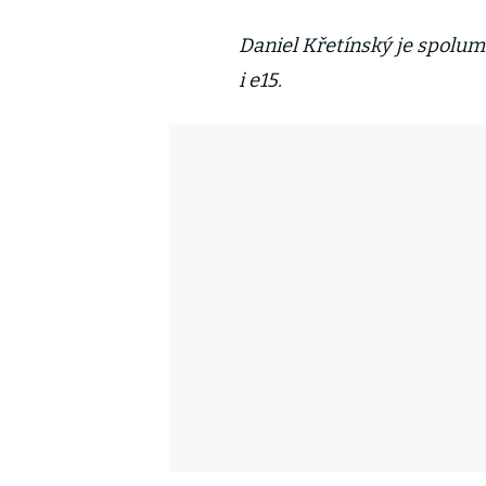
Daniel Křetínský je spolu
i e15.