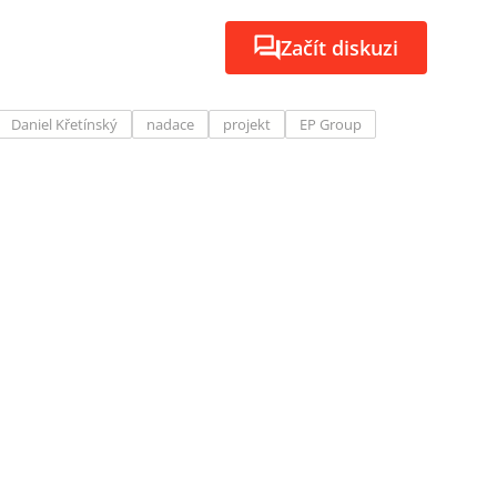
Začít diskuzi
Daniel Křetínský
nadace
projekt
EP Group