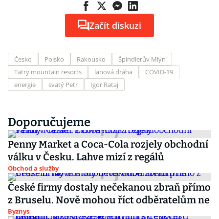
Začít diskuzi
Česko
Polsko
Rakousko
Špindlerův Mlýn
Tatry mountain resorts
lanová dráha
COVID-19
energie
svatý Petr
Igor Rataj
Doporučujeme
Penny Market a Coca-Cola rozjely obchodní
válku v Česku. Lahve mizí z regálů
Obchod a služby
České firmy dostaly nečekanou zbraň přímo
z Bruselu. Nově mohou říct odběratelům ne
Byznys