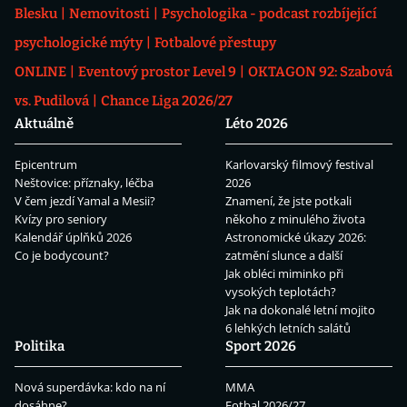
Blesku
Nemovitosti
Psychologika - podcast rozbíjející
psychologické mýty
Fotbalové přestupy
ONLINE
Eventový prostor Level 9
OKTAGON 92: Szabová
vs. Pudilová
Chance Liga 2026/27
Aktuálně
Léto 2026
Epicentrum
Karlovarský filmový festival
Neštovice: příznaky, léčba
2026
V čem jezdí Yamal a Mesii?
Znamení, že jste potkali
Kvízy pro seniory
někoho z minulého života
Kalendář úplňků 2026
Astronomické úkazy 2026:
Co je bodycount?
zatmění slunce a další
Jak obléci miminko při
vysokých teplotách?
Jak na dokonalé letní mojito
6 lehkých letních salátů
Politika
Sport 2026
Nová superdávka: kdo na ní
MMA
dosáhne?
Fotbal 2026/27