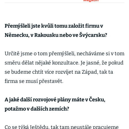
parkování
karavanů
přibývá i na
horách, lze na
Přemýšleli jste kvůli tomu založit firmu v
ně čerpat
Německu, v Rakousku nebo ve Švýcarsku?
dotace
Určitě jsme o tom přemýšleli, necháváme si v tom
směru dělat nějaké konzultace. Je jasné, že pokud
se budeme chtít více rozvíjet na Západ, tak ta
firma se musí přestavět.
A jaké další rozvojové plány máte v Česku,
potažmo v dalších zemích?
Co se týká Ještědu, tak tam neustále pracujeme