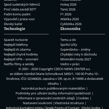
Sjezd sudetských Němců
Hokej 2026
Proč vláda zavádí EET?
Tenis 2026
Padni komu padni
F1 2026
Výpověď z práce vzor
Atletika 2026
Divoký kačer
Cyklistika 2026
Technologie
Ekonomika
SpaceX na burze
Temu a clo
Nejlepší telefony
Spořicí účty
Nejlepší AI zdarma
Superdávka – změny
Nejlepší chytré hodinky
Chybějící roky k důchodu
Nejlepší VPN – srovnání
Minimální mzda 2027
Netflix filmy a seriály
Vedro v práci
© 2001 - 2026 Copyright
CZECH NEWS CENTER a.s.
se sídlem náměstí Marie Schmolkové 3493/1, 100 00 Praha 10 -
Strašnice, IČO: 02346826, zapsána v OR, sp.zn. B 19490 a dodavatelé
obsahu
Autorská práva k publikovaným materiálům
Podmínky pro užívání služby informační společnosti
Informace o zpracování osobních údajů
Cookies
Nastavení soukromí
Vlastnická struktura
Jednotná kontaktní místa / Single Points of Contact
Etický kodex