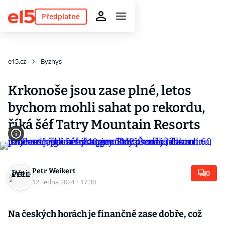
Předplatné
e15.cz
Byznys
Krkonoše jsou zase plné, letos
bychom mohli sahat po rekordu,
říká šéf Tatry Mountain Resorts
Petr Weikert
0
12. ledna 2024
·
17:30
Na českých horách je finančně zase dobře, což