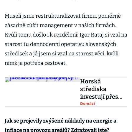
Museli jsme restrukturalizovat firmu, poměrně
zásadně zúžit management v našich firmách.
Kvůli tomu došlo i k rozdělení: Igor Rataj si vzal na
starost tu dennodenní operativu slovenských
středisek a já jsem si vzal na starost věci, kvůli
nimž je potřeba cestovat.
Horská
střediska
investují přes
miliardu. Ceny
Domácí
skipasů přesto
zůstanou stejné
Jak se projevily zvýšené náklady na energie a
inflace na provozu areálů? Zdražovali jste?