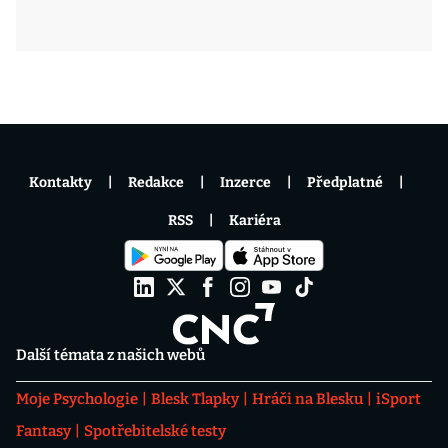
Kontakty
Redakce
Inzerce
Předplatné
RSS
Kariéra
Další témata z našich webů
Moje Psychologie
Blesk Tlapky
Hráči na Blesku
iSport
Fantasy
Spotřebitelské testy