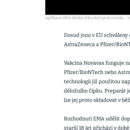
Aplikace třetí dávky očkování proti covidu - 
Dosud jsou v EU schváleny 
AstraZeneca a Pfizer/BioN
Vakcína Novavax funguje na
Pfizer/BioNTech nebo Astr
technologii již použitou nap
děložního čípku. Preparát j
lze jej proto skladovat v bě
Rozhodnutí EMA udělit dopo
starší 18 let přichází v do