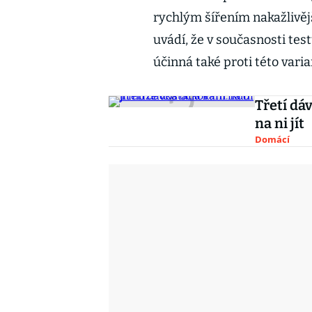
rychlým šířením nakažlivěj
uvádí, že v současnosti test
účinná také proti této varia
Třetí dá
na ni jít
Domácí