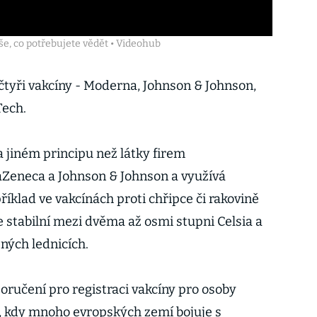
vše, co potřebujete vědět • Videohub
čtyři vakcíny - Moderna, Johnson & Johnson,
Tech.
 jiném principu než látky firem
aZeneca a Johnson & Johnson a využívá
říklad ve vakcínách proti chřipce či rakovině
e stabilní mezi dvěma až osmi stupni Celsia a
žných lednicích.
ručení pro registraci vakcíny pro osoby
bě, kdy mnoho evropských zemí bojuje s