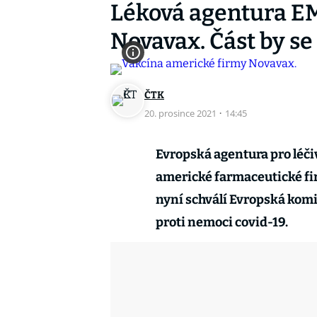
Léková agentura EM
Novavax. Část by s
ČTK
20. prosince 2021
·
14:45
Evropská agentura pro léči
americké farmaceutické fir
nyní schválí Evropská komi
proti nemoci covid-19.