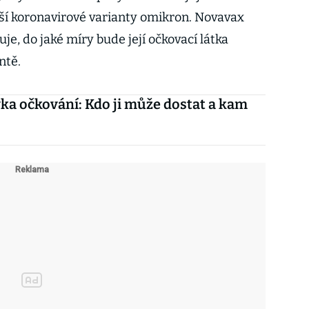
ší koronavirové varianty omikron. Novavax
uje, do jaké míry bude její očkovací látka
ntě.
vka očkování: Kdo ji může dostat a kam