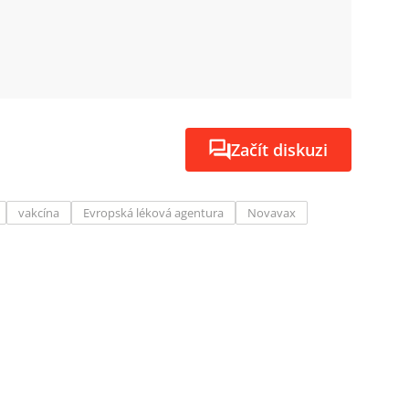
Začít diskuzi
vakcína
Evropská léková agentura
Novavax