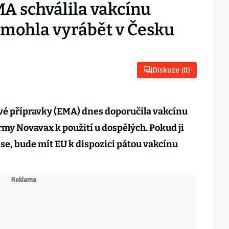
A schválila vakcínu
e mohla vyrábět v Česku
Diskuze (
0
)
vé přípravky (EMA) dnes doporučila vakcínu
my Novavax k použití u dospělých. Pokud ji
se, bude mít EU k dispozici pátou vakcínu