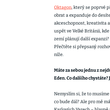
Oktagon
, který se poprvé p
obrat a expanduje do desít
akceschopnost, kreativita a
uspět ve Velké Británii, kd
zemí plánují další expanzi?
Přečtěte si přepsaný rozh
níže.
Máte za sebou jednu z nejd
Eden. Co dalšího chystáte? 
Nemyslím si, že to musíme n
co bude dál? Ale pro mě má 
Karlových Varech – hlavně 