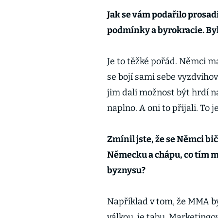
Jak se vám podařilo prosadi
podmínky a byrokracie. Byl
Je to těžké pořád. Němci ma
se bojí sami sebe vyzdvihov
jim dali možnost být hrdí n
naplno. A oni to přijali. To j
Zmínil jste, že se Němci bič
Německu a chápu, co tím my
byznysu?
Například v tom, že MMA byl
válkou, je tabu. Marketing