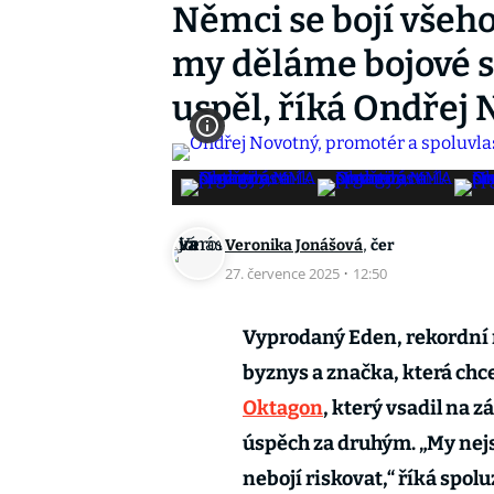
Němci se bojí všeho
my děláme bojové s
uspěl, říká Ondřej
,
Veronika Jonášová
čer
27. července 2025
·
12:50
Vyprodaný Eden, rekordní 
byznys a značka, která chce
Oktagon
, který vsadil na 
úspěch za druhým. „My nejs
nebojí riskovat,“ říká spol