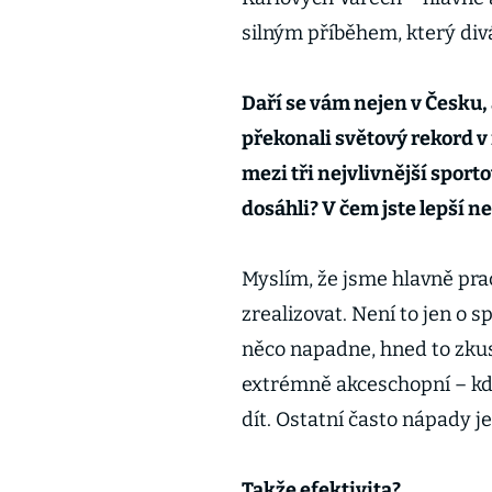
silným příběhem, který di
Daří se vám nejen v Česku,
překonali světový rekord 
mezi tři nejvlivnější sport
dosáhli? V čem jste lepší ne
Myslím, že jsme hlavně pr
zrealizovat. Není to jen o
něco napadne, hned to zkus
extrémně akceschopní – kdy
dít. Ostatní často nápady j
Takže efektivita?