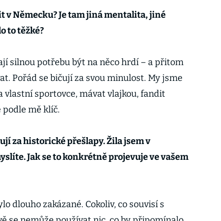
t v Německu? Je tam jiná mentalita, jiné
o to těžké?
jí silnou potřebu být na něco hrdí – a přitom
at. Pořád se bičují za svou minulost. My jsme
a vlastní sportovce, mávat vlajkou, fandit
e podle mě klíč.
ují za historické přešlapy. Žila jsem v
slíte. Jak se to konkrétně projevuje ve vašem
o dlouho zakázané. Cokoliv, co souvisí s
ově se nemůže používat nic, co by připomínalo