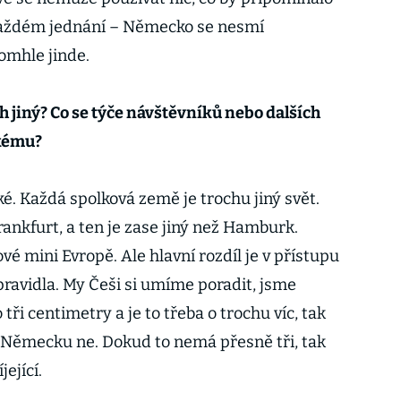
 každém jednání – Německo se nesmí
tomhle jinde.
h jiný? Co se týče návštěvníků nebo dalších
skému?
é. Každá spolková země je trochu jiný svět.
rankfurt, a ten je zase jiný než Hamburk.
ové mini Evropě. Ale hlavní rozdíl je v přístupu
 pravidla. My Češi si umíme poradit, jsme
tři centimetry a je to třeba o trochu víc, tak
 V Německu ne. Dokud to nemá přesně tři, tak
jející.