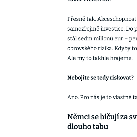
Přesně tak. Akceschopnost a
samozřejmě investice. Do 
stál sedm milionů eur – pen
obrovského rizika. Kdyby t
Ale my to takhle hrajeme.
Nebojíte se tedy riskovat?
Ano. Pro nás je to vlastně t
Němci se bičují za 
dlouho tabu