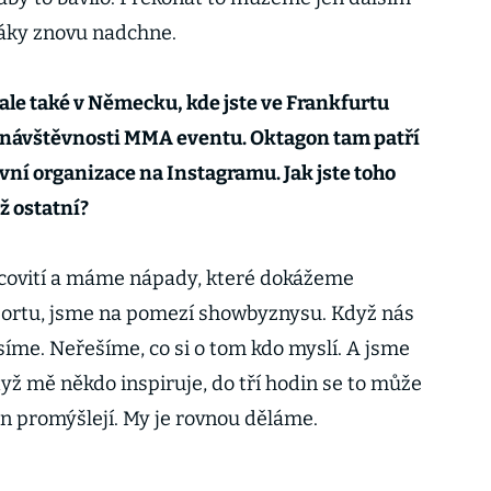
váky znovu nadchne.
 ale také v Německu, kde jste ve Frankfurtu
v návštěvnosti MMA eventu. Oktagon tam patří
ovní organizace na Instagramu. Jak jste toho
ž ostatní?
acovití a máme nápady, které dokážeme
 sportu, jsme na pomezí showbyznysu. Když nás
íme. Neřešíme, co si o tom kdo myslí. A jsme
ž mě někdo inspiruje, do tří hodin se to může
en promýšlejí. My je rovnou děláme.