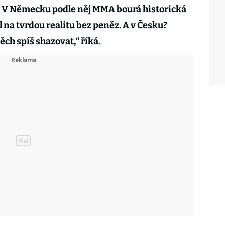
 V Německu podle něj MMA bourá historická
l na tvrdou realitu bez peněz. A v Česku?
h spíš shazovat,“ říká.