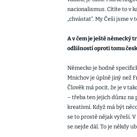
nacionalismus. Cítíte to v
„chvástat“. My Češi jsme v 
A v čem je ještě německý tr
odlišností oproti tomu če
Německo je hodně specifick
Mnichov je úplně jiný než F
Člověk má pocit, že je v tak
– třeba ten jejich důraz na
kreativní. Když má být něco 
se to prostě nějak vyřeší.
se nejde dál. To je někdy ubí