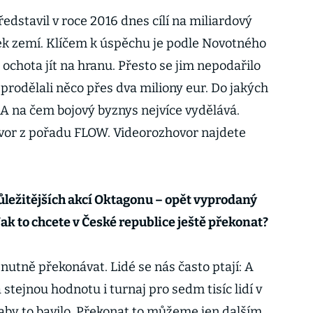
ředstavil v roce 2016 dnes cílí na miliardový
ek zemí. Klíčem k úspěchu je podle Novotného
 ochota jít na hranu. Přesto se jim nepodařilo
e prodělali něco přes dva miliony eur. Do jakých
 A na čem bojový byznys nejvíce vydělává.
ovor z pořadu FLOW. Videorozhovor najdete
ůležitějších akcí Oktagonu – opět vyprodaný
Jak to chcete v České republice ještě překonat?
utně překonávat. Lidé se nás často ptají: A
stejnou hodnotu i turnaj pro sedm tisíc lidí v
aby to bavilo. Překonat to můžeme jen dalším