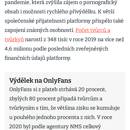
pandemie, která zvýšila zájem o pornografický
obsah i možnosti rychlého přivýdělku. K větší
společenské přijatelnosti platformy přispělo také
zapojení známých osobností.
Počet tvůrců a
tvůrkyň
narostl z 348 tisíc v roce 2019 na více než
4,6 milionu podle posledních zveřejněných
finančních údajů platformy.
Výdělek na OnlyFans
OnlyFans si z plateb strhává 20 procent,
zbylých 80 procent připadá tvůrcům a
tvůrkyním s tím, že většina zisku se kumuluje
u pouhého jednoho procenta z nich. V roce
2020 byl podle agentury NMS celkový