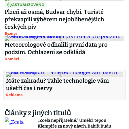
AKTUALIZOVÁNO
Plzeň až osmá, Budvar chybí. Turisté
překvapili výběrem nejoblíbenějších
českých piv
Byznys
Meteorologové odhalili první data pro
podzim. Ochlazení se odkládá
Domácí
Máte zahradu? Tahle technologie vám
ušetří čas i nervy
Reklama
Články z jiných titulů
„Zcela nepřijatelné.“ Umělci tepou
Klempíře za nový návrh. Babiš: Budu