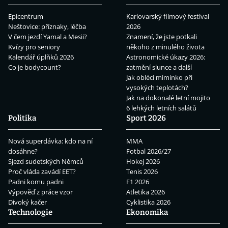
Epicentrum
Karlovarský filmový festival
Neštovice: příznaky, léčba
2026
V čem jezdí Yamal a Mesii?
Znamení, že jste potkali
Kvízy pro seniory
někoho z minulého života
Kalendář úplňků 2026
Astronomické úkazy 2026:
Co je bodycount?
zatmění slunce a další
Jak obléci miminko při
vysokých teplotách?
Jak na dokonalé letní mojito
6 lehkých letních salátů
Politika
Sport 2026
Nová superdávka: kdo na ní
MMA
dosáhne?
Fotbal 2026/27
Sjezd sudetských Němců
Hokej 2026
Proč vláda zavádí EET?
Tenis 2026
Padni komu padni
F1 2026
Výpověď z práce vzor
Atletika 2026
Divoký kačer
Cyklistika 2026
Technologie
Ekonomika