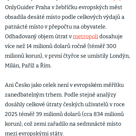
OnlyGuider Praha v žebříčku evropských měst
obsadila desáté místo podle celkových výdajů a
patnácté místo v přepočtu na obyvatele.
Odhadovaný objem útrat v
metropoli
dosahuje
více než 14 milionů dolarů ročně (téměř 300
milionů korun), v první čtyřce se umístily Londýn,
Milán, Paříž a Řím.
Ani Česko jako celek není v evropském měřítku
zanedbatelným trhem. Podle stejné analýzy
dosáhly celkové útraty českých uživatelů v roce
2025 téměř 39 milionů dolarů (cca 834 milionů
korun), což zemi zařadilo na sedmnácté místo
mezi evropskými státy.