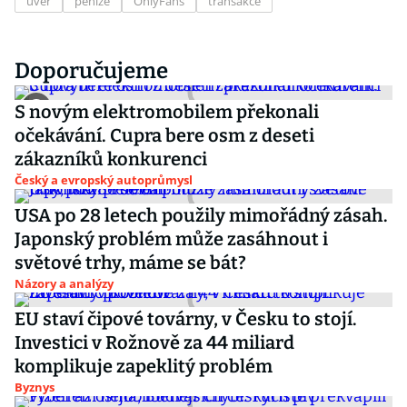
úvěr
peníze
OnlyFans
transakce
Doporučujeme
S novým elektromobilem překonali
očekávání. Cupra bere osm z deseti
zákazníků konkurenci
Český a evropský autoprůmysl
USA po 28 letech použily mimořádný zásah.
Japonský problém může zasáhnout i
světové trhy, máme se bát?
Názory a analýzy
EU staví čipové továrny, v Česku to stojí.
Investici v Rožnově za 44 miliard
komplikuje zapeklitý problém
Byznys