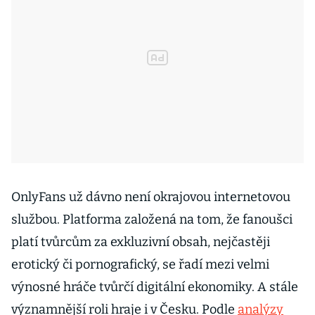
OnlyFans už dávno není okrajovou internetovou
službou. Platforma založená na tom, že fanoušci
platí tvůrcům za exkluzivní obsah, nejčastěji
erotický či pornografický, se řadí mezi velmi
výnosné hráče tvůrčí digitální ekonomiky. A stále
významnější roli hraje i v Česku. Podle
analýzy