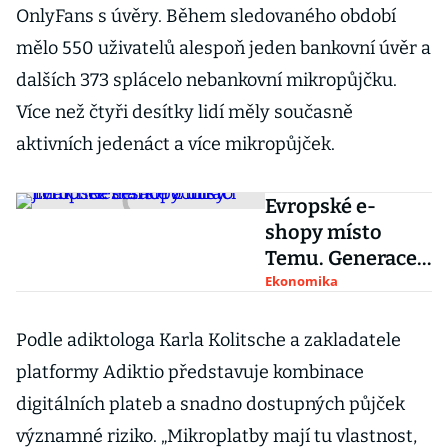
OnlyFans s úvěry. Během sledovaného období
mělo 550 uživatelů alespoň jeden bankovní úvěr a
dalších 373 splácelo nebankovní mikropůjčku.
Více než čtyři desítky lidí měly současně
aktivních jedenáct a více mikropůjček.
Evropské e-
shopy místo
Temu. Generace
Z utrácí jinak než
Ekonomika
starší ročníky
Podle adiktologa Karla Kolitsche a zakladatele
platformy Adiktio představuje kombinace
digitálních plateb a snadno dostupných půjček
významné riziko. „Mikroplatby mají tu vlastnost,