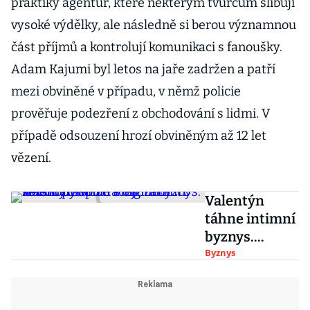
praktiky agentur, které některým tvůrcům slibují
vysoké výdělky, ale následně si berou významnou
část příjmů a kontrolují komunikaci s fanoušky.
Adam Kajumi byl letos na jaře zadržen a patří
mezi obviněné v případu, v němž policie
prověřuje podezření z obchodování s lidmi. V
případě odsouzení hrozí obviněným až 12 let
vězení.
Valentýn
táhne intimní
byznys.
Květinářství
Byznys
ztrácejí,
zatímco
sexshopy