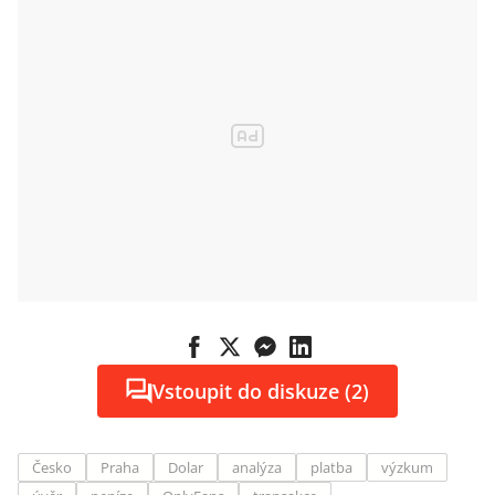
spolu
s digitální
láskou rostou
Vstoupit do diskuze (2)
Česko
Praha
Dolar
analýza
platba
výzkum