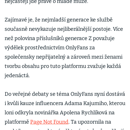
nejčastěji jde právě o mladé muže.
Zajímavé je, že nejmladší generace ke službě
současně nevykazuje nejliberálnější postoje. Více
než polovina příslušníků generace Z považuje
výdělek prostřednictvím OnlyFans za
společensky nepřijatelný a zároveň mezi ženami
tvorbu obsahu pro tuto platformu zvažuje každá
jedenáctá.
Do veřejné debaty se téma OnlyFans nyní dostává
i kvůli kauze influencera Adama Kajumiho, kterou
loni odkryla novinářka Apolena Rychlíková na
platformě
Page Not Found
. Ta upozornila na