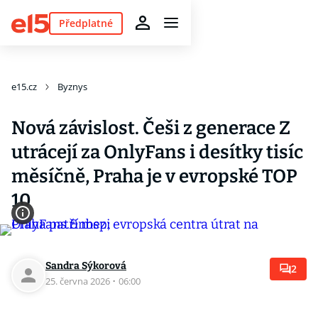
Předplatné
e15.cz
Byznys
Nová závislost. Češi z generace Z
utrácejí za OnlyFans i desítky tisíc
měsíčně, Praha je v evropské TOP
10
Sandra Sýkorová
2
25. června 2026
·
06:00