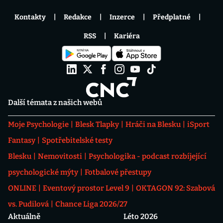
Kontakty
Redakce
Inzerce
Předplatné
RSS
Kariéra
Další témata z našich webů
Moje Psychologie
Blesk Tlapky
Hráči na Blesku
iSport
Fantasy
Spotřebitelské testy
Blesku
Nemovitosti
Psychologika - podcast rozbíjející
psychologické mýty
Fotbalové přestupy
ONLINE
Eventový prostor Level 9
OKTAGON 92: Szabová
vs. Pudilová
Chance Liga 2026/27
Aktuálně
Léto 2026