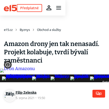
Předplatné
e15.cz
Byznys
Obchod a služby
Amazon drony jen tak nenasadí.
Projekt kolabuje, tvrdí bývalí
zaměstnanci
Fot
Filip Zelenka
0
5. srpna 2021
·
15:50