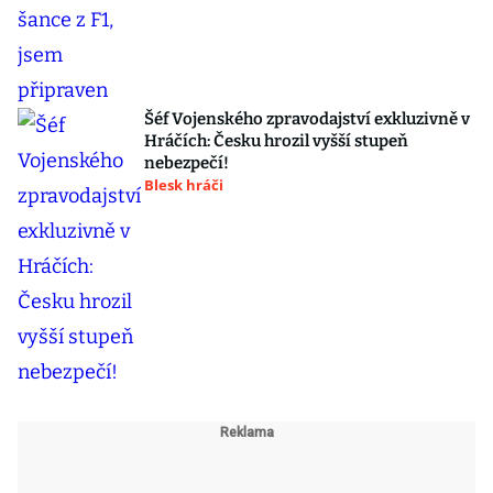
Šéf Vojenského zpravodajství exkluzivně v
Hráčích: Česku hrozil vyšší stupeň
nebezpečí!
Blesk hráči