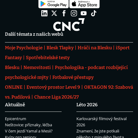
Další témata z našich webů
Moje Psychologie
Blesk Tlapky
Hráči na Blesku
iSport
Fantasy
Spotřebitelské testy
Blesku
Nemovitosti
Psychologika - podcast rozbíjející
psychologické mýty
Fotbalové přestupy
ONLINE
Eventový prostor Level 9
OKTAGON 92: Szabová
vs. Pudilová
Chance Liga 2026/27
Aktuálně
Léto 2026
Epicentrum
Karlovarský filmový festival
Neštovice: příznaky, léčba
2026
V čem jezdí Yamal a Mesii?
Znamení, že jste potkali
Kvízy pro seniory
někoho z minulého života