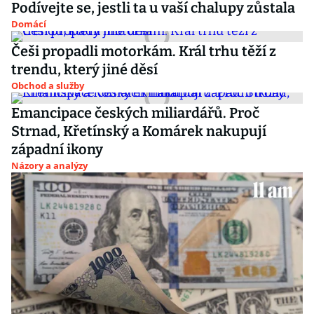
Podívejte se, jestli ta u vaší chalupy zůstala
Domácí
Češi propadli motorkám. Král trhu těží z
trendu, který jiné děsí
Obchod a služby
Emancipace českých miliardářů. Proč
Strnad, Křetínský a Komárek nakupují
západní ikony
Názory a analýzy