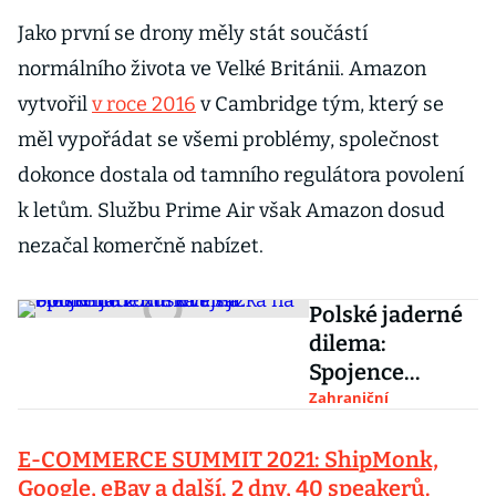
Jako první se drony měly stát součástí
normálního života ve Velké Británii. Amazon
vytvořil
v roce 2016
v Cambridge tým, který se
měl vypořádat se všemi problémy, společnost
dokonce dostala od tamního regulátora povolení
k letům. Službu Prime Air však Amazon dosud
nezačal komerčně nabízet.
Polské jaderné
dilema:
Spojence
rozhněvá sázka
Zahraniční
na elektřinu z
Ruska i její
E-COMMERCE SUMMIT 2021: ShipMonk,
odmítnutí
Google, eBay a další. 2 dny, 40 speakerů.