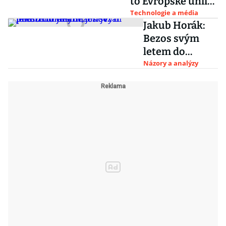
to Evropské unii
19 miliard korun
Technologie a média
Jakub Horák:
Bezos svým
letem do
vesmíru nevzal
Názory a analýzy
peníze
chudým, jen je
přesunul jinam