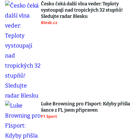
Česko čeká další vlna veder: Teploty
vystoupají nad tropických 32 stupňů!
Sledujte radar Blesku
Blesk.cz
Luke Browning pro F1sport: Kdyby přišla
šance z F1, jsem připraven
F1 Sport