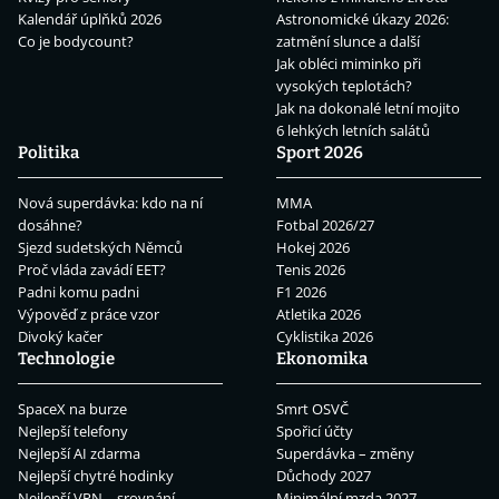
Kalendář úplňků 2026
Astronomické úkazy 2026:
Co je bodycount?
zatmění slunce a další
Jak obléci miminko při
vysokých teplotách?
Jak na dokonalé letní mojito
6 lehkých letních salátů
Politika
Sport 2026
Nová superdávka: kdo na ní
MMA
dosáhne?
Fotbal 2026/27
Sjezd sudetských Němců
Hokej 2026
Proč vláda zavádí EET?
Tenis 2026
Padni komu padni
F1 2026
Výpověď z práce vzor
Atletika 2026
Divoký kačer
Cyklistika 2026
Technologie
Ekonomika
SpaceX na burze
Smrt OSVČ
Nejlepší telefony
Spořicí účty
Nejlepší AI zdarma
Superdávka – změny
Nejlepší chytré hodinky
Důchody 2027
Nejlepší VPN – srovnání
Minimální mzda 2027