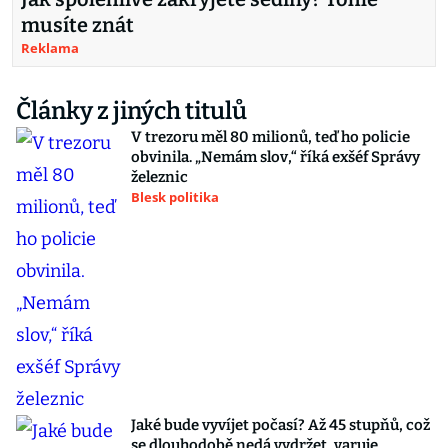
musíte znát
Reklama
Články z jiných titulů
V trezoru měl 80 milionů, teď ho policie
obvinila. „Nemám slov,“ říká exšéf Správy
železnic
Blesk politika
Jaké bude vyvíjet počasí? Až 45 stupňů, což
se dlouhodobě nedá vydržet, varuje