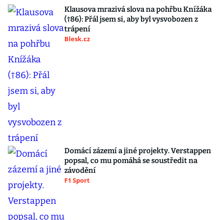
Klausova mrazivá slova na pohřbu Knížáka
(†86): Přál jsem si, aby byl vysvobozen z
trápení
Blesk.cz
Domácí zázemí a jiné projekty. Verstappen
popsal, co mu pomáhá se soustředit na
závodění
F1 Sport