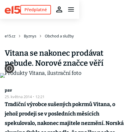
Předplatné
e15.cz
Byznys
Obchod a služby
Vitana se nakonec prodávat
nebude. Norové značce věří
pav
25. května 2014
·
12:21
Tradiční výrobce sušených pokrmů Vitana, o
jehož prodeji se v posledních měsících
spekulovalo, nakonec majitele nezmění. Norská