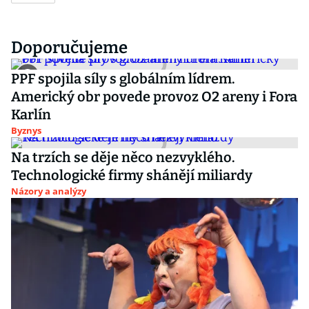
Doporučujeme
PPF spojila síly s globálním lídrem.
Americký obr povede provoz O2 areny i Fora
Karlín
Byznys
Na trzích se děje něco nezvyklého.
Technologické firmy shánějí miliardy
Názory a analýzy