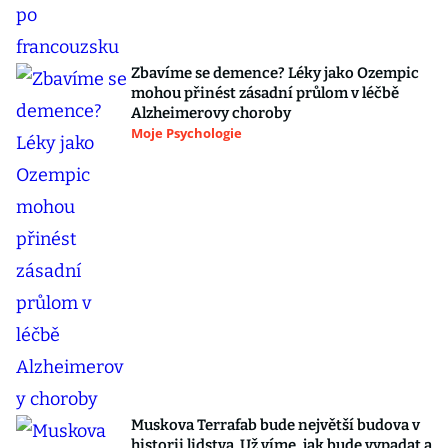
Zbavíme se demence? Léky jako Ozempic
mohou přinést zásadní průlom v léčbě
Alzheimerovy choroby
Moje Psychologie
Muskova Terrafab bude největší budova v
historii lidstva. Už víme, jak bude vypadat a