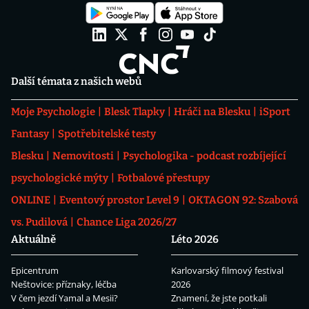
Další témata z našich webů
Moje Psychologie
Blesk Tlapky
Hráči na Blesku
iSport
Fantasy
Spotřebitelské testy
Blesku
Nemovitosti
Psychologika - podcast rozbíjející
psychologické mýty
Fotbalové přestupy
ONLINE
Eventový prostor Level 9
OKTAGON 92: Szabová
vs. Pudilová
Chance Liga 2026/27
Aktuálně
Léto 2026
Epicentrum
Karlovarský filmový festival
Neštovice: příznaky, léčba
2026
V čem jezdí Yamal a Mesii?
Znamení, že jste potkali