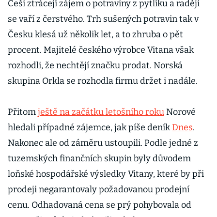
Češi ztrácejí zájem o potraviny z pytlíku a raději
se vaří z čerstvého. Trh sušených potravin tak v
Česku klesá už několik let, a to zhruba o pět
procent. Majitelé českého výrobce Vitana však
rozhodli, že nechtějí značku prodat. Norská
skupina Orkla se rozhodla firmu držet i nadále.
Přitom
ještě na začátku letošního roku
Norové
hledali případné zájemce, jak píše deník
Dnes
.
Nakonec ale od záměru ustoupili. Podle jedné z
tuzemských finančních skupin byly důvodem
loňské hospodářské výsledky Vitany, které by při
prodeji negarantovaly požadovanou prodejní
cenu. Odhadovaná cena se prý pohybovala od