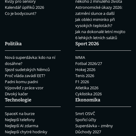
Kvízy pro seniory
někoho z minulého života
Kalendář úplňků 2026
Astronomické úkazy 2026:
Co je bodycount?
zatmění slunce a další
Jak obléci miminko při
vysokých teplotách?
Jak na dokonalé letní mojito
6 lehkých letních salátů
Politika
Sport 2026
Nová superdávka: kdo na ní
MMA
dosáhne?
Fotbal 2026/27
Sjezd sudetských Němců
Hokej 2026
Proč vláda zavádí EET?
Tenis 2026
Padni komu padni
F1 2026
Výpověď z práce vzor
Atletika 2026
Divoký kačer
Cyklistika 2026
Technologie
Ekonomika
SpaceX na burze
Smrt OSVČ
Nejlepší telefony
Spořicí účty
Nejlepší AI zdarma
Superdávka – změny
Nejlepší chytré hodinky
Důchody 2027