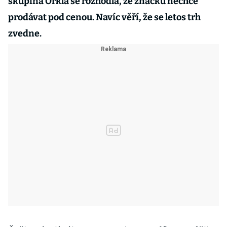
skupina Orkla se rozhodla, že značku nechce
prodávat pod cenou. Navíc věří, že se letos trh
zvedne.