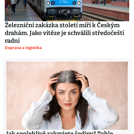
Železniční zakázka století míří k Českým
drahám. Jako vítěze je schválili středočeští
radní
Doprava a logistika
Jak spolehlivě zakryjete šediny? Tohle