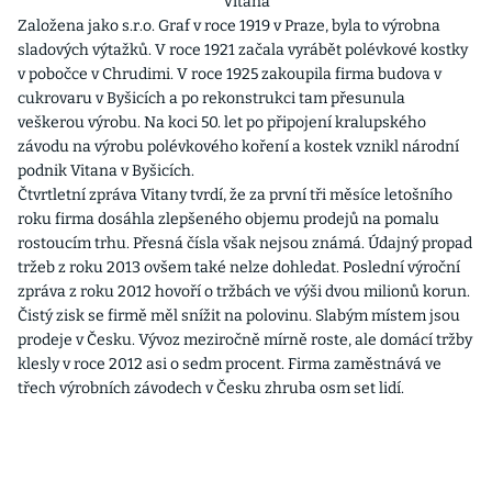
Vitana
Založena jako s.r.o. Graf v roce 1919 v Praze, byla to výrobna
sladových výtažků. V roce 1921 začala vyrábět polévkové kostky
v pobočce v Chrudimi. V roce 1925 zakoupila firma budova v
cukrovaru v Byšicích a po rekonstrukci tam přesunula
veškerou výrobu. Na koci 50. let po připojení kralupského
závodu na výrobu polévkového koření a kostek vznikl národní
podnik Vitana v Byšicích.
Čtvrtletní zpráva Vitany tvrdí, že za první tři měsíce letošního
roku firma dosáhla zlepšeného objemu prodejů na pomalu
rostoucím trhu. Přesná čísla však nejsou známá. Údajný propad
tržeb z roku 2013 ovšem také nelze dohledat. Poslední výroční
zpráva z roku 2012 hovoří o tržbách ve výši dvou milionů korun.
Čistý zisk se firmě měl snížit na polovinu. Slabým místem jsou
prodeje v Česku. Vývoz meziročně mírně roste, ale domácí tržby
klesly v roce 2012 asi o sedm procent. Firma zaměstnává ve
třech výrobních závodech v Česku zhruba osm set lidí.