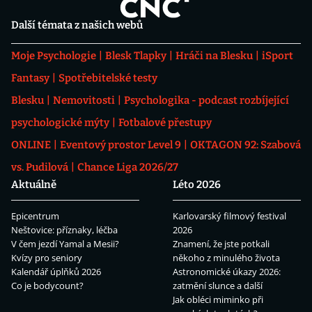
Další témata z našich webů
Moje Psychologie
Blesk Tlapky
Hráči na Blesku
iSport
Fantasy
Spotřebitelské testy
Blesku
Nemovitosti
Psychologika - podcast rozbíjející
psychologické mýty
Fotbalové přestupy
ONLINE
Eventový prostor Level 9
OKTAGON 92: Szabová
vs. Pudilová
Chance Liga 2026/27
Aktuálně
Léto 2026
Epicentrum
Karlovarský filmový festival
Neštovice: příznaky, léčba
2026
V čem jezdí Yamal a Mesii?
Znamení, že jste potkali
Kvízy pro seniory
někoho z minulého života
Kalendář úplňků 2026
Astronomické úkazy 2026:
Co je bodycount?
zatmění slunce a další
Jak obléci miminko při