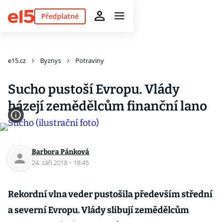
Předplatné
e15.cz
Byznys
Potraviny
Sucho pustoší Evropu. Vlády
házejí zemědělcům finanční lano
Barbora Pánková
24. září 2018
·
18:45
Rekordní vlna veder pustošila především střední
a severní Evropu. Vlády slibují zemědělcům