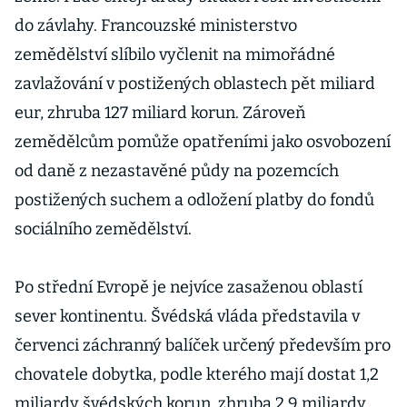
do závlahy. Francouzské ministerstvo
zemědělství slíbilo vyčlenit na mimořádné
zavlažování v postižených oblastech pět miliard
eur, zhruba 127 miliard korun. Zároveň
zemědělcům pomůže opatřeními jako osvobození
od daně z nezastavěné půdy na pozemcích
postižených suchem a odložení platby do fondů
sociálního zemědělství.
Po střední Evropě je nejvíce zasaženou oblastí
sever kontinentu. Švédská vláda představila v
červenci záchranný balíček určený především pro
chovatele dobytka, podle kterého mají dostat 1,2
miliardy švédských korun, zhruba 2,9 miliardy