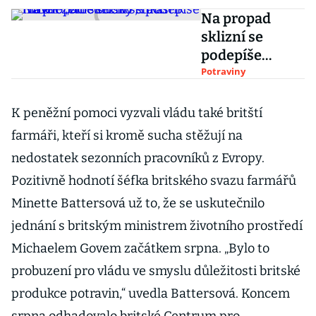
Na propad
sklizní se
podepíše
hlavně „blbé
Potraviny
sucho“, říká
hlavní
K peněžní pomoci vyzvali vládu také britští
zemědělský
farmáři, kteří si kromě sucha stěžují na
statistik Hrbek
nedostatek sezonních pracovníků z Evropy.
Pozitivně hodnotí šéfka britského svazu farmářů
Minette Battersová už to, že se uskutečnilo
jednání s britským ministrem životního prostředí
Michaelem Govem začátkem srpna. „Bylo to
probuzení pro vládu ve smyslu důležitosti britské
produkce potravin,“ uvedla Battersová. Koncem