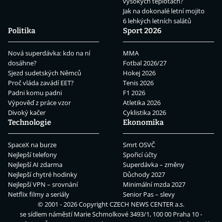
vysokých teplotách?
Jak na dokonalé letní mojito
6 lehkých letních salátů
Politika
Sport 2026
Nová superdávka: kdo na ní
MMA
dosáhne?
Fotbal 2026/27
Sjezd sudetských Němců
Hokej 2026
Proč vláda zavádí EET?
Tenis 2026
Padni komu padni
F1 2026
Výpověď z práce vzor
Atletika 2026
Divoký kačer
Cyklistika 2026
Technologie
Ekonomika
SpaceX na burze
Smrt OSVČ
Nejlepší telefony
Spořicí účty
Nejlepší AI zdarma
Superdávka – změny
Nejlepší chytré hodinky
Důchody 2027
Nejlepší VPN – srovnání
Minimální mzda 2027
Netflix filmy a seriály
Senior Pas – slevy
© 2001 - 2026 Copyright
CZECH NEWS CENTER a.s.
se sídlem náměstí Marie Schmolkové 3493/1, 100 00 Praha 10 -