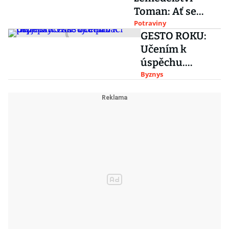
Toman: Ať se
dováží jen to, co
Potraviny
GESTO ROKU:
se v Česku
Učením k
nevyrábí
úspěchu.
Hlasujte pro
Byznys
nejlepší české
vzdělávací
projekty