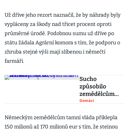
Už dříve jeho rezort naznačil, že by náhrady byly
vypláceny za škody nad třicet procent oproti
průměrné úrodě. Podobnou sumu už dříve po
státu žádala Agrární komora s tím, že podporu o
zhruba stejné výši mají slíbenou i němečtí
farmáři.
Sucho
způsobilo
zemědělcům
škody za 11 až 12
Domácí
miliard korun,
řekl ministr
Německým zemědělcům tamní vláda přiklepla
Toman
150 milionů až 170 milionů eur s tím, že stejnou