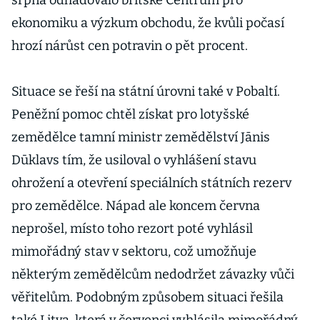
srpna odhadovalo britské Centrum pro
ekonomiku a výzkum obchodu, že kvůli počasí
hrozí nárůst cen potravin o pět procent.
Situace se řeší na státní úrovni také v Pobaltí.
Peněžní pomoc chtěl získat pro lotyšské
zemědělce tamní ministr zemědělství Jānis
Dūklavs tím, že usiloval o vyhlášení stavu
ohrožení a otevření speciálních státních rezerv
pro zemědělce. Nápad ale koncem června
neprošel, místo toho rezort poté vyhlásil
mimořádný stav v sektoru, což umožňuje
některým zemědělcům nedodržet závazky vůči
věřitelům. Podobným způsobem situaci řešila