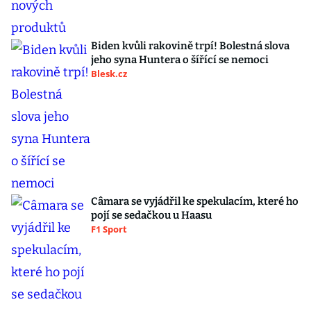
Biden kvůli rakovině trpí! Bolestná slova
jeho syna Huntera o šířící se nemoci
Blesk.cz
Câmara se vyjádřil ke spekulacím, které ho
pojí se sedačkou u Haasu
F1 Sport