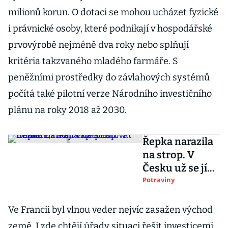
milionů korun. O dotaci se mohou ucházet fyzické
i právnické osoby, které podnikají v hospodářské
prvovýrobě nejméně dva roky nebo splňují
kritéria takzvaného mladého farmáře. S
peněžními prostředky do závlahových systémů
počítá také pilotní verze Národního investičního
plánu na roky 2018 až 2030.
Řepka narazila
na strop. V
Česku už se jí
více pěstovat
Potraviny
nebude, říkají
experti i ministr
Ve Francii byl vlnou veder nejvíc zasažen východ
země. I zde chtějí úřady situaci řešit investicemi