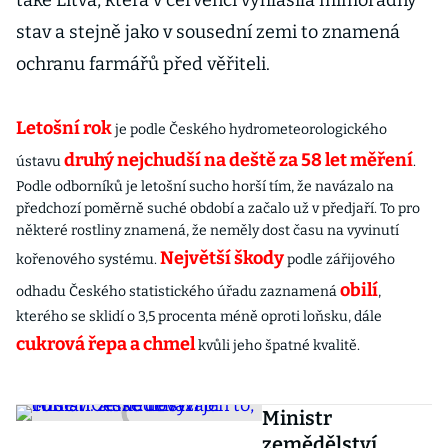
také Litva, která v červenci vyhlásila mimořádný
stav a stejně jako v sousední zemi to znamená
ochranu farmářů před věřiteli.
Letošní rok
je podle Českého hydrometeorologického
druhý nejchudší na deště za 58 let měření
ústavu
.
Podle odborníků je letošní sucho horší tím, že navázalo na
předchozí poměrně suché období a začalo už v předjaří. To pro
některé rostliny znamená, že neměly dost času na vyvinutí
Největší škody
kořenového systému.
podle zářijového
obilí
odhadu Českého statistického úřadu zaznamená
,
kterého se sklidí o 3,5 procenta méně oproti loňsku, dále
cukrová řepa a chmel
kvůli jeho špatné kvalitě.
Ministr
zemědělství