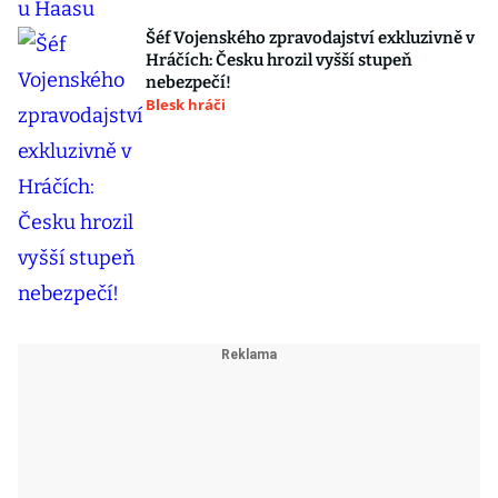
Šéf Vojenského zpravodajství exkluzivně v
Hráčích: Česku hrozil vyšší stupeň
nebezpečí!
Blesk hráči