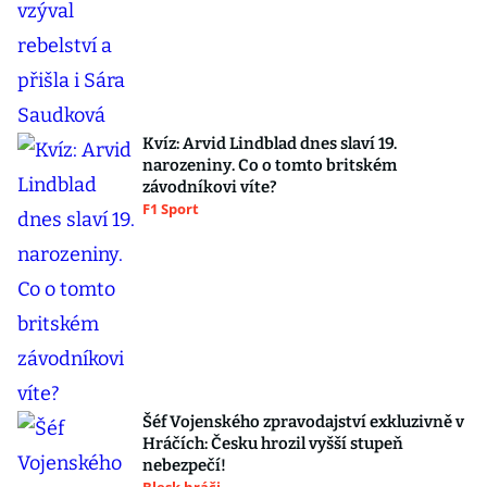
Kvíz: Arvid Lindblad dnes slaví 19.
narozeniny. Co o tomto britském
závodníkovi víte?
F1 Sport
Šéf Vojenského zpravodajství exkluzivně v
Hráčích: Česku hrozil vyšší stupeň
nebezpečí!