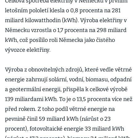
Celková spotřeba elektřiny v Německu v prvním
letošním pololetí klesla o 0,8 procenta na 281
miliard kilowatthodin (kWh). Výroba elektřiny v
Německu vzrostla o 1,7 procenta na 298 miliard
kWh, což posílilo roli Německa jako čistého
vývozce elektřiny.
Výroba z obnovitelných zdrojů, které vedle větrné
energie zahrnují solární, vodní, biomasu, odpadní
a geotermální energii, přispěla k celkové výrobě
139 miliardami kWh. To je o 13,5 procenta více než
před rokem. Z toho podíl větrné energie na
pevnině činil 59 miliard kWh (nárůst o 23
procent), fotovoltaické energie 33 miliard kWh