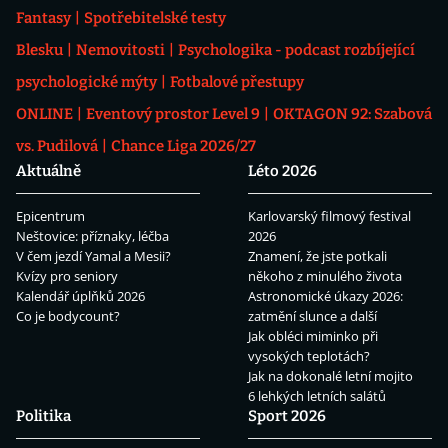
Fantasy
Spotřebitelské testy
Blesku
Nemovitosti
Psychologika - podcast rozbíjející
psychologické mýty
Fotbalové přestupy
ONLINE
Eventový prostor Level 9
OKTAGON 92: Szabová
vs. Pudilová
Chance Liga 2026/27
Aktuálně
Léto 2026
Epicentrum
Karlovarský filmový festival
Neštovice: příznaky, léčba
2026
V čem jezdí Yamal a Mesii?
Znamení, že jste potkali
Kvízy pro seniory
někoho z minulého života
Kalendář úplňků 2026
Astronomické úkazy 2026:
Co je bodycount?
zatmění slunce a další
Jak obléci miminko při
vysokých teplotách?
Jak na dokonalé letní mojito
6 lehkých letních salátů
Politika
Sport 2026