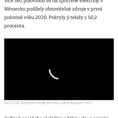
Více než polovinou se na spotřebě elektřiny v
Německu podílely obnovitelné zdroje v první
polovině roku 2020. Pokryly ji tehdy z 50,2
procenta.
Leť s E15: Největší vrtule se točí u obce Kámen • e15