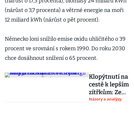
(nárůst o 17,3 procenta), biomasy 24 miliard kWh
(nárůst o 3,7 procenta) a větrné energie na moři
12 miliard kWh (nárůst o pět procent).
Německo loni snížilo emise oxidu uhličitého o 39
procent ve srovnání s rokem 1990. Do roku 2030
chce dosáhnout snížení o 65 procent.
Klopýtnutí na
cestě k lepším
zítřkům: Ze
zdražování
Názory a analýzy
energií a
sociálních
dávek se stává
nový