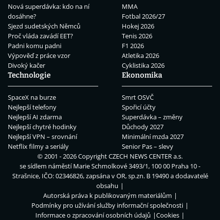
Nová superdávka: kdo na ní
MMA
dosáhne?
Fotbal 2026/27
Sjezd sudetských Němců
Hokej 2026
Proč vláda zavádí EET?
Tenis 2026
Padni komu padni
F1 2026
Výpověď z práce vzor
Atletika 2026
Divoký kačer
Cyklistika 2026
Technologie
Ekonomika
SpaceX na burze
Smrt OSVČ
Nejlepší telefony
Spořicí účty
Nejlepší AI zdarma
Superdávka – změny
Nejlepší chytré hodinky
Důchody 2027
Nejlepší VPN – srovnání
Minimální mzda 2027
Netflix filmy a seriály
Senior Pas – slevy
© 2001 - 2026 Copyright
CZECH NEWS CENTER a.s.
se sídlem náměstí Marie Schmolkové 3493/1, 100 00 Praha 10 -
Strašnice, IČO: 02346826, zapsána v OR, sp.zn. B 19490 a dodavatelé
obsahu
Autorská práva k publikovaným materiálům
Podmínky pro užívání služby informační společnosti
Informace o zpracování osobních údajů
Cookies