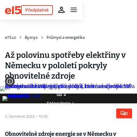
Předplatné
e15.cz
Byznys
Průmysl a energetika
Až polovinu spotřeby elektřiny v
Německu v pololetí pokryly
obnovitelné zdroje
2
Fotogalerie
0
5. července 2022
·
16:35
Obnovitelné zdroje energie se v Německu v