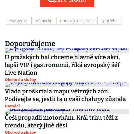
Začít diskuzi
energetika
Německo
obnovitelné zdroje
spotřeba
Doporučujeme
U pražských hal chceme hlavně více akcí,
lepší VIP i gastronomii, říká evropský šéf
Live Nation
Obchod a služby
Vláda proškrtala mapu větrných zón.
Podívejte se, jestli ta u vaší chalupy zůstala
Domácí
Češi propadli motorkám. Král trhu těží z
trendu, který jiné děsí
Obchod a služby