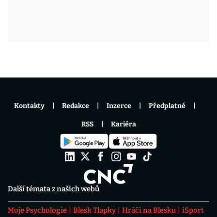
Kontakty
Redakce
Inzerce
Předplatné
RSS
Kariéra
Další témata z našich webů
Moje Psychologie
Blesk Tlapky
Hráči na Blesku
iSport