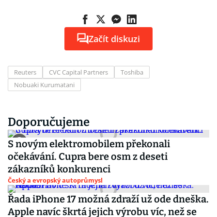
Začít diskuzi
Reuters
CVC Capital Partners
Toshiba
Nobuaki Kurumatani
Doporučujeme
S novým elektromobilem překonali
očekávání. Cupra bere osm z deseti
zákazníků konkurenci
Český a evropský autoprůmysl
Řada iPhone 17 možná zdraží už ode dneška.
Apple navíc škrtá jejich výrobu víc, než se