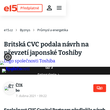
Předplatné
e15.cz
Byznys
Průmysl a energetika
Britská CVC podala návrh na
převzetí japonské Toshiby
2
Fotogalerie
ČTK
0
bo
7. dubna 2021
·
09:22