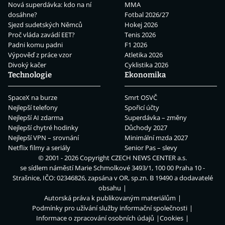
Nová superdávka: kdo na ní
MMA
dosáhne?
Fotbal 2026/27
Sjezd sudetských Němců
Hokej 2026
Proč vláda zavádí EET?
Tenis 2026
Padni komu padni
F1 2026
Výpověď z práce vzor
Atletika 2026
Divoký kačer
Cyklistika 2026
Technologie
Ekonomika
SpaceX na burze
Smrt OSVČ
Nejlepší telefony
Spořicí účty
Nejlepší AI zdarma
Superdávka – změny
Nejlepší chytré hodinky
Důchody 2027
Nejlepší VPN – srovnání
Minimální mzda 2027
Netflix filmy a seriály
Senior Pas – slevy
© 2001 - 2026 Copyright
CZECH NEWS CENTER a.s.
se sídlem náměstí Marie Schmolkové 3493/1, 100 00 Praha 10 -
Strašnice, IČO: 02346826, zapsána v OR, sp.zn. B 19490 a dodavatelé
obsahu
Autorská práva k publikovaným materiálům
Podmínky pro užívání služby informační společnosti
Informace o zpracování osobních údajů
Cookies