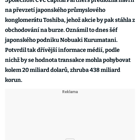
Společnost CVC Capital Partners předložila návrh
na převzetí japonského průmyslového
konglomerátu Toshiba, jehož akcie by pak stáhla z
obchodování na burze. Oznámil to dnes šéf
japonského podniku Nobuaki Kurumatani.
Potvrdil tak dřívější informace médií, podle
nichž by se hodnota transakce mohla pohybovat
kolem 20 miliard dolarů, zhruba 438 miliard
korun.