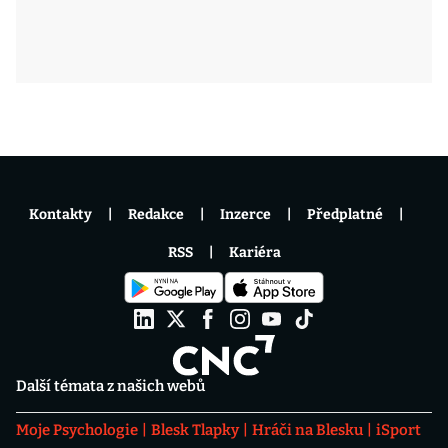
Kontakty
Redakce
Inzerce
Předplatné
RSS
Kariéra
Další témata z našich webů
Moje Psychologie
Blesk Tlapky
Hráči na Blesku
iSport