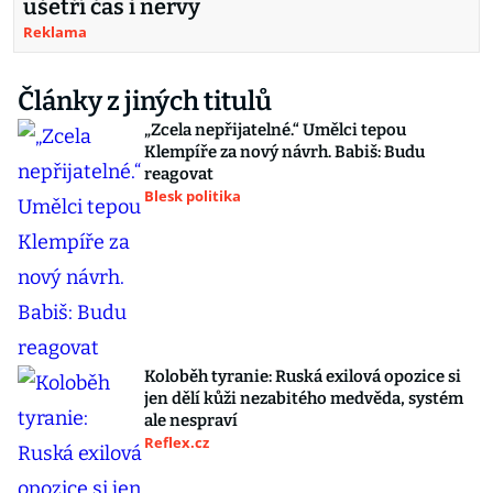
ušetří čas i nervy
Reklama
Články z jiných titulů
„Zcela nepřijatelné.“ Umělci tepou
Klempíře za nový návrh. Babiš: Budu
reagovat
Blesk politika
Koloběh tyranie: Ruská exilová opozice si
jen dělí kůži nezabitého medvěda, systém
ale nespraví
Reflex.cz