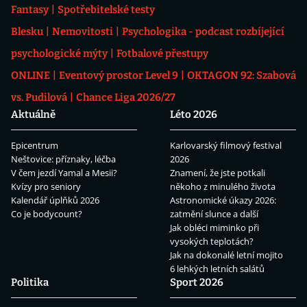
Fantasy
Spotřebitelské testy
Blesku
Nemovitosti
Psychologika - podcast rozbíjející
psychologické mýty
Fotbalové přestupy
ONLINE
Eventový prostor Level 9
OKTAGON 92: Szabová
vs. Pudilová
Chance Liga 2026/27
Aktuálně
Léto 2026
Epicentrum
Karlovarský filmový festival
Neštovice: příznaky, léčba
2026
V čem jezdí Yamal a Mesii?
Znamení, že jste potkali
Kvízy pro seniory
někoho z minulého života
Kalendář úplňků 2026
Astronomické úkazy 2026:
Co je bodycount?
zatmění slunce a další
Jak obléci miminko při
vysokých teplotách?
Jak na dokonalé letní mojito
6 lehkých letních salátů
Politika
Sport 2026