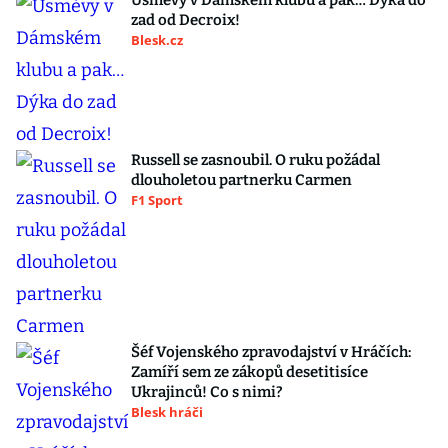
Úsměvy v Dámském klubu a pak… Dýka do
zad od Decroix!
Blesk.cz
Russell se zasnoubil. O ruku požádal
dlouholetou partnerku Carmen
F1 Sport
Šéf Vojenského zpravodajství v Hráčích:
Zamíří sem ze zákopů desetitisíce
Ukrajinců! Co s nimi?
Blesk hráči