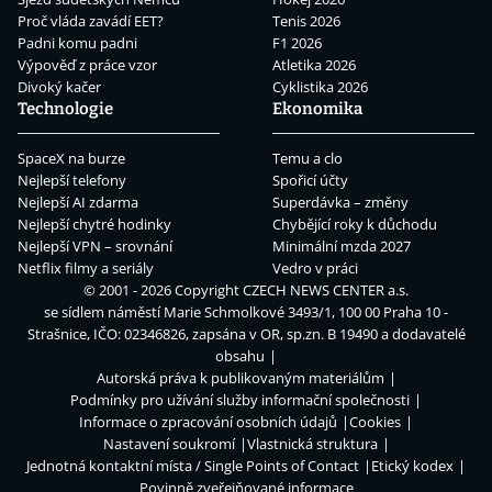
Proč vláda zavádí EET?
Tenis 2026
Padni komu padni
F1 2026
Výpověď z práce vzor
Atletika 2026
Divoký kačer
Cyklistika 2026
Technologie
Ekonomika
SpaceX na burze
Temu a clo
Nejlepší telefony
Spořicí účty
Nejlepší AI zdarma
Superdávka – změny
Nejlepší chytré hodinky
Chybějící roky k důchodu
Nejlepší VPN – srovnání
Minimální mzda 2027
Netflix filmy a seriály
Vedro v práci
© 2001 - 2026 Copyright
CZECH NEWS CENTER a.s.
se sídlem náměstí Marie Schmolkové 3493/1, 100 00 Praha 10 -
Strašnice, IČO: 02346826, zapsána v OR, sp.zn. B 19490 a dodavatelé
obsahu
Autorská práva k publikovaným materiálům
Podmínky pro užívání služby informační společnosti
Informace o zpracování osobních údajů
Cookies
Nastavení soukromí
Vlastnická struktura
Jednotná kontaktní místa / Single Points of Contact
Etický kodex
Povinně zveřejňované informace