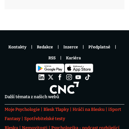
Kontakty
Redakce
Inzerce
Předplatné
RSS
Kariéra
Další témata z našich webů
Moje Psychologie
Blesk Tlapky
Hráči na Blesku
iSport
Fantasy
Spotřebitelské testy
Blesku
Nemovitosti
Psychologika - podcast rozbíjející