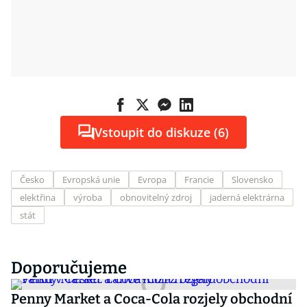
Vstoupit do diskuze (6)
Česko
Evropská unie
Evropa
Francie
Slovensko
elektřina
výroba
obnovitelný zdroj
jaderná elektrárna
stát
Doporučujeme
Penny Market a Coca-Cola rozjely obchodní