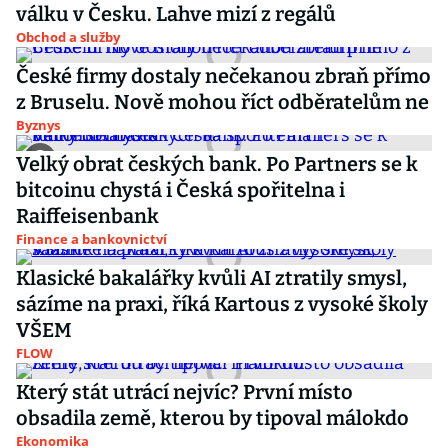
válku v Česku. Lahve mizí z regálů
Obchod a služby
České firmy dostaly nečekanou zbraň přímo
z Bruselu. Nově mohou říct odběratelům ne
Byznys
Velký obrat českých bank. Po Partners se k
bitcoinu chystá i Česká spořitelna i
Raiffeisenbank
Finance a bankovnictví
Klasické bakalářky kvůli AI ztratily smysl,
sázíme na praxi, říká Kartous z vysoké školy
VŠEM
FLOW
Který stát utrácí nejvíc? První místo
obsadila země, kterou by tipoval málokdo
Ekonomika