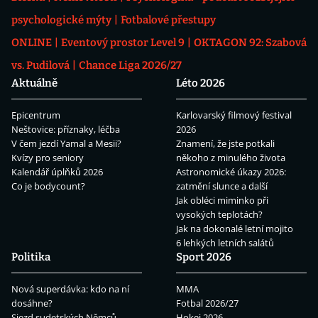
psychologické mýty
Fotbalové přestupy
ONLINE
Eventový prostor Level 9
OKTAGON 92: Szabová
vs. Pudilová
Chance Liga 2026/27
Aktuálně
Léto 2026
Epicentrum
Karlovarský filmový festival
Neštovice: příznaky, léčba
2026
V čem jezdí Yamal a Mesii?
Znamení, že jste potkali
Kvízy pro seniory
někoho z minulého života
Kalendář úplňků 2026
Astronomické úkazy 2026:
Co je bodycount?
zatmění slunce a další
Jak obléci miminko při
vysokých teplotách?
Jak na dokonalé letní mojito
6 lehkých letních salátů
Politika
Sport 2026
Nová superdávka: kdo na ní
MMA
dosáhne?
Fotbal 2026/27
Sjezd sudetských Němců
Hokej 2026