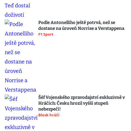
Podle Antonelliho ještě potrvá, než se
dostane na úroveň Norrise a Verstappena
F1 Sport
Šéf Vojenského zpravodajství exkluzivně v
Hráčích: Česku hrozil vyšší stupeň
nebezpečí!
Blesk hráči