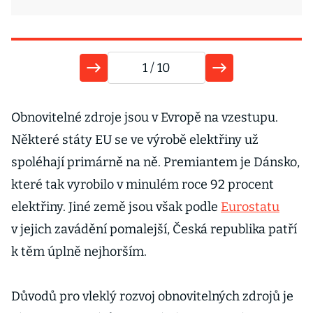
1
/ 10
9
Obnovitelné zdroje jsou v Evropě na vzestupu.
Některé státy EU se ve výrobě elektřiny už
spoléhají primárně na ně. Premiantem je Dánsko,
které tak vyrobilo v minulém roce 92 procent
P
elektřiny. Jiné země jsou však podle
Eurostatu
v jejich zavádění pomalejší, Česká republika patří
B
k těm úplně nejhorším.
z
s
Důvodů pro vleklý rozvoj obnovitelných zdrojů je
š