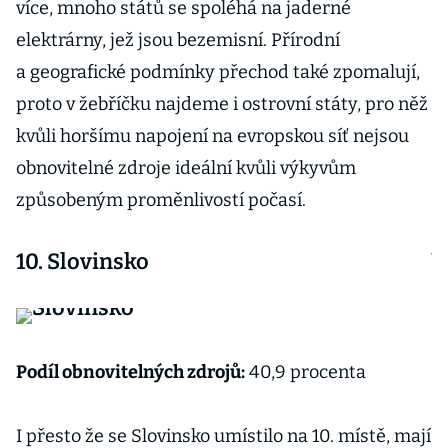
více, mnoho států se spoléhá na jaderné
b
elektrárny, jež jsou bezemisní. Přírodní
o
a geografické podmínky přechod také zpomalují,
p
proto v žebříčku najdeme i ostrovní státy, pro něž
p
kvůli horšímu napojení na evropskou síť nejsou
e
obnovitelné zdroje ideální kvůli výkyvům
způsobeným proměnlivostí počasí.
Ve
j
10. Slovinsko
s
I
n
Podíl obnovitelných zdrojů:
40,9 procenta
z
2
I přesto že se Slovinsko umístilo na 10. místě, mají