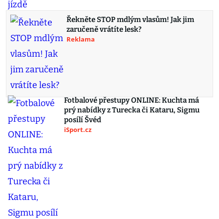
Řekněte STOP mdlým vlasům! Jak jim
zaručeně vrátíte lesk?
Reklama
Fotbalové přestupy ONLINE: Kuchta má
prý nabídky z Turecka či Kataru, Sigmu
posílí Švéd
iSport.cz