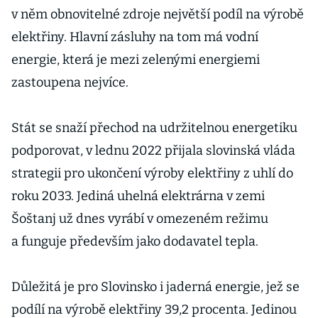
v něm obnovitelné zdroje největší podíl na výrobě
V
elektřiny. Hlavní zásluhy na tom má vodní
z
energie, která je mezi zelenými energiemi
z
zastoupena nejvíce.
s
v
Stát se snaží přechod na udržitelnou energetiku
podporovat, v lednu 2022 přijala slovinská vláda
strategii pro ukončení výroby elektřiny z uhlí do
roku 2033. Jediná uhelná elektrárna v zemi
Šoštanj už dnes vyrábí v omezeném režimu
a funguje především jako dodavatel tepla.
Důležitá je pro Slovinsko i jaderná energie, jež se
podílí na výrobě elektřiny 39,2 procenta. Jedinou