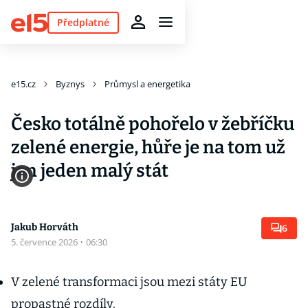
Předplatné
e15.cz
Byznys
Průmysl a energetika
Česko totálně pohořelo v žebříčku
zelené energie, hůře je na tom už
jen jeden malý stát
Jakub Horváth
6
5. července 2026
·
06:30
V zelené transformaci jsou mezi státy EU
propastné rozdíly.