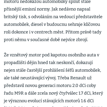
motorů nedokážou automobilky splnit stále
přísnější emisní normy. Jak nedávno napsal
britský tisk, s odvoláním na vedoucí představitele
automobilek, diesel v budoucnu sehraje klíčovou
roli dokonce i v centrech měst. Přitom právě tady
proti němu v současné době nejvíce zbrojí.
Že vznětový motor pod kapotou osobního auta v
propadlišti dějin hned tak neskončí, dokazují
nejen stále častější prohlášení šéfů automobilek,
ale také neustávající vývoj. Třeba Renault už
představil novou generaci motoru 2.0 dCi coby
řadu M9R a dále zcela nový čtyřválec 1.7 dCi, který
je výraznou evolucí stávajících motorů 1.6 dCi