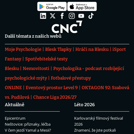
Další témata z našich webů
Moje Psychologie
Blesk Tlapky
Hráči na Blesku
iSport
Fantasy
Spotřebitelské testy
Blesku
Nemovitosti
Psychologika - podcast rozbíjející
psychologické mýty
Fotbalové přestupy
ONLINE
Eventový prostor Level 9
OKTAGON 92: Szabová
vs. Pudilová
Chance Liga 2026/27
Aktuálně
Léto 2026
Epicentrum
Karlovarský filmový festival
Neštovice: příznaky, léčba
2026
V čem jezdí Yamal a Mesii?
Znamení, že jste potkali