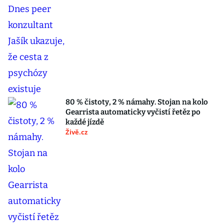
80 % čistoty, 2 % námahy. Stojan na kolo
Gearrista automaticky vyčistí řetěz po
každé jízdě
Živě.cz