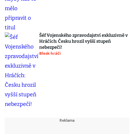
Šéf Vojenského zpravodajství exkluzivně v
Hráčích: Česku hrozil vyšší stupeň
nebezpečí!
Blesk hráči