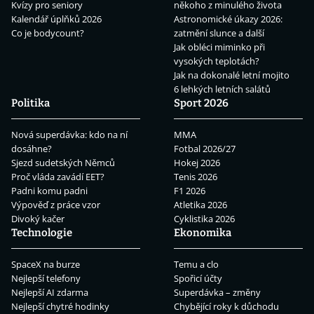
Kvízy pro seniory
někoho z minulého života
Kalendář úplňků 2026
Astronomické úkazy 2026:
Co je bodycount?
zatmění slunce a další
Jak obléci miminko při
vysokých teplotách?
Jak na dokonalé letní mojito
6 lehkých letních salátů
Politika
Sport 2026
Nová superdávka: kdo na ní
MMA
dosáhne?
Fotbal 2026/27
Sjezd sudetských Němců
Hokej 2026
Proč vláda zavádí EET?
Tenis 2026
Padni komu padni
F1 2026
Výpověď z práce vzor
Atletika 2026
Divoký kačer
Cyklistika 2026
Technologie
Ekonomika
SpaceX na burze
Temu a clo
Nejlepší telefony
Spořicí účty
Nejlepší AI zdarma
Superdávka – změny
Nejlepší chytré hodinky
Chybějící roky k důchodu