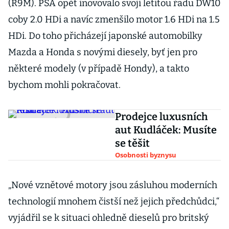
(R9M). PSA opět inovovalo svoji letitou řadu DW10
coby 2.0 HDi a navíc zmenšilo motor 1.6 HDi na 1.5
HDi. Do toho přicházejí japonské automobilky
Mazda a Honda s novými diesely, byť jen pro
některé modely (v případě Hondy), a takto
bychom mohli pokračovat.
Prodejce luxusních
aut Kudláček: Musíte
se těšit
Osobnosti byznysu
„Nové vznětové motory jsou zásluhou moderních
technologií mnohem čistší než jejich předchůdci,“
vyjádřil se k situaci ohledně dieselů pro britský