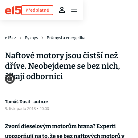
Předplatné
e15.cz
Byznys
Průmysl a energetika
Naftové motory jsou čistší než
dříve. Neobejdeme se bez nich,
říkají odborníci
Tomáš Dusil - auto.cz
9. listopadu 2018
·
20:00
Zvoní dieselovým motorům hrana? Experti
upozorňují na to, že se bez naftových motorů v