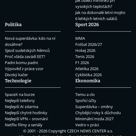
Jak obléci miminko při
vysokých teplotách?
Jak na dokonalé letní mojito
6 lehkých letních salátů
Politika
Sport 2026
Nová superdávka: kdo na ní
MMA
dosáhne?
Fotbal 2026/27
Sjezd sudetských Němců
Hokej 2026
Proč vláda zavádí EET?
Tenis 2026
Padni komu padni
F1 2026
Výpověď z práce vzor
Atletika 2026
Divoký kačer
Cyklistika 2026
Technologie
Ekonomika
SpaceX na burze
Temu a clo
Nejlepší telefony
Spořicí účty
Nejlepší AI zdarma
Superdávka – změny
Nejlepší chytré hodinky
Chybějící roky k důchodu
Nejlepší VPN – srovnání
Minimální mzda 2027
Netflix filmy a seriály
Vedro v práci
© 2001 - 2026 Copyright
CZECH NEWS CENTER a.s.