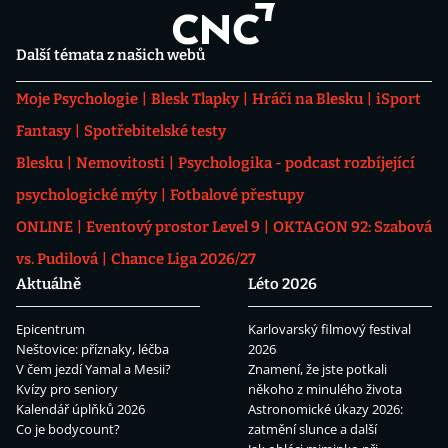
Další témata z našich webů
Moje Psychologie
Blesk Tlapky
Hráči na Blesku
iSport
Fantasy
Spotřebitelské testy
Blesku
Nemovitosti
Psychologika - podcast rozbíjející
psychologické mýty
Fotbalové přestupy
ONLINE
Eventový prostor Level 9
OKTAGON 92: Szabová
vs. Pudilová
Chance Liga 2026/27
Aktuálně
Léto 2026
Epicentrum
Karlovarský filmový festival
Neštovice: příznaky, léčba
2026
V čem jezdí Yamal a Mesii?
Znamení, že jste potkali
Kvízy pro seniory
někoho z minulého života
Kalendář úplňků 2026
Astronomické úkazy 2026:
Co je bodycount?
zatmění slunce a další