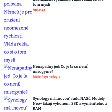
tom myslí
Auto.cz
Nenápadný jed: Co je (a co není)
misogynie?
Moje Psychologie
Synology má „novou“ řadu NASů. Modely
Neo+ lákají výkonem, SSD a vyměnitelnou
RAM