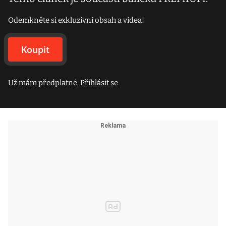
Odemkněte si exkluzivní obsah a videa!
Koupit
Už mám předplatné.
Přihlásit se