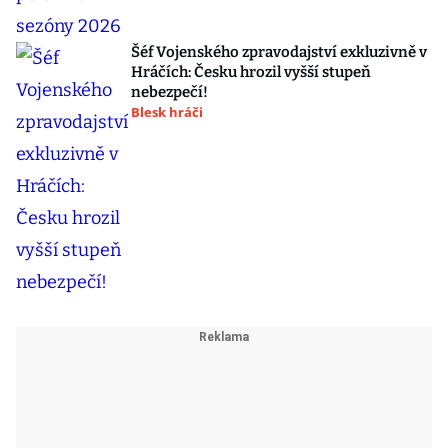
Šéf Vojenského zpravodajství exkluzivně v
Hráčích: Česku hrozil vyšší stupeň
nebezpečí!
Blesk hráči