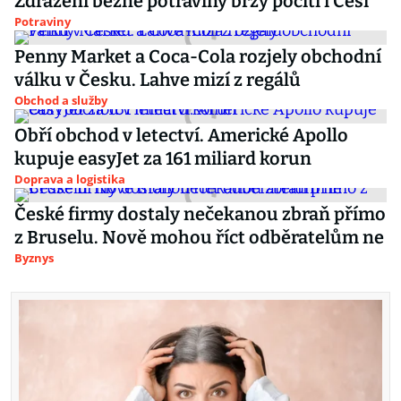
Zdražení běžné potraviny brzy pocítí i Češi
Potraviny
Penny Market a Coca-Cola rozjely obchodní
válku v Česku. Lahve mizí z regálů
Obchod a služby
Obří obchod v letectví. Americké Apollo
kupuje easyJet za 161 miliard korun
Doprava a logistika
České firmy dostaly nečekanou zbraň přímo
z Bruselu. Nově mohou říct odběratelům ne
Byznys