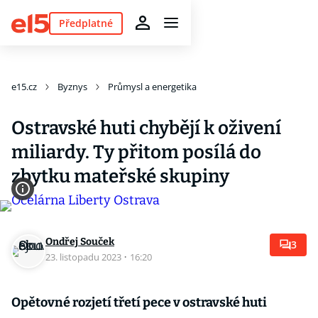
Předplatné
e15.cz
Byznys
Průmysl a energetika
Ostravské huti chybějí k oživení
miliardy. Ty přitom posílá do
zbytku mateřské skupiny
Ondřej Souček
3
23. listopadu 2023
·
16:20
Opětovné rozjetí třetí pece v ostravské huti