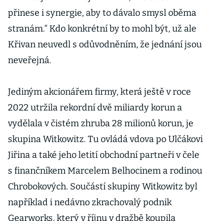
přinese i synergie, aby to dávalo smysl oběma
stranám.“ Kdo konkrétní by to mohl být, už ale
Křivan neuvedl s odůvodněním, že jednání jsou
neveřejná.
Jediným akcionářem firmy, která ještě v roce
2022 utržila rekordní dvě miliardy korun a
vydělala v čistém zhruba 28 milionů korun, je
skupina Witkowitz. Tu ovládá vdova po Ulčákovi
Jiřina a také jeho letití obchodní partneři v čele
s finančníkem Marcelem Belhocinem a rodinou
Chrobokových. Součástí skupiny Witkowitz byl
například i nedávno zkrachovalý podnik
Gearworks, který v říjnu v dražbě koupila