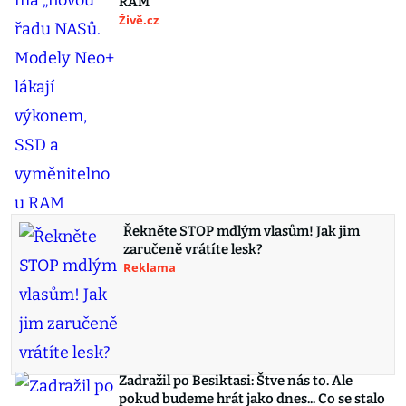
RAM
Živě.cz
Řekněte STOP mdlým vlasům! Jak jim
zaručeně vrátíte lesk?
Reklama
Zadražil po Besiktasi: Štve nás to. Ale
pokud budeme hrát jako dnes... Co se stalo