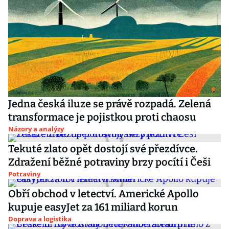
Jedna česká iluze se právě rozpadá. Zelená
transformace je pojistkou proti chaosu
Názory a analýzy
Tekuté zlato opět dostojí své přezdívce.
Zdražení běžné potraviny brzy pocítí i Češi
Potraviny
Obří obchod v letectví. Americké Apollo
kupuje easyJet za 161 miliard korun
Doprava a logistika