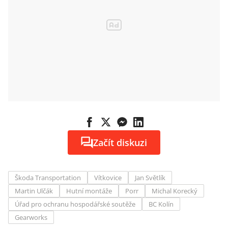
Začít diskuzi
Škoda Transportation
Vítkovice
Jan Světlík
Martin Ulčák
Hutní montáže
Porr
Michal Korecký
Úřad pro ochranu hospodářské soutěže
BC Kolín
Gearworks