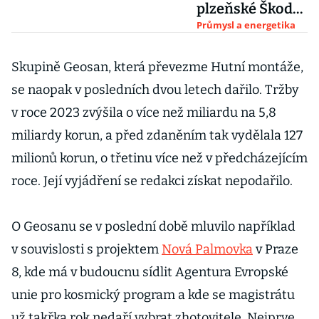
plzeňské Škody.
PPF se zbavila
Průmysl a energetika
čtvrtmiliardové
ho dluhu
Skupině Geosan, která převezme Hutní montáže,
se naopak v posledních dvou letech dařilo. Tržby
v roce 2023 zvýšila o více než miliardu na 5,8
miliardy korun, a před zdaněním tak vydělala 127
milionů korun, o třetinu více než v předcházejícím
roce. Její vyjádření se redakci získat nepodařilo.
O Geosanu se v poslední době mluvilo například
v souvislosti s projektem
Nová Palmovka
v Praze
8, kde má v budoucnu sídlit Agentura Evropské
unie pro kosmický program a kde se magistrátu
už takřka rok nedaří vybrat zhotovitele. Nejprve