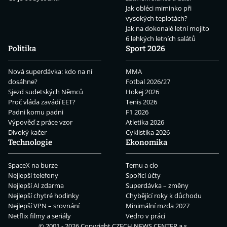
Jak obléci miminko při
vysokých teplotách?
Jak na dokonalé letní mojito
6 lehkých letních salátů
Politika
Sport 2026
Nová superdávka: kdo na ní
MMA
dosáhne?
Fotbal 2026/27
Sjezd sudetských Němců
Hokej 2026
Proč vláda zavádí EET?
Tenis 2026
Padni komu padni
F1 2026
Výpověď z práce vzor
Atletika 2026
Divoký kačer
Cyklistika 2026
Technologie
Ekonomika
SpaceX na burze
Temu a clo
Nejlepší telefony
Spořicí účty
Nejlepší AI zdarma
Superdávka – změny
Nejlepší chytré hodinky
Chybějící roky k důchodu
Nejlepší VPN – srovnání
Minimální mzda 2027
Netflix filmy a seriály
Vedro v práci
© 2001 - 2026 Copyright
CZECH NEWS CENTER a.s.