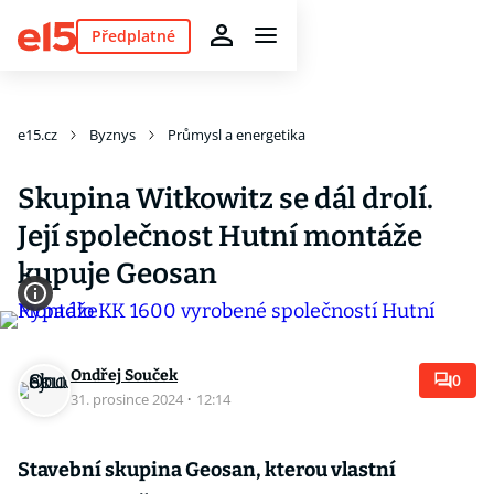
Předplatné
e15.cz
Byznys
Průmysl a energetika
Skupina Witkowitz se dál drolí.
Její společnost Hutní montáže
kupuje Geosan
Ondřej Souček
0
31. prosince 2024
·
12:14
Stavební skupina Geosan, kterou vlastní