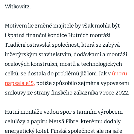
Witkowitz.
Motivem ke změně majitele by však mohla být
i špatná finanční kondice Hutních montáží.
Tradiční ostravská společnost, která se zabývá
inženýrským stavitelstvím, dodávkami a montáží
ocelových konstrukcí, mostů a technologických
celků, se dostala do problémů již loni. Jak v
únoru
napsala e15,
potíže způsobilo zejména vypovězení
smlouvy ze strany finského zákazníka v roce 2022.
Hutní montáže vedou spor s tamním výrobcem
celulózy a papíru Metsä Fibre, kterému dodaly
energetický kotel. Finská společnost ale na jaře