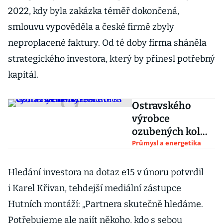
2022, kdy byla zakázka téměř dokončená,
smlouvu vypověděla a české firmě zbyly
neproplacené faktury. Od té doby firma sháněla
strategického investora, který by přinesl potřebný
kapitál.
Ostravského
výrobce
ozubených kol
Gearworks
Průmysl a energetika
vydražila firma
GMC tech
Hledání investora na dotaz e15 v únoru potvrdil
i Karel Křivan, tehdejší mediální zástupce
Hutních montáží: „Partnera skutečně hledáme.
Potřebujeme ale najít někoho, kdo s sebou