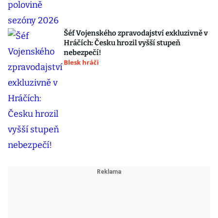
Šéf Vojenského zpravodajství exkluzivně v
Hráčích: Česku hrozil vyšší stupeň
nebezpečí!
Blesk hráči