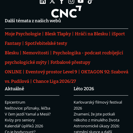
Další témata z našich webů
Moje Psychologie
Blesk Tlapky
Hráči na Blesku
iSport
Fantasy
Spotřebitelské testy
Blesku
Nemovitosti
Psychologika - podcast rozbíjející
psychologické mýty
Fotbalové přestupy
ONLINE
Eventový prostor Level 9
OKTAGON 92: Szabová
vs. Pudilová
Chance Liga 2026/27
Aktuálně
Léto 2026
Epicentrum
Karlovarský filmový festival
Neštovice: příznaky, léčba
2026
V čem jezdí Yamal a Mesii?
Znamení, že jste potkali
Kvízy pro seniory
někoho z minulého života
Kalendář úplňků 2026
Astronomické úkazy 2026:
Co je bodycount?
zatmění slunce a další