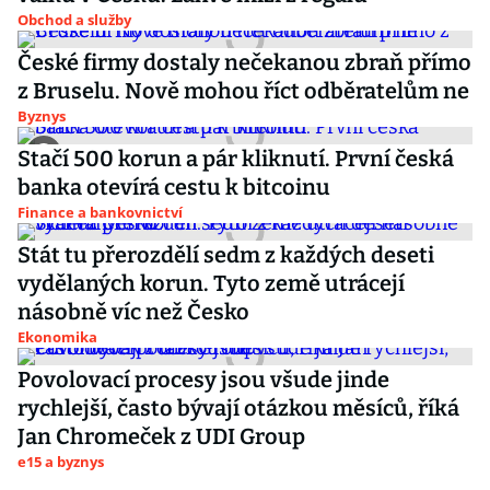
Obchod a služby
České firmy dostaly nečekanou zbraň přímo
z Bruselu. Nově mohou říct odběratelům ne
Byznys
Stačí 500 korun a pár kliknutí. První česká
banka otevírá cestu k bitcoinu
Finance a bankovnictví
Stát tu přerozdělí sedm z každých deseti
vydělaných korun. Tyto země utrácejí
násobně víc než Česko
Ekonomika
Povolovací procesy jsou všude jinde
rychlejší, často bývají otázkou měsíců, říká
Jan Chromeček z UDI Group
e15 a byznys