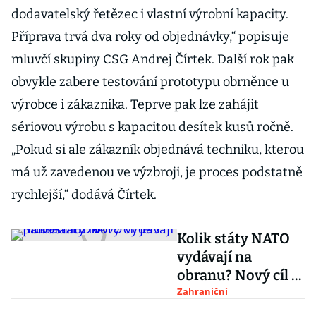
dodavatelský řetězec i vlastní výrobní kapacity.
Příprava trvá dva roky od objednávky,“ popisuje
mluvčí skupiny CSG Andrej Čírtek. Další rok pak
obvykle zabere testování prototypu obrněnce u
výrobce i zákazníka. Teprve pak lze zahájit
sériovou výrobu s kapacitou desítek kusů ročně.
„Pokud si ale zákazník objednává techniku, kterou
má už zavedenou ve výzbroji, je proces podstatně
rychlejší,“ dodává Čírtek.
Kolik státy NATO
vydávají na
obranu? Nový cíl je
5 procent HDP
Zahraniční