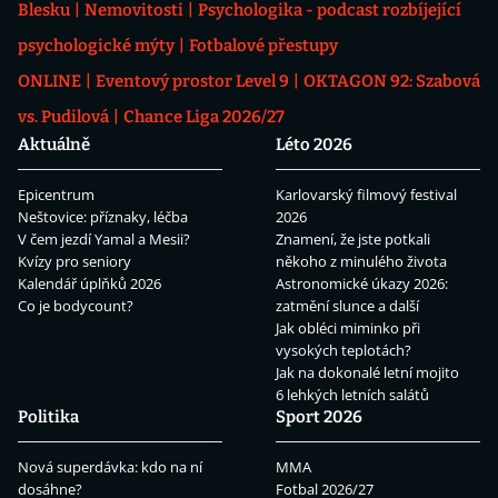
Blesku
Nemovitosti
Psychologika - podcast rozbíjející
psychologické mýty
Fotbalové přestupy
ONLINE
Eventový prostor Level 9
OKTAGON 92: Szabová
vs. Pudilová
Chance Liga 2026/27
Aktuálně
Léto 2026
Epicentrum
Karlovarský filmový festival
Neštovice: příznaky, léčba
2026
V čem jezdí Yamal a Mesii?
Znamení, že jste potkali
Kvízy pro seniory
někoho z minulého života
Kalendář úplňků 2026
Astronomické úkazy 2026:
Co je bodycount?
zatmění slunce a další
Jak obléci miminko při
vysokých teplotách?
Jak na dokonalé letní mojito
6 lehkých letních salátů
Politika
Sport 2026
Nová superdávka: kdo na ní
MMA
dosáhne?
Fotbal 2026/27