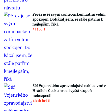
Pérez je se svým comebackem zatím velmi
spokojen. Dokázal jsem, že stále patřím k
nejlepším, říká
F1 Sport
Šéf Vojenského zpravodajství exkluzivně v
Hráčích: Česku hrozil vyšší stupeň
nebezpečí!
Blesk hráči