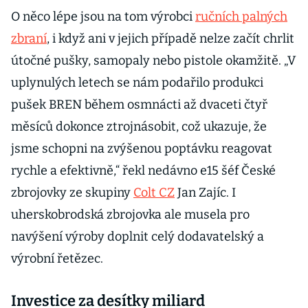
O něco lépe jsou na tom výrobci
ručních palných
zbraní
, i když ani v jejich případě nelze začít chrlit
útočné pušky, samopaly nebo pistole okamžitě. „V
uplynulých letech se nám podařilo produkci
pušek BREN během osmnácti až dvaceti čtyř
měsíců dokonce ztrojnásobit, což ukazuje, že
jsme schopni na zvýšenou poptávku reagovat
rychle a efektivně,“ řekl nedávno e15 šéf České
zbrojovky ze skupiny
Colt CZ
Jan Zajíc. I
uherskobrodská zbrojovka ale musela pro
navýšení výroby doplnit celý dodavatelský a
výrobní řetězec.
Investice za desítky miliard