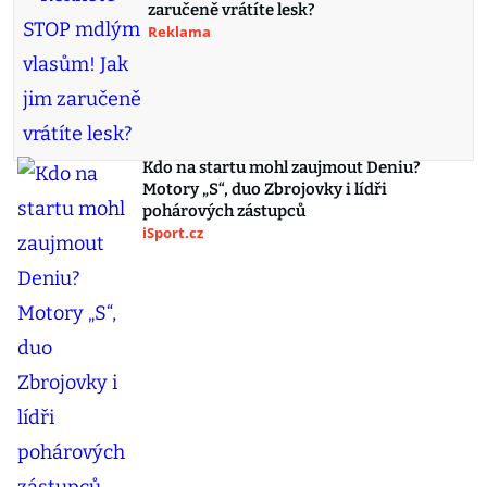
zaručeně vrátíte lesk?
Reklama
Kdo na startu mohl zaujmout Deniu?
Motory „S“, duo Zbrojovky i lídři
pohárových zástupců
iSport.cz