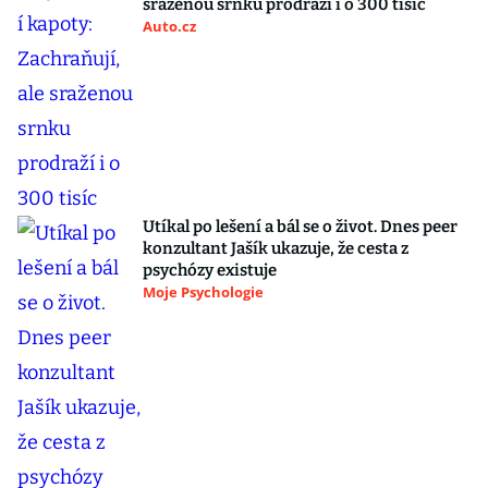
sraženou srnku prodraží i o 300 tisíc
Auto.cz
Utíkal po lešení a bál se o život. Dnes peer
konzultant Jašík ukazuje, že cesta z
psychózy existuje
Moje Psychologie