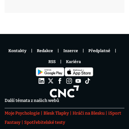
Kontakty
Redakce
Inzerce
Předplatné
RSS
Kariéra
Další témata z našich webů
Moje Psychologie
Blesk Tlapky
Hráči na Blesku
iSport
Fantasy
Spotřebitelské testy