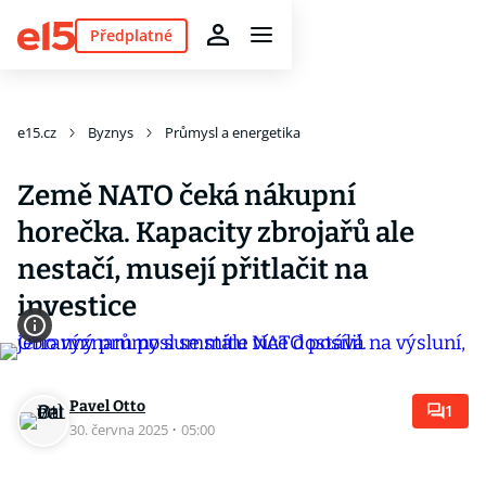
Předplatné
e15.cz
Byznys
Průmysl a energetika
Země NATO čeká nákupní
horečka. Kapacity zbrojařů ale
nestačí, musejí přitlačit na
investice
Pavel Otto
1
30. června 2025
·
05:00