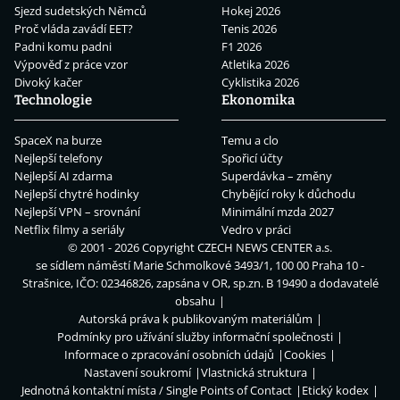
Sjezd sudetských Němců
Hokej 2026
Proč vláda zavádí EET?
Tenis 2026
Padni komu padni
F1 2026
Výpověď z práce vzor
Atletika 2026
Divoký kačer
Cyklistika 2026
Technologie
Ekonomika
SpaceX na burze
Temu a clo
Nejlepší telefony
Spořicí účty
Nejlepší AI zdarma
Superdávka – změny
Nejlepší chytré hodinky
Chybějící roky k důchodu
Nejlepší VPN – srovnání
Minimální mzda 2027
Netflix filmy a seriály
Vedro v práci
© 2001 - 2026 Copyright
CZECH NEWS CENTER a.s.
se sídlem náměstí Marie Schmolkové 3493/1, 100 00 Praha 10 -
Strašnice, IČO: 02346826, zapsána v OR, sp.zn. B 19490 a dodavatelé
obsahu
Autorská práva k publikovaným materiálům
Podmínky pro užívání služby informační společnosti
Informace o zpracování osobních údajů
Cookies
Nastavení soukromí
Vlastnická struktura
Jednotná kontaktní místa / Single Points of Contact
Etický kodex