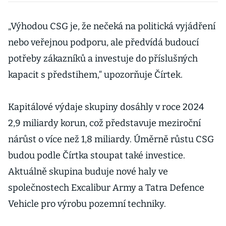
zbraní. Česko
patří mezi
„Výhodou CSG je, že nečeká na politická vyjádření
špičku spolu s
nebo veřejnou podporu, ale předvídá budoucí
dobyvačným
potřeby zákazníků a investuje do příslušných
impériem
kapacit s předstihem,“ upozorňuje Čírtek.
Kapitálové výdaje skupiny dosáhly v roce 2024
2,9 miliardy korun, což představuje meziroční
nárůst o více než 1,8 miliardy. Úměrně růstu CSG
budou podle Čírtka stoupat také investice.
Aktuálně skupina buduje nové haly ve
společnostech Excalibur Army a Tatra Defence
Vehicle pro výrobu pozemní techniky.