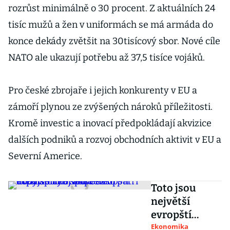
rozrůst minimálně o 30 procent. Z aktuálních 24
tisíc mužů a žen v uniformách se má armáda do
konce dekády zvětšit na 30tisícový sbor. Nové cíle
NATO ale ukazují potřebu až 37,5 tisíce vojáků.
Pro české zbrojaře i jejich konkurenty v EU a
zámoří plynou ze zvýšených nároků příležitosti.
Kromě investic a inovací předpokládají akvizice
dalších podniků a rozvoj obchodních aktivit v EU a
Severní Americe.
Toto jsou
největší
evropští
exportéři
Ekonomika