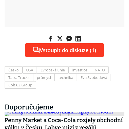
Vstoupit do diskuze (1)
Česko
USA
Evropská unie
investice
NATO
Tatra Trucks
průmysl
technika
Eva Svobodová
Colt CZ Group
Doporučujeme
Penny Market a Coca-Cola rozjely obchodní
válku v Česku. Lahve mizí z regálů