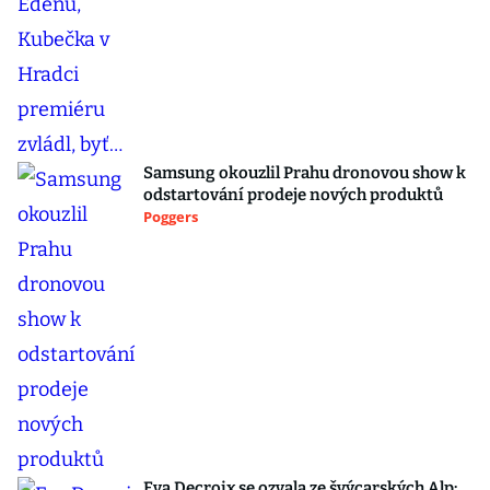
Samsung okouzlil Prahu dronovou show k
odstartování prodeje nových produktů
Poggers
Eva Decroix se ozvala ze švýcarských Alp: