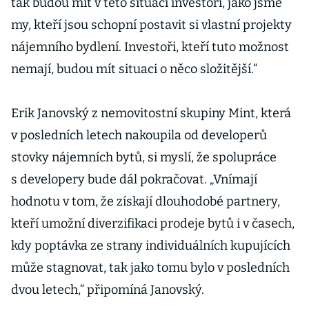
tak budou mít v této situaci investoři, jako jsme
my, kteří jsou schopní postavit si vlastní projekty
nájemního bydlení. Investoři, kteří tuto možnost
nemají, budou mít situaci o něco složitější.“
Erik Janovský z nemovitostní skupiny Mint, která
v posledních letech nakoupila od developerů
stovky nájemních bytů, si myslí, že spolupráce
s developery bude dál pokračovat. „Vnímají
hodnotu v tom, že získají dlouhodobé partnery,
kteří umožní diverzifikaci prodeje bytů i v časech,
kdy poptávka ze strany individuálních kupujících
může stagnovat, tak jako tomu bylo v posledních
dvou letech,“ připomíná Janovský.