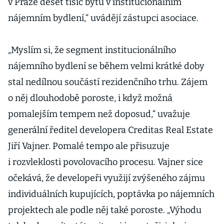
v Praze deset tisíc bytů v institucionálním
nájemním bydlení,“ uvádějí zástupci asociace.
„Myslím si, že segment institucionálního
nájemního bydlení se během velmi krátké doby
stal nedílnou součástí rezidenčního trhu. Zájem
o něj dlouhodobě poroste, i když možná
pomalejším tempem než doposud,“ uvažuje
generální ředitel developera Creditas Real Estate
Jiří Vajner. Pomalé tempo ale přisuzuje
i rozvleklosti povolovacího procesu. Vajner sice
očekává, že developeři využijí zvýšeného zájmu
individuálních kupujících, poptávka po nájemních
projektech ale podle něj také poroste. „Výhodu