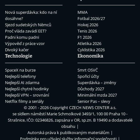
Nová superdávka: kdo na ní
MMA
dosáhne?
Fotbal 2026/27
Sjezd sudetských Němců
Hokej 2026
Proč vláda zavádí EET?
Tenis 2026
Padni komu padni
F1 2026
Výpověď z práce vzor
Atletika 2026
Divoký kačer
Cyklistika 2026
Technologie
Ekonomika
SpaceX na burze
Smrt OSVČ
Nejlepší telefony
Spořicí účty
Nejlepší AI zdarma
Superdávka – změny
Nejlepší chytré hodinky
Důchody 2027
Nejlepší VPN – srovnání
Minimální mzda 2027
Netflix filmy a seriály
Senior Pas – slevy
© 2001 - 2026 Copyright
CZECH NEWS CENTER a.s.
se sídlem náměstí Marie Schmolkové 3493/1, 100 00 Praha 10 -
Strašnice, IČO: 02346826, zapsána v OR, sp.zn. B 19490 a dodavatelé
obsahu
Autorská práva k publikovaným materiálům
Podmínky pro užívání služby informační společnosti