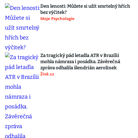
Den lenosti: Můžete si užít smrtelný hřích
bez výčitek?
Moje Psychologie
Za tragický pád letadla ATR v Brazílii
mohla námraza i posádka. Závěrečná
zpráva odhalila šlendrián aerolinek
Živě.cz