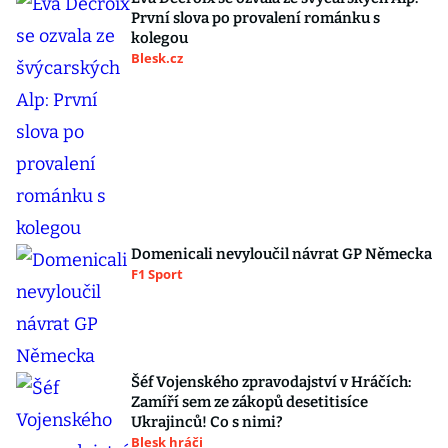
První slova po provalení románku s
kolegou
Blesk.cz
Domenicali nevyloučil návrat GP Německa
F1 Sport
Šéf Vojenského zpravodajství v Hráčích:
Zamíří sem ze zákopů desetitisíce
Ukrajinců! Co s nimi?
Blesk hráči