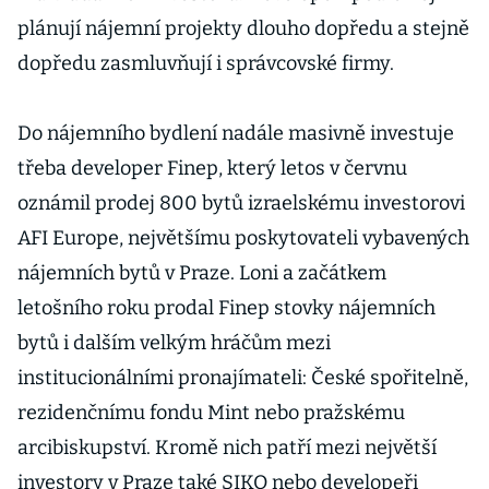
plánují nájemní projekty dlouho dopředu a stejně
dopředu zasmluvňují i správcovské firmy.
Do nájemního bydlení nadále masivně investuje
třeba developer Finep, který letos v červnu
oznámil prodej 800 bytů izraelskému investorovi
AFI Europe, největšímu poskytovateli vybavených
nájemních bytů v Praze. Loni a začátkem
letošního roku prodal Finep stovky nájemních
bytů i dalším velkým hráčům mezi
institucionálními pronajímateli: České spořitelně,
rezidenčnímu fondu Mint nebo pražskému
arcibiskupství. Kromě nich patří mezi největší
investory v Praze také SIKO nebo developeři