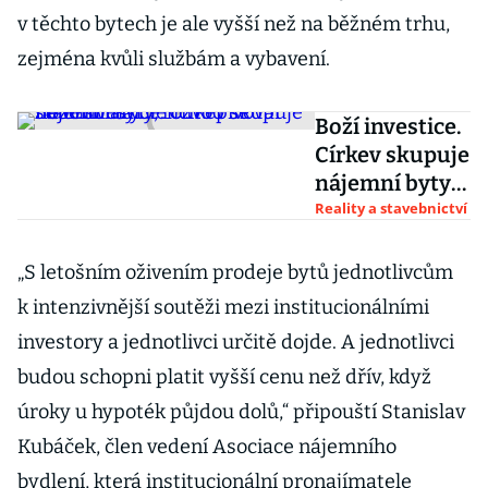
v těchto bytech je ale vyšší než na běžném trhu,
zejména kvůli službám a vybavení.
Boží investice.
Církev skupuje
nájemní byty,
rozvod se
Reality a stavebnictví
státem má
ulehčit i
„S letošním oživením prodeje bytů jednotlivcům
pivovar nebo
k intenzivnější soutěži mezi institucionálními
soláry
investory a jednotlivci určitě dojde. A jednotlivci
budou schopni platit vyšší cenu než dřív, když
úroky u hypoték půjdou dolů,“ připouští Stanislav
Kubáček, člen vedení Asociace nájemního
bydlení, která institucionální pronajímatele