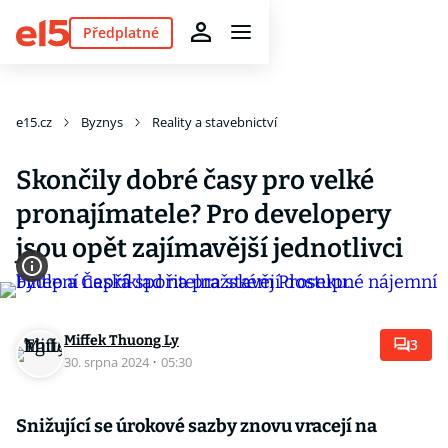
Předplatné
e15.cz
Byznys
Reality a stavebnictví
Skončily dobré časy pro velké
pronajímatele? Pro developery
jsou opět zajímavější jednotlivci
Miffek Thuong Ly
3
30. srpna 2024
·
05:30
Snižující se úrokové sazby znovu vracejí na