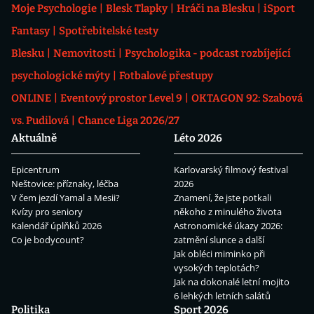
Moje Psychologie
Blesk Tlapky
Hráči na Blesku
iSport
Fantasy
Spotřebitelské testy
Blesku
Nemovitosti
Psychologika - podcast rozbíjející
psychologické mýty
Fotbalové přestupy
ONLINE
Eventový prostor Level 9
OKTAGON 92: Szabová
vs. Pudilová
Chance Liga 2026/27
Aktuálně
Léto 2026
Epicentrum
Karlovarský filmový festival
Neštovice: příznaky, léčba
2026
V čem jezdí Yamal a Mesii?
Znamení, že jste potkali
Kvízy pro seniory
někoho z minulého života
Kalendář úplňků 2026
Astronomické úkazy 2026:
Co je bodycount?
zatmění slunce a další
Jak obléci miminko při
vysokých teplotách?
Jak na dokonalé letní mojito
6 lehkých letních salátů
Politika
Sport 2026