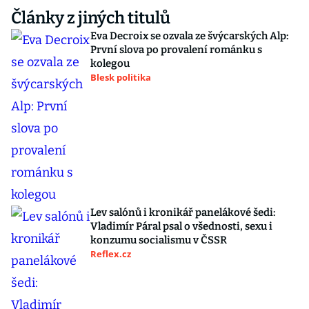
Články z jiných titulů
Eva Decroix se ozvala ze švýcarských Alp:
První slova po provalení románku s
kolegou
Blesk politika
Lev salónů i kronikář panelákové šedi:
Vladimír Páral psal o všednosti, sexu i
konzumu socialismu v ČSSR
Reflex.cz