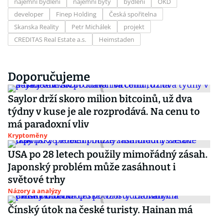
nájemní bydlení
nájemní byty
bydlení
OKD
developer
Finep Holding
Česká spořitelna
Skanska Reality
Petr Michálek
projekt
CREDITAS Real Estate a.s.
Heimstaden
Doporučujeme
Saylor drží skoro milion bitcoinů, už dva
týdny v kuse je ale rozprodává. Na cenu to
má paradoxní vliv
Kryptoměny
USA po 28 letech použily mimořádný zásah.
Japonský problém může zasáhnout i
světové trhy
Názory a analýzy
Čínský útok na české turisty. Hainan má