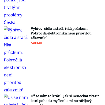
Výhřev, čidla a stačí, říká průzkum.
Pokročilá elektronika není prioritou
zákazníků
Auto.cz
Už se nám to krátí... Jak si nenechat zkazit
letní pohodu myšlenkami na zářijový