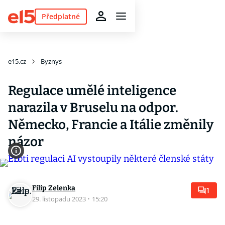
Předplatné
e15.cz
Byznys
Regulace umělé inteligence
narazila v Bruselu na odpor.
Německo, Francie a Itálie změnily
názor
Filip Zelenka
1
29. listopadu 2023
·
15:20