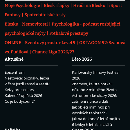
Moje Psychologie
Blesk Tlapky
Hráči na Blesku
iSport
Fantasy
Spotřebitelské testy
Blesku
Nemovitosti
Psychologika - podcast rozbíjející
psychologické mýty
Fotbalové přestupy
ONLINE
Eventový prostor Level 9
OKTAGON 92: Szabová
vs. Pudilová
Chance Liga 2026/27
Aktuálně
Léto 2026
Epicentrum
Karlovarský filmový festival
Neštovice: příznaky, léčba
2026
V čem jezdí Yamal a Mesii?
Znamení, že jste potkali
Kvízy pro seniory
někoho z minulého života
Kalendář úplňků 2026
Astronomické úkazy 2026:
Co je bodycount?
zatmění slunce a další
Jak obléci miminko při
vysokých teplotách?
Jak na dokonalé letní mojito
6 lehkých letních salátů