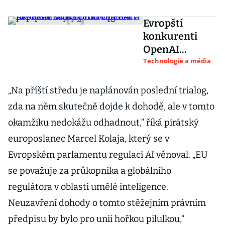
Evropští
konkurenti
OpenAI
posbírali
Technologie a média
stovky milionů
eur a úspěšně
„Na příští středu je naplánován poslední trialog,
bojují proti
zda na něm skutečně dojde k dohodě, ale v tomto
regulaci AI
okamžiku nedokážu odhadnout,“ říká pirátský
europoslanec Marcel Kolaja, který se v
Evropském parlamentu regulaci AI věnoval. „EU
se považuje za průkopníka a globálního
regulátora v oblasti umělé inteligence.
Neuzavření dohody o tomto stěžejním právním
předpisu by bylo pro unii hořkou pilulkou,“