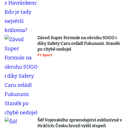
Závod Super Formule na okruhu SUGO i
díky Safety Caru ovládl Fukuzumi. Staněk
po chybě nedojel
F1 Sport
Šéf Vojenského zpravodajství exkluzivně v
Hráčích: Česku hrozil vyšší stupeň