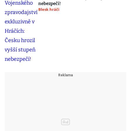
nebezpečí!
Blesk hráči