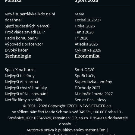
Politika
Sport 2026
Nová superdávka: kdo na ní
MMA
dosáhne?
Fotbal 2026/27
Sjezd sudetských Němců
Hokej 2026
Proč vláda zavádí EET?
Tenis 2026
Padni komu padni
F1 2026
Výpověď z práce vzor
Atletika 2026
Divoký kačer
Cyklistika 2026
Technologie
Ekonomika
SpaceX na burze
Smrt OSVČ
Nejlepší telefony
Spořicí účty
Nejlepší AI zdarma
Superdávka – změny
Nejlepší chytré hodinky
Důchody 2027
Nejlepší VPN – srovnání
Minimální mzda 2027
Netflix filmy a seriály
Senior Pas – slevy
© 2001 - 2026 Copyright
CZECH NEWS CENTER a.s.
se sídlem náměstí Marie Schmolkové 3493/1, 100 00 Praha 10 -
Strašnice, IČO: 02346826, zapsána v OR, sp.zn. B 19490 a dodavatelé
obsahu
Autorská práva k publikovaným materiálům