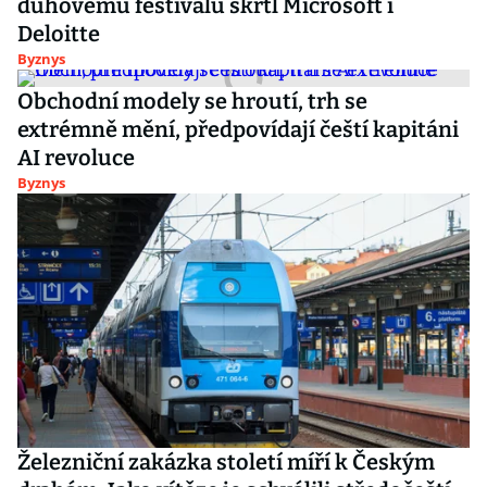
duhovému festivalu škrtl Microsoft i
Deloitte
Byznys
Obchodní modely se hroutí, trh se
extrémně mění, předpovídají čeští kapitáni
AI revoluce
Byznys
Železniční zakázka století míří k Českým