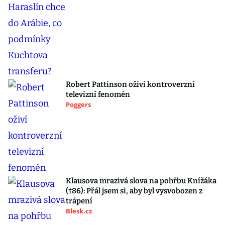
Robert Pattinson oživí kontroverzní
televizní fenomén
Poggers
Klausova mrazivá slova na pohřbu Knížáka
(†86): Přál jsem si, aby byl vysvobozen z
trápení
Blesk.cz