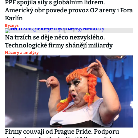
PPF spojila síly s globálním lídrem.
Americký obr povede provoz O2 areny i Fora
Karlín
Byznys
Na trzích se děje něco nezvyklého.
Technologické firmy shánějí miliardy
Názory a analýzy
Firmy couvají od Prague Pride. Podporu