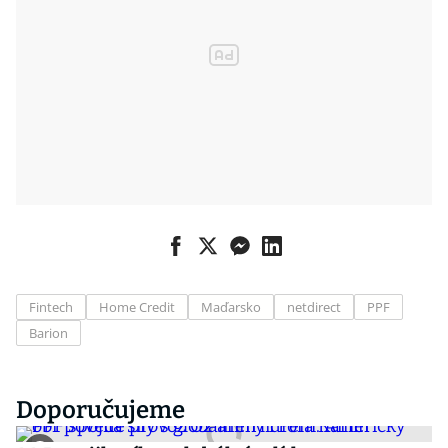
Fintech
Home Credit
Maďarsko
netdirect
PPF
Barion
Doporučujeme