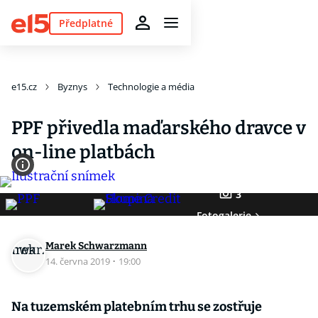
Předplatné
e15.cz
Byznys
Technologie a média
PPF přivedla maďarského dravce v
on-line platbách
3
Fotogalerie
Marek Schwarzmann
14. června 2019
·
19:00
Na tuzemském platebním trhu se zostřuje