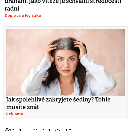
drahám. Jako vítěze je schválili středočeští
radní
Doprava a logistika
Jak spolehlivě zakryjete šediny? Tohle
musíte znát
Reklama