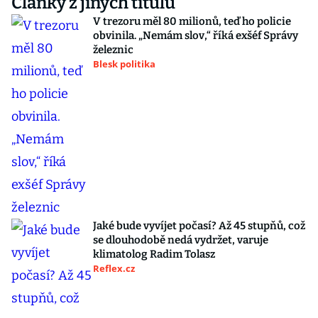
Články z jiných titulů
V trezoru měl 80 milionů, teď ho policie
obvinila. „Nemám slov,“ říká exšéf Správy
železnic
Blesk politika
Jaké bude vyvíjet počasí? Až 45 stupňů, což
se dlouhodobě nedá vydržet, varuje
klimatolog Radim Tolasz
Reflex.cz