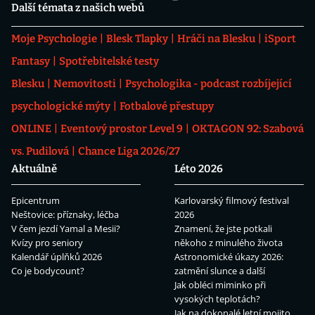
Další témata z našich webů
Moje Psychologie
Blesk Tlapky
Hráči na Blesku
iSport
Fantasy
Spotřebitelské testy
Blesku
Nemovitosti
Psychologika - podcast rozbíjející
psychologické mýty
Fotbalové přestupy
ONLINE
Eventový prostor Level 9
OKTAGON 92: Szabová
vs. Pudilová
Chance Liga 2026/27
Aktuálně
Léto 2026
Epicentrum
Karlovarský filmový festival
Neštovice: příznaky, léčba
2026
V čem jezdí Yamal a Mesii?
Znamení, že jste potkali
Kvízy pro seniory
někoho z minulého života
Kalendář úplňků 2026
Astronomické úkazy 2026:
Co je bodycount?
zatmění slunce a další
Jak obléci miminko při
vysokých teplotách?
Jak na dokonalé letní mojito