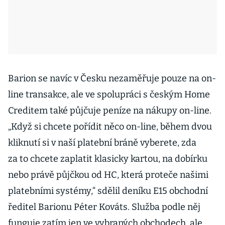
Barion se navíc v Česku nezaměřuje pouze na on-
line transakce, ale ve spolupráci s českým Home
Creditem také půjčuje peníze na nákupy on-line.
„Když si chcete pořídit něco on-line, během dvou
kliknutí si v naší platební bráně vyberete, zda
za to chcete zaplatit klasicky kartou, na dobírku
nebo právě půjčkou od HC, která proteče našimi
platebními systémy,“ sdělil deníku E15 obchodní
ředitel Barionu Péter Kováts. Služba podle něj
funguje zatím jen ve vybraných obchodech, ale