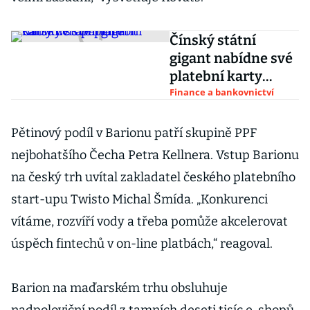
Čínský státní
gigant nabídne své
platební karty
Evropanům
Finance a bankovnictví
Pětinový podíl v Barionu patří skupině PPF
nejbohatšího Čecha Petra Kellnera. Vstup Barionu
na český trh uvítal zakladatel českého platebního
start-upu Twisto Michal Šmída. „Konkurenci
vítáme, rozvíří vody a třeba pomůže akcelerovat
úspěch fintechů v on-line platbách,“ reagoval.
Barion na maďarském trhu obsluhuje