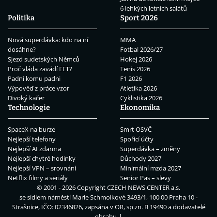
6 lehkých letních salátů
Politika
Sport 2026
Nová superdávka: kdo na ní
MMA
dosáhne?
Fotbal 2026/27
Sjezd sudetských Němců
Hokej 2026
Proč vláda zavádí EET?
Tenis 2026
Padni komu padni
F1 2026
Výpověď z práce vzor
Atletika 2026
Divoký kačer
Cyklistika 2026
Technologie
Ekonomika
SpaceX na burze
Smrt OSVČ
Nejlepší telefony
Spořicí účty
Nejlepší AI zdarma
Superdávka – změny
Nejlepší chytré hodinky
Důchody 2027
Nejlepší VPN – srovnání
Minimální mzda 2027
Netflix filmy a seriály
Senior Pas – slevy
© 2001 - 2026 Copyright
CZECH NEWS CENTER a.s.
se sídlem náměstí Marie Schmolkové 3493/1, 100 00 Praha 10 -
Strašnice, IČO: 02346826, zapsána v OR, sp.zn. B 19490 a dodavatelé
obsahu