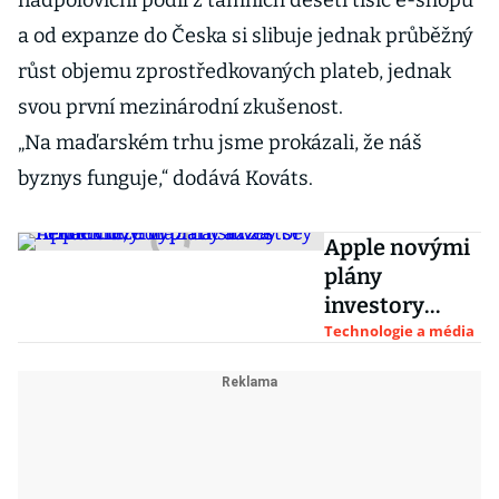
nadpoloviční podíl z tamních deseti tisíc e-shopů
a od expanze do Česka si slibuje jednak průběžný
růst objemu zprostředkovaných plateb, jednak
svou první mezinárodní zkušenost.
„Na maďarském trhu jsme prokázali, že náš
byznys funguje,“ dodává Kováts.
Apple novými
plány
investory
nenadchl,
Technologie a média
důraz na
služby se
firmě může
vyplatit až za
několik let