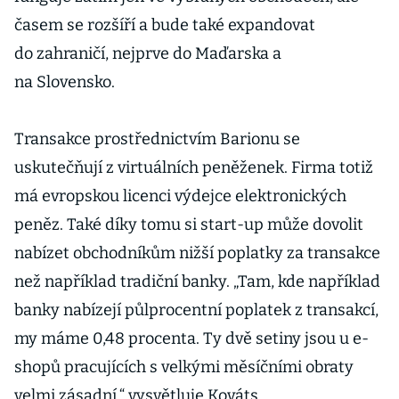
časem se rozšíří a bude také expandovat
do zahraničí, nejprve do Maďarska a
na Slovensko.
Transakce prostřednictvím Barionu se
uskutečňují z virtuálních peněženek. Firma totiž
má evropskou licenci výdejce elektronických
peněz. Také díky tomu si start-up může dovolit
nabízet obchodníkům nižší poplatky za transakce
než například tradiční banky. „Tam, kde například
banky nabízejí půlprocentní poplatek z transakcí,
my máme 0,48 procenta. Ty dvě setiny jsou u e-
shopů pracujících s velkými měsíčními obraty
velmi zásadní,“ vysvětluje Kováts.