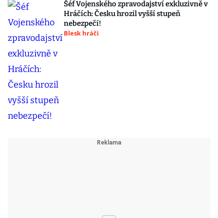
Šéf Vojenského zpravodajství exkluzivně v
Hráčích: Česku hrozil vyšší stupeň
nebezpečí!
Blesk hráči