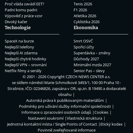
Proč vláda zavádí EET?
Tenis 2026
Padni komu padni
F1 2026
Výpověď z práce vzor
Atletika 2026
Divoký kačer
Cyklistika 2026
Technologie
Ekonomika
SpaceX na burze
Smrt OSVČ
Nejlepší telefony
Spořicí účty
Nejlepší AI zdarma
Superdávka – změny
Nejlepší chytré hodinky
Důchody 2027
Nejlepší VPN – srovnání
Minimální mzda 2027
Netflix filmy a seriály
Senior Pas – slevy
© 2001 - 2026 Copyright
CZECH NEWS CENTER a.s.
se sídlem náměstí Marie Schmolkové 3493/1, 100 00 Praha 10 -
Strašnice, IČO: 02346826, zapsána v OR, sp.zn. B 19490 a dodavatelé
obsahu
Autorská práva k publikovaným materiálům
Podmínky pro užívání služby informační společnosti
Informace o zpracování osobních údajů
Cookies
Nastavení soukromí
Vlastnická struktura
Jednotná kontaktní místa / Single Points of Contact
Etický kodex
Povinně zveřejňované informace