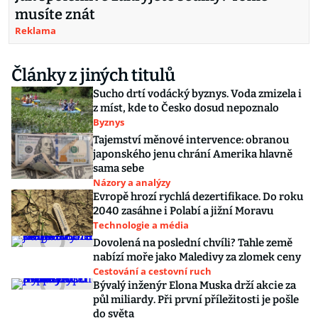
musíte znát
Reklama
Články z jiných titulů
Sucho drtí vodácký byznys. Voda zmizela i
z míst, kde to Česko dosud nepoznalo
Byznys
Tajemství měnové intervence: obranou
japonského jenu chrání Amerika hlavně
sama sebe
Názory a analýzy
Evropě hrozí rychlá dezertifikace. Do roku
2040 zasáhne i Polabí a jižní Moravu
Technologie a média
Dovolená na poslední chvíli? Tahle země
nabízí moře jako Maledivy za zlomek ceny
Cestování a cestovní ruch
Bývalý inženýr Elona Muska drží akcie za
půl miliardy. Při první příležitosti je pošle
do světa