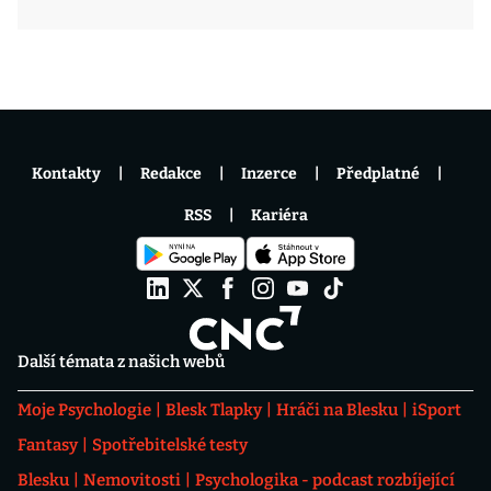
Kontakty
Redakce
Inzerce
Předplatné
RSS
Kariéra
Další témata z našich webů
Moje Psychologie
Blesk Tlapky
Hráči na Blesku
iSport
Fantasy
Spotřebitelské testy
Blesku
Nemovitosti
Psychologika - podcast rozbíjející