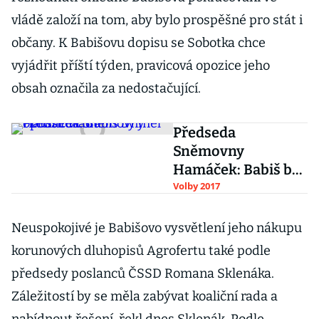
vládě založí na tom, aby bylo prospěšné pro stát i
občany. K Babišovu dopisu se Sobotka chce
vyjádřit příští týden, pravicová opozice jeho
obsah označila za nedostačující.
Předseda
Sněmovny
Hamáček: Babiš by
měl opustit vládu
Volby 2017
Neuspokojivé je Babišovo vysvětlení jeho nákupu
korunových dluhopisů Agrofertu také podle
předsedy poslanců ČSSD Romana Sklenáka.
Záležitostí by se měla zabývat koaliční rada a