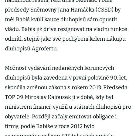
nabídnout řešení, řekl dnes Sklenák. Podle
předsedy Sněmovny Jana Hamáčka (ČSSD) by
měl Babiš kvůli kauze dluhopisů sám opustit
vládu. Babiš již dříve rezignovat na vládní funkce
odmítl, stejně jako své pochybení kolem nákupu
dluhopisů Agrofertu.
Možnost vydávání nedaněných korunových
dluhopisů byla zavedena v první polovině 90. let,
skončila změnou zákona s rokem 2013. Předseda
TOP 09 Miroslav Kalousek ji v době, kdy byl
ministrem financí, využil u státních dluhopisů pro
obyvatele. Později začaly emitovat obligace i
firmy, podle Babiše v roce 2012 bylo