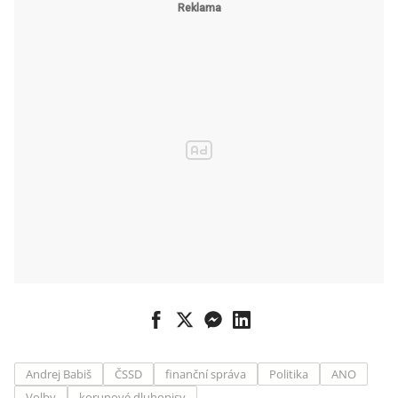
Andrej Babiš
ČSSD
finanční správa
Politika
ANO
Volby
korunové dluhopisy