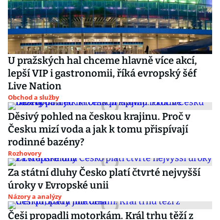
U pražských hal chceme hlavně více akcí,
lepší VIP i gastronomii, říká evropský šéf
Live Nation
Obchod a služby
Děsivý pohled na českou krajinu. Proč v
Česku mizí voda a jak k tomu přispívají
rodinné bazény?
Rozhovory
Za státní dluhy Česko platí čtvrté nejvyšší
úroky v Evropské unii
Názory a analýzy
Češi propadli motorkám. Král trhu těží z