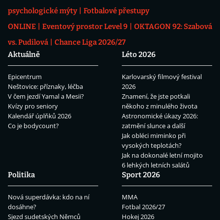
psychologické mýty
Fotbalové přestupy
ONLINE
Eventový prostor Level 9
OKTAGON 92: Szabová
vs. Pudilová
Chance Liga 2026/27
Aktuálně
Léto 2026
Epicentrum
Karlovarský filmový festival
Neštovice: příznaky, léčba
2026
V čem jezdí Yamal a Mesii?
Znamení, že jste potkali
Kvízy pro seniory
někoho z minulého života
Kalendář úplňků 2026
Astronomické úkazy 2026:
Co je bodycount?
zatmění slunce a další
Jak obléci miminko při
vysokých teplotách?
Jak na dokonalé letní mojito
6 lehkých letních salátů
Politika
Sport 2026
Nová superdávka: kdo na ní
MMA
dosáhne?
Fotbal 2026/27
Sjezd sudetských Němců
Hokej 2026