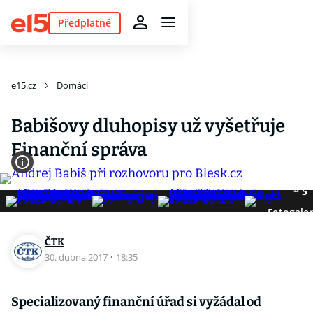
Předplatné
e15.cz
Domácí
Babišovy dluhopisy už vyšetřuje
Finanční správa
5
Fotogaler
ČTK
30. dubna 2017
·
18:35
Specializovaný finanční úřad si vyžádal od