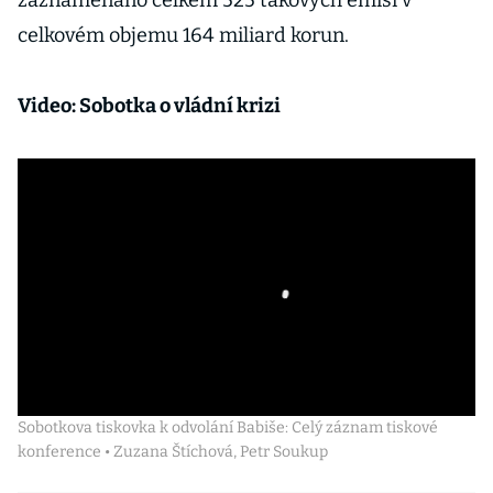
zaznamenáno celkem 525 takových emisí v
celkovém objemu 164 miliard korun.
Video: Sobotka o vládní krizi
Sobotkova tiskovka k odvolání Babiše: Celý záznam tiskové
konference • Zuzana Štíchová, Petr Soukup