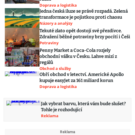
Doprava a logistika
Jedna česká iluze se právě rozpadá. Zelená
transformace je pojistkou proti chaosu
Názory a analýzy
Tekuté zlato opět dostojí své přezdívce.
Zdražení běžné potraviny brzy pocítí i Češi
Potraviny
Penny Market a Coca-Cola rozjely
obchodní válku v Česku. Lahve mizí z
regálů
Obchod a služby
Obří obchod v letectví. Americké Apollo
kupuje easyJet za 161 miliard korun
Doprava a logistika
Jak vybrat barvu, která vám bude slušet?
Tohle je rozhodující
Reklama