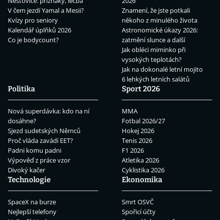
Neštovice: příznaky, léčba
2026
V čem jezdí Yamal a Mesii?
Znamení, že jste potkali
Kvízy pro seniory
někoho z minulého života
Kalendář úplňků 2026
Astronomické úkazy 2026:
Co je bodycount?
zatmění slunce a další
Jak obléci miminko při
vysokých teplotách?
Jak na dokonalé letní mojito
6 lehkých letních salátů
Politika
Sport 2026
Nová superdávka: kdo na ní
MMA
dosáhne?
Fotbal 2026/27
Sjezd sudetských Němců
Hokej 2026
Proč vláda zavádí EET?
Tenis 2026
Padni komu padni
F1 2026
Výpověď z práce vzor
Atletika 2026
Divoký kačer
Cyklistika 2026
Technologie
Ekonomika
SpaceX na burze
Smrt OSVČ
Nejlepší telefony
Spořicí účty