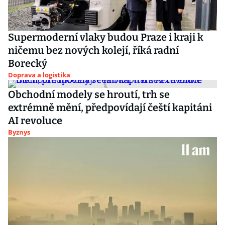
Supermoderní vlaky budou Praze i kraji k
ničemu bez nových kolejí, říká radní
Borecký
Doprava a logistika
Obchodní modely se hroutí, trh se
extrémně mění, předpovídají čeští kapitáni
AI revoluce
Byznys