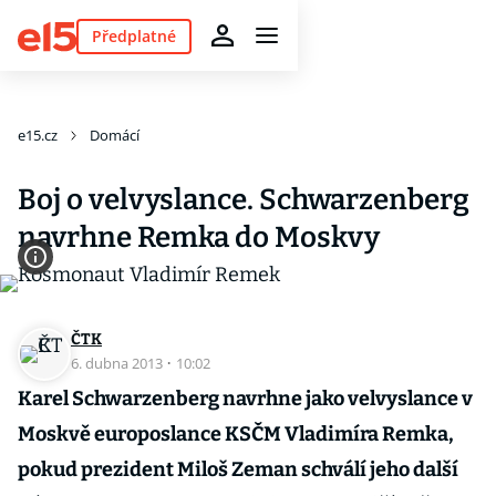
Předplatné
e15.cz
Domácí
Boj o velvyslance. Schwarzenberg
navrhne Remka do Moskvy
ČTK
6. dubna 2013
·
10:02
Karel Schwarzenberg navrhne jako velvyslance v
Moskvě europoslance KSČM Vladimíra Remka,
pokud prezident Miloš Zeman schválí jeho další