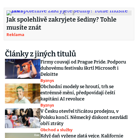
Jak spolehlivě zakryjete šediny? Tohle
musíte znát
Reklama
Články z jiných titulů
Firmy couvají od Prague Pride. Podporu
duhovému festivalu škrtl Microsoft i
Deloitte
Byznys
Obchodní modely se hroutí, trh se
extrémně mění, předpovídají čeští
kapitáni AI revoluce
Byznys
V Česku otevřel třicátou prodejnu, v
Polsku končí. Německý diskont nezvládl
obří ztráty
Obchod a služby
Když daň vyžene zlatá vejce. Kalifornie