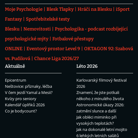
Moje Psychologie
Blesk Tlapky
Hráči na Blesku
iSport
Fantasy
Spotřebitelské testy
Blesku
Nemovitosti
Psychologika - podcast rozbíjející
psychologické mýty
Fotbalové přestupy
ONLINE
Eventový prostor Level 9
OKTAGON 92: Szabová
vs. Pudilová
Chance Liga 2026/27
Aktuálně
Léto 2026
Epicentrum
Karlovarský filmový festival
Neštovice: příznaky, léčba
2026
V čem jezdí Yamal a Mesii?
Znamení, že jste potkali
Kvízy pro seniory
někoho z minulého života
Kalendář úplňků 2026
Astronomické úkazy 2026:
Co je bodycount?
zatmění slunce a další
Jak obléci miminko při
vysokých teplotách?
Jak na dokonalé letní mojito
6 lehkých letních salátů