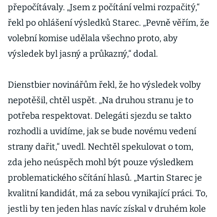
přepočítávaly. „Jsem z počítání velmi rozpačitý,“
řekl po ohlášení výsledků Starec. „Pevně věřím, že
volební komise udělala všechno proto, aby
výsledek byl jasný a průkazný,“ dodal.
Dienstbier novinářům řekl, že ho výsledek volby
nepotěšil, chtěl uspět. „Na druhou stranu je to
potřeba respektovat. Delegáti sjezdu se takto
rozhodli a uvidíme, jak se bude novému vedení
strany dařit,“ uvedl. Nechtěl spekulovat o tom,
zda jeho neúspěch mohl být pouze výsledkem
problematického sčítání hlasů. „Martin Starec je
kvalitní kandidát, má za sebou vynikající práci. To,
jestli by ten jeden hlas navíc získal v druhém kole