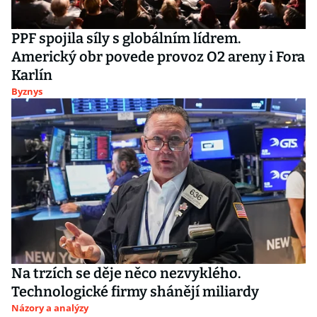
PPF spojila síly s globálním lídrem.
Americký obr povede provoz O2 areny i Fora
Karlín
Byznys
Na trzích se děje něco nezvyklého.
Technologické firmy shánějí miliardy
Názory a analýzy