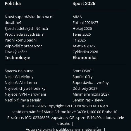
Politika
Sport 2026
Nová superdávka: kdo na ní
MMA
dosáhne?
Fotbal 2026/27
Sjezd sudetských Němců
Hokej 2026
Proč vláda zavádí EET?
Tenis 2026
Padni komu padni
F1 2026
Výpověď z práce vzor
Atletika 2026
Divoký kačer
Cyklistika 2026
Technologie
Ekonomika
SpaceX na burze
Smrt OSVČ
Nejlepší telefony
Spořicí účty
Nejlepší AI zdarma
Superdávka – změny
Nejlepší chytré hodinky
Důchody 2027
Nejlepší VPN – srovnání
Minimální mzda 2027
Netflix filmy a seriály
Senior Pas – slevy
© 2001 - 2026 Copyright
CZECH NEWS CENTER a.s.
se sídlem náměstí Marie Schmolkové 3493/1, 100 00 Praha 10 -
Strašnice, IČO: 02346826, zapsána v OR, sp.zn. B 19490 a dodavatelé
obsahu
Autorská práva k publikovaným materiálům