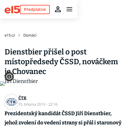
Předplatné
e15.cz
Domácí
Dienstbier přišel o post
místopředsedy ČSSD, nováčkem
je Chovanec
ČTK
15. března 2013
·
22:16
Prezidentský kandidát ČSSD Jiří Dienstbier,
jehož zvolení do vedení strany si přál i staronový