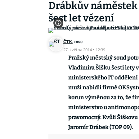
Drábkův náměstek Š
šest let vězení
,
ČTK
msc
27. května 2014
·
12:39
Pražský městský soud potr
Vladimíra Šišku šesti lety 
ministerského IT oddělení M
muži nabídli firmě OKSys
korun výměnou za to, že fir
ministerstvo u antimonopo
pravomocný. Kvůli Šiškovu 
Jaromír Drábek (TOP 09).