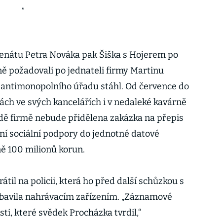
enátu Petra Nováka pak Šiška s Hojerem po
 požadovali po jednateli firmy Martinu
u antimonopolního úřadu stáhl. Od července do
ách ve svých kancelářích i v nedaleké kavárně
adě firmě nebude přidělena zakázka na přepis
í sociální podpory do jednotné datové
ě 100 milionů korun.
til na policii, která ho před další schůzkou s
ybavila nahrávacím zařízením. „Záznamové
sti, které svědek Procházka tvrdil,“