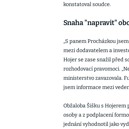
konstatoval soudce.
Snaha "napravit" ob
„S panem Procházkou jsem j
mezi dodavatelem a investor
Hojer se zase snažil před 
rozhodovací pravomoci. „Ne
ministerstvo zavazovala. F
jsem informace mezi vedení
Obžaloba Šišku s Hojerem p
osoby a z podplacení formou
jednání vyhodnotil jako vyd