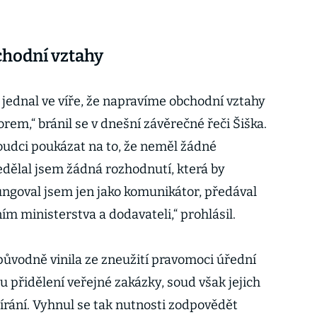
chodní vztahy
ednal ve víře, že napravíme obchodní vztahy
em,“ bránil se v dnešní závěrečné řeči Šiška.
soudci poukázat na to, že neměl žádné
dělal jsem žádná rozhodnutí, která by
ungoval jsem jen jako komunikátor, předával
m ministerstva a dodavateli,“ prohlásil.
ůvodně vinila ze zneužití pravomoci úřední
 přidělení veřejné zakázky, soud však jejich
írání. Vyhnul se tak nutnosti zodpovědět