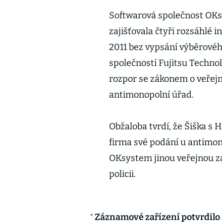
Softwarová společnost OKs
zajišťovala čtyři rozsáhlé 
2011 bez vypsání výběrovéh
společností Fujitsu Techno
rozpor se zákonem o veřejný
antimonopolní úřad.
Obžaloba tvrdí, že Šiška s
firma své podání u antimono
OKsystem jinou veřejnou zak
policii.
Záznamové zařízení potvrdilo 