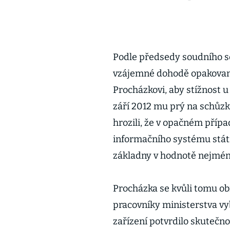
Podle předsedy soudního s
vzájemné dohodě opakovaně
Procházkovi, aby stížnost 
září 2012 mu prý na schůzk
hrozili, že v opačném příp
informačního systému státn
základny v hodnotě nejmén
Procházka se kvůli tomu obrá
pracovníky ministerstva v
zařízení potvrdilo skutečno