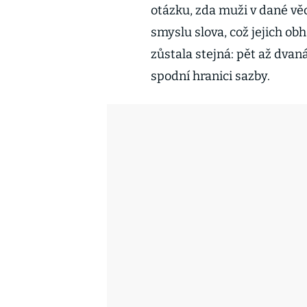
otázku, zda muži v dané vě
smyslu slova, což jejich ob
zůstala stejná: pět až dvaná
spodní hranici sazby.