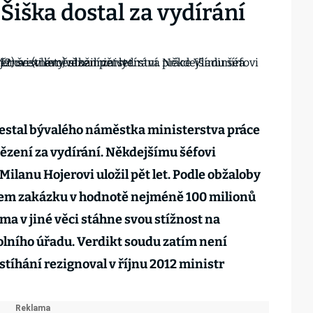
iška dostal za vydírání
estal bývalého náměstka ministerstva práce
vězení za vydírání. Někdejšímu šéfovi
ilanu Hojerovi uložil pět let. Podle obžaloby
tem zakázku v hodnotě nejméně 100 milionů
ma v jiné věci stáhne svou stížnost na
lního úřadu. Verdikt soudu zatím není
stíhání rezignoval v říjnu 2012 ministr