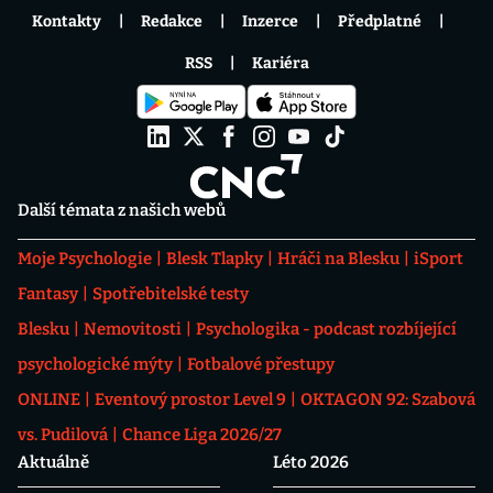
Kontakty
Redakce
Inzerce
Předplatné
RSS
Kariéra
Další témata z našich webů
Moje Psychologie
Blesk Tlapky
Hráči na Blesku
iSport
Fantasy
Spotřebitelské testy
Blesku
Nemovitosti
Psychologika - podcast rozbíjející
psychologické mýty
Fotbalové přestupy
ONLINE
Eventový prostor Level 9
OKTAGON 92: Szabová
vs. Pudilová
Chance Liga 2026/27
Aktuálně
Léto 2026