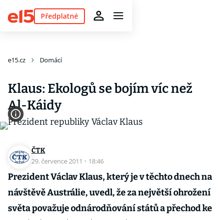
Předplatné
e15.cz
Domácí
Klaus: Ekologů se bojím víc než
Al-Káidy
ČTK
29. července 2011
·
18:46
Prezident Václav Klaus, který je v těchto dnech na
návštěvě Austrálie, uvedl, že za největší ohrožení
světa považuje odnárodňování států a přechod ke