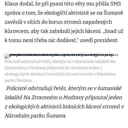
Klaus dodal, že při psaní této věty mu přišla SMS
zpráva o tom, že ekologičtí aktivisté se na Šumavě
zavěsili v sítích do korun stromů napadených
kůrovcem, aby tak zabránili jejich kácení. „Snad už
k tomu není třeba nic dodávat,“ uvedl prezident.
Policisté odstraňují řetěz, kterým se v šumavské lokalitě Na
Ztraceném u Modravy připoutal 26. července jeden z
ekologických aktivistů bránících kácení stromů v Národním
parku Šumava.
Policisté odstraňují řetěz, kterým se v šumavské
lokalitě Na Ztraceném u Modravy připoutal jeden
z ekologických aktivistů bránících kácení stromů v
Národním parku Šumava.