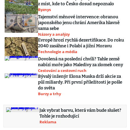
z míst, kde to Česko dosud nepoznalo
Byznys
Tajemství měnové intervence: obranou
japonského jenu chrání Amerika hlavně
sama sebe
Názory a analýzy
Evropě hrozí rychlá dezertifikace. Do roku
2040 zasáhne i Polabí a jižní Moravu
Technologie a média
Dovolená na poslední chvíli? Tahle země
nabízí moře jako Maledivy za zlomek ceny
Cestování a cestovní ruch
Bývalý inženýr Elona Muska drží akcie za
půl miliardy. Při první příležitosti je pošle
do světa
Burzy a trhy
Jak vybrat barvu, která vám bude slušet?
Tohle je rozhodující
Reklama