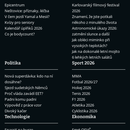
Epicentrum
Karlovarský filmový festival
Neštovice: příznaky, léčba
2026
V čem jezdí Yamal a Mesii?
Znamení, že jste potkali
Kvízy pro seniory
někoho z minulého života
Kalendář úplňků 2026
Astronomické úkazy 2026:
Co je bodycount?
zatmění slunce a další
Jak obléci miminko při
vysokých teplotách?
Jak na dokonalé letní mojito
6 lehkých letních salátů
Politika
Sport 2026
Nová superdávka: kdo na ní
MMA
dosáhne?
Fotbal 2026/27
Sjezd sudetských Němců
Hokej 2026
Proč vláda zavádí EET?
Tenis 2026
Padni komu padni
F1 2026
Výpověď z práce vzor
Atletika 2026
Divoký kačer
Cyklistika 2026
Technologie
Ekonomika
SpaceX na burze
Smrt OSVČ