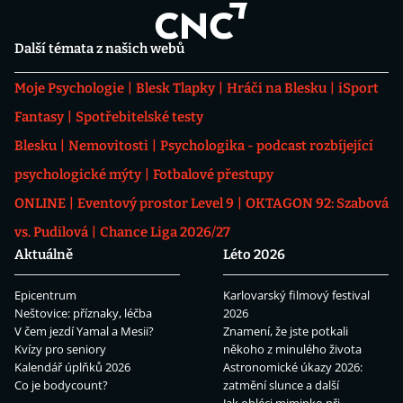
Další témata z našich webů
Moje Psychologie
Blesk Tlapky
Hráči na Blesku
iSport
Fantasy
Spotřebitelské testy
Blesku
Nemovitosti
Psychologika - podcast rozbíjející
psychologické mýty
Fotbalové přestupy
ONLINE
Eventový prostor Level 9
OKTAGON 92: Szabová
vs. Pudilová
Chance Liga 2026/27
Aktuálně
Léto 2026
Epicentrum
Karlovarský filmový festival
Neštovice: příznaky, léčba
2026
V čem jezdí Yamal a Mesii?
Znamení, že jste potkali
Kvízy pro seniory
někoho z minulého života
Kalendář úplňků 2026
Astronomické úkazy 2026:
Co je bodycount?
zatmění slunce a další