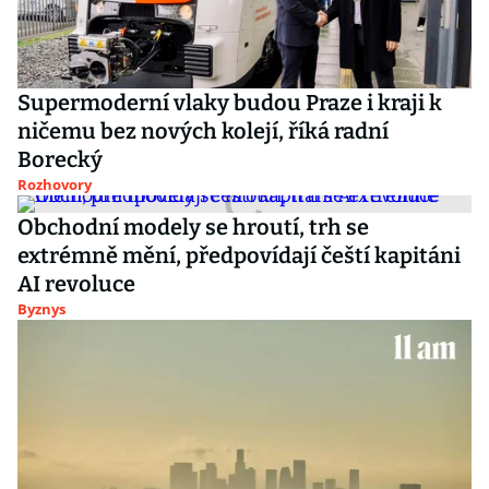
Supermoderní vlaky budou Praze i kraji k
ničemu bez nových kolejí, říká radní
Borecký
Rozhovory
Obchodní modely se hroutí, trh se
extrémně mění, předpovídají čeští kapitáni
AI revoluce
Byznys