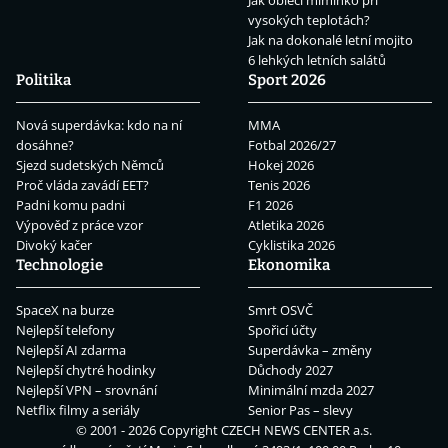
Jak obléci miminko při
vysokých teplotách?
Jak na dokonalé letní mojito
6 lehkých letních salátů
Politika
Sport 2026
Nová superdávka: kdo na ní
MMA
dosáhne?
Fotbal 2026/27
Sjezd sudetských Němců
Hokej 2026
Proč vláda zavádí EET?
Tenis 2026
Padni komu padni
F1 2026
Výpověď z práce vzor
Atletika 2026
Divoký kačer
Cyklistika 2026
Technologie
Ekonomika
SpaceX na burze
Smrt OSVČ
Nejlepší telefony
Spořicí účty
Nejlepší AI zdarma
Superdávka – změny
Nejlepší chytré hodinky
Důchody 2027
Nejlepší VPN – srovnání
Minimální mzda 2027
Netflix filmy a seriály
Senior Pas – slevy
© 2001 - 2026 Copyright
CZECH NEWS CENTER a.s.