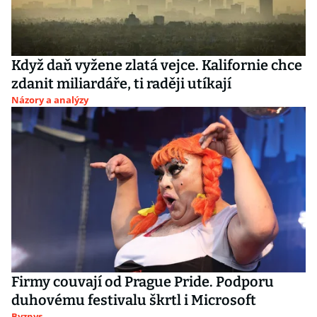
Když daň vyžene zlatá vejce. Kalifornie chce
zdanit miliardáře, ti raději utíkají
Názory a analýzy
Firmy couvají od Prague Pride. Podporu
duhovému festivalu škrtl i Microsoft
Byznys