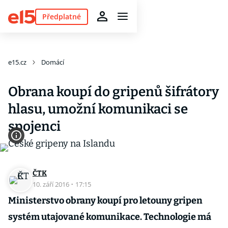
Předplatné
e15.cz
Domácí
Obrana koupí do gripenů šifrátory
hlasu, umožní komunikaci se
spojenci
ČTK
10. září 2016
·
17:15
Ministerstvo obrany koupí pro letouny gripen
systém utajované komunikace. Technologie má