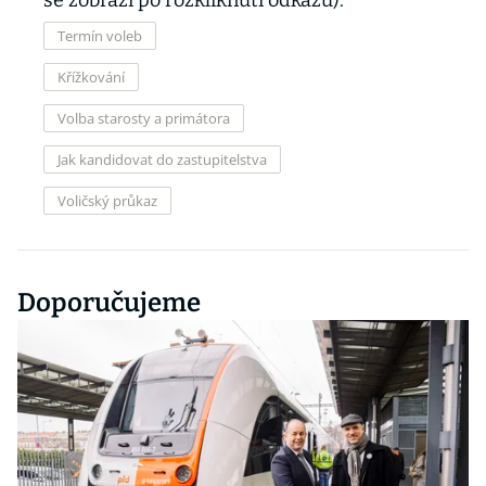
se zobrazí po rozkliknutí odkazu).
Termín voleb
Křížkování
Volba starosty a primátora
Jak kandidovat do zastupitelstva
Voličský průkaz
Doporučujeme