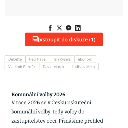
Vstoupit do diskuze (1)
Deloitte
Petr Pavel
Jan Kysela
ekonom
Vladimír Bezděk
David Marek
Ladislav Miko
Komunální volby 2026
V roce 2026 se v Česku uskuteční
komunální volby, tedy volby do
zastupitelstev obcí. Přinášíme přehled