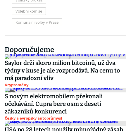
Voličský průkaz
Volební komise
Komunální volby v Praze
Doporučujeme
Saylor drží skoro milion bitcoinů, už dva
týdny v kuse je ale rozprodává. Na cenu to
má paradoxní vliv
Kryptoměny
S novým elektromobilem překonali
očekávání. Cupra bere osm z deseti
zákazníků konkurenci
Český a evropský autoprůmysl
USA po 28 letech použily mimořádný zásah.