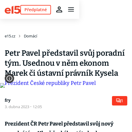
Předplatné
e15.cz
Domácí
Petr Pavel představil svůj poradní
tým. Usednou v něm ekonom
Marek či ústavní právník Kysela
fry
1
3. dubna 2023
·
12:05
Prezident ČR Petr Pavel představil svůj nový