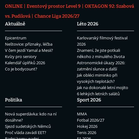
ONLINE
Eventový prostor Level 9
OKTAGON 92: Szabová
vs. Pudilová
Chance Liga 2026/27
Aktuálně
Léto 2026
Epicentrum
Karlovarský filmový festival
Neštovice: příznaky, léčba
2026
V čem jezdí Yamal a Mesii?
Znamení, že jste potkali
Kvízy pro seniory
někoho z minulého života
Kalendář úplňků 2026
Astronomické úkazy 2026:
Co je bodycount?
zatmění slunce a další
Jak obléci miminko při
vysokých teplotách?
Jak na dokonalé letní mojito
6 lehkých letních salátů
Politika
Sport 2026
Nová superdávka: kdo na ní
MMA
dosáhne?
Fotbal 2026/27
Sjezd sudetských Němců
Hokej 2026
Proč vláda zavádí EET?
Tenis 2026
Padni komu padni
F1 2026