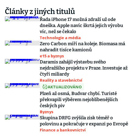
Články z jiných titulů
Řada iPhone 17 možná zdraží už ode
dneška. Apple navíc škrtá jejich výrobu
víc, než se čekalo
Technologie a média
Zero Carbon míří na koleje. Biomasa má
nahradit tisíce kamionů
e15 a byznys
Daramis zahájil výstavbu svého
nejdražšího projektu v Praze. Investuje až
čtyři miliardy
Reality a stavebnictví
AKTUALIZOVÁNO
Plzeň až osmá, Budvar chybí. Turisté
překvapili výběrem nejoblíbenějších
českých piv
Byznys
Skupina DRFG zvýšila zisk téměř o
polovinu a pokračuje v expanzi po Evropě
Finance a bankovnictví