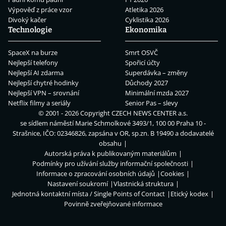
Výpověď z práce vzor
Atletika 2026
Divoký kačer
Cyklistika 2026
Technologie
Ekonomika
SpaceX na burze
Smrt OSVČ
Nejlepší telefony
Spořicí účty
Nejlepší AI zdarma
Superdávka – změny
Nejlepší chytré hodinky
Důchody 2027
Nejlepší VPN – srovnání
Minimální mzda 2027
Netflix filmy a seriály
Senior Pas – slevy
© 2001 - 2026 Copyright
CZECH NEWS CENTER a.s.
se sídlem náměstí Marie Schmolkové 3493/1, 100 00 Praha 10 -
Strašnice, IČO: 02346826, zapsána v OR, sp.zn. B 19490 a dodavatelé
obsahu
Autorská práva k publikovaným materiálům
Podmínky pro užívání služby informační společnosti
Informace o zpracování osobních údajů
Cookies
Nastavení soukromí
Vlastnická struktura
Jednotná kontaktní místa / Single Points of Contact
Etický kodex
Povinně zveřejňované informace